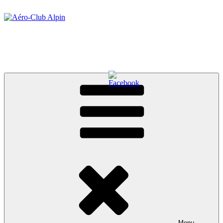
Aller
au
contenu
Aéro-Club Alpin
principal
ÉCOLE DE PILOTAGE & VOLS DECOUVERTE – Aérodrome
de Gap Tallard – Hautes-Alpes
Menu