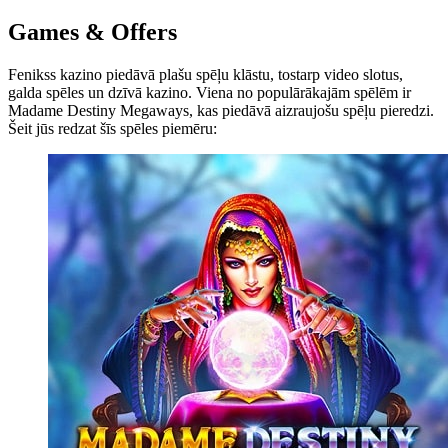
Games & Offers
Fenikss kazino piedāvā plašu spēļu klāstu, tostarp video slotus,
galda spēles un dzīvā kazino. Viena no populārākajām spēlēm ir
Madame Destiny Megaways, kas piedāvā aizraujošu spēļu pieredzi.
Šeit jūs redzat šīs spēles piemēru: