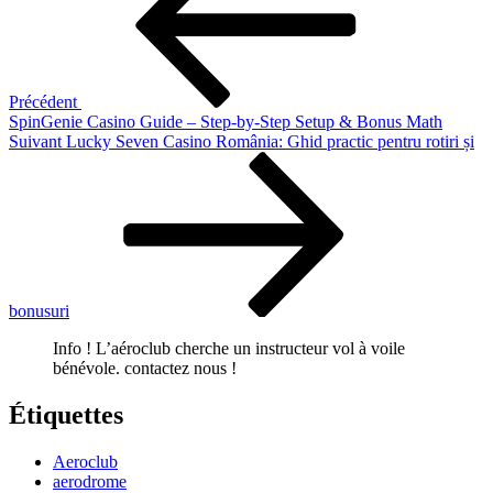
l’article
Précédent
SpinGenie Casino Guide – Step-by-Step Setup & Bonus Math
Article
Suivant
Lucky Seven Casino România: Ghid practic pentru rotiri și
suivant
bonusuri
Info ! L’aéroclub cherche un instructeur vol à voile
bénévole. contactez nous !
Étiquettes
Aeroclub
aerodrome