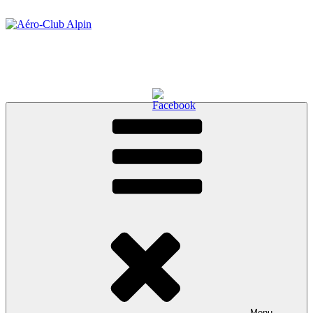
Aller
au
contenu
Aéro-Club Alpin
principal
ÉCOLE DE PILOTAGE & VOLS DECOUVERTE – Aérodrome
de Gap Tallard – Hautes-Alpes
Menu