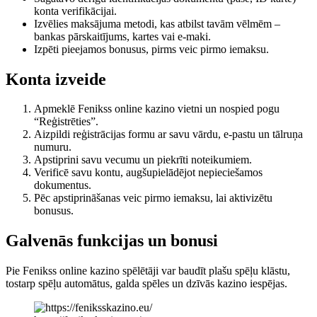
konta verifikācijai.
Izvēlies maksājuma metodi, kas atbilst tavām vēlmēm –
bankas pārskaitījums, kartes vai e-maki.
Izpēti pieejamos bonusus, pirms veic pirmo iemaksu.
Konta izveide
Apmeklē Fenikss online kazino vietni un nospied pogu
“Reģistrēties”.
Aizpildi reģistrācijas formu ar savu vārdu, e-pastu un tālruņa
numuru.
Apstiprini savu vecumu un piekrīti noteikumiem.
Verificē savu kontu, augšupielādējot nepieciešamos
dokumentus.
Pēc apstiprināšanas veic pirmo iemaksu, lai aktivizētu
bonusus.
Galvenās funkcijas un bonusi
Pie Fenikss online kazino spēlētāji var baudīt plašu spēļu klāstu,
tostarp spēļu automātus, galda spēles un dzīvās kazino iespējas.