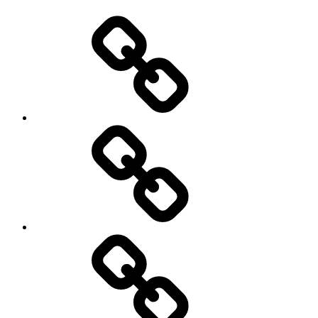
archives
Bienvenue
!
BIA,
vol
Avion,
vol
Planeur
?
Aérodrome