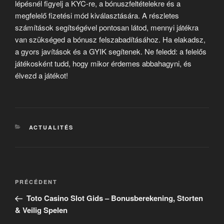
lépésnél figyelj a KYC-re, a bónuszfeltételekre és a
megfelelő fizetési mód kiválasztására. A részletes
számítások segítségével pontosan látod, mennyi játékra
van szükséged a bónusz felszabadításához. Ha elakadsz,
a gyors javítások és a GYIK segítenek. Ne feledd: a felelős
játékosként tudd, hogy mikor érdemes abbahagyni, és
élvezd a játékot!
CATÉGORIES
ACTUALITÉS
Navigation
Article
PRÉCÉDENT
de
précédent
Toto Casino Slot Gids – Bonusberekening, Storten
l’article
& Veilig Spelen