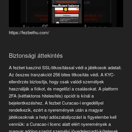
https://fezbethu.com/
Biztonsági áttekintés
A fezbet kaszinó SSL-titkosítással védi a játékosok adatait.
Az összes tranzakciót 256 bites titkosítás védi. A KYC-
ellenőrzés biztosítja, hogy csak valódi személyek
használják a fiókot, és megelőzi a csalásokat. A platform
2FA (kétfaktoros hitelesítés) opciót is kínál a
bejelentkezéshez. A fezbet Curacao-i engedéllyel
rendelkezik, ezért a nyeremények után a magyar
játékosoknak a helyi adószabályozást is figyelembe kell
venniük: a Curacao-i licenc alatt elért nyeremények a
magyar adójog szerint személyi jövedelemadó-kötelesek