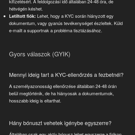
kifizetésért. A feldolgozási idő általában 24-48 óra, de
hétvégén késhet.
Letiltott fiók:
Lehet, hogy a KYC során hiányzott egy
dokumentum, vagy gyanús tevékenységet észleltek. Küld
e-mailt a supportnak a probléma tisztázásához.
Gyors válaszok (GYIK)
Mennyi ideig tart a KYC-ellenőrzés a fezbetnél?
A személyazonosság ellenőrzése általában 24-48 órán
belül megtörténik, de ha hiányosak a dokumentumok,
hosszabb ideig is eltarthat.
Hány bónuszt vehetek igénybe egyszerre?
Általában csak egy aktív bónusz lehet egyszerre a fiókon.