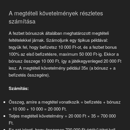
A megtételi követelmények részletes
számítása
A fezbet bónuszok általában meghatározott megtételi
feltételekkel járnak. Számoljunk egy tipikus példával:
tegyük fel, hogy befizetsz 10 000 Ft-ot, és a fezbet bonus
100% az első befizetésre, maximum 50 000 Ft-ig. Ekkor a
bónusz összege 10 000 Ft, így a játékegyenleged 20 000 Ft
lesz. A megtételi követelmény például 35x (a bónusz + a
befizetés összegére).
Számítás:
Összeg, amire a megtétel vonatkozik = befizetés + bónusz
= 10 000 + 10 000 = 20 000 Ft.
Teljes megtételi követelmény = 20 000 Ft × 35 = 700 000
Ft.
Ez azt jelenti, hogy összesen 700 000 Ft értékű tétet kell