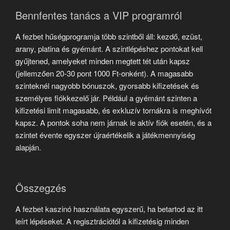
Bennfentes tanács a VIP programról
A fezbet hűségprogramja több szintből áll: kezdő, ezüst,
arany, platina és gyémánt. A szintlépéshez pontokat kell
gyűjtened, amelyeket minden megtett tét után kapsz
(jellemzően 20-30 pont 1000 Ft-onként). A magasabb
szinteknél nagyobb bónuszok, gyorsabb kifizetések és
személyes fiókkezelő jár. Például a gyémánt szinten a
kifizetési limit magasabb, és exkluzív tornákra is meghívót
kapsz. A pontok soha nem járnak le aktív fiók esetén, és a
szintet évente egyszer újraértékelik a játékmennyiség
alapján.
Összegzés
A fezbet kaszinó használata egyszerű, ha betartod az itt
leírt lépéseket. A regisztrációtól a kifizetésig minden