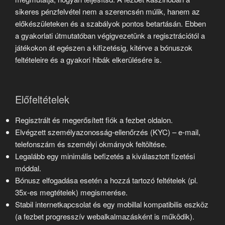
sikeres pénzfelvétel nem a szerencsén múlik, hanem az
előkészületeken és a szabályok pontos betartásán. Ebben
a gyakorlati útmutatóban végigvezetünk a regisztrációtól a
játékokon át egészen a kifizetésig, kitérve a bónuszok
feltételeire és a gyakori hibák elkerülésére is.
Előfeltételek
Regisztrált és megerősített fiók a fezbet oldalon.
Elvégzett személyazonosság-ellenőrzés (KYC) – e-mail,
telefonszám és személyi okmányok feltöltése.
Legalább egy minimális befizetés a kiválasztott fizetési
móddal.
Bónusz elfogadása esetén a hozzá tartozó feltételek (pl.
35x-es megtételek) megismerése.
Stabil internetkapcsolat és egy mobillal kompatibilis eszköz
(a fezbet progresszív webalkalmazásként is működik).