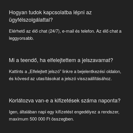
Hogyan tudok kapcsolatba lépni az
ügyfélszolgálattal?
Elérhető az élő chat (24/7), e-mail és telefon. Az élő chat a
leggyorsabb.
Mi a teendő, ha elfelejtettem a jelszavamat?
Kattints a „Elfelejtett jelszó” linkre a bejelentkezési oldalon,
és kövesd az utasításokat a jelszó visszaállításához.
Korlátozva van-e a kifizetések száma naponta?
Igen, általában napi egy kifizetést engedélyez a rendszer,
maximum 500 000 Ft összegben.