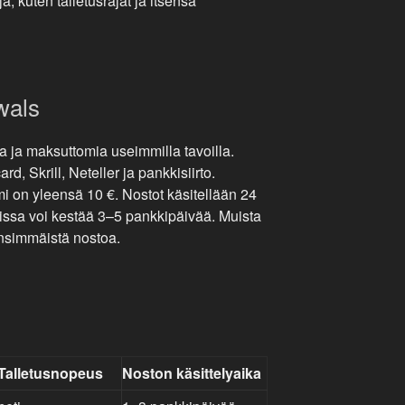
, kuten talletusrajat ja itsensä
wals
ta ja maksuttomia useimmilla tavoilla.
d, Skrill, Neteller ja pankkisiirto.
imi on yleensä 10 €. Nostot käsitellään 24
roissa voi kestää 3–5 pankkipäivää. Muista
ensimmäistä nostoa.
Talletusnopeus
Noston käsittelyaika