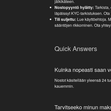
jälkikäteen.
Nostopyyntö hylätty:
Tarkista, 
läpäissyt KYC-tarkistuksen. Ota 
Tili suljettu:
Lue käyttöehtoja. M
sääntöjen rikkominen. Ota yhtey
Quick Answers
Kuinka nopeasti saan vo
Nostot käsitellään yleensä 24 tu
kauemmin.
Tarvitseeko minun maks