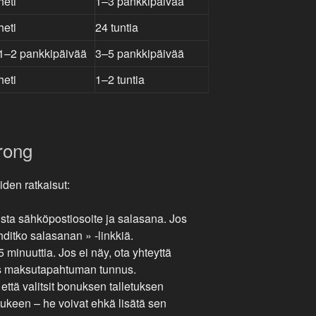
heti
1–3 pankkipäivää
heti
24 tuntia
1–2 pankkipäivää
3–5 pankkipäivää
heti
1–2 tuntia
rong
iiden ratkaisut:
sta sähköpostiosoite ja salasana. Jos
ditko salasanan » -linkkiä.
minuuttia. Jos ei näy, ota yhteyttä
ös maksutapahtuman tunnus.
että valitsit bonuksen talletuksen
 tukeen – he voivat ehkä lisätä sen