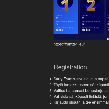
https://frumzi-fi.eu/
Registration
Siirry Frumzi-sivustolle ja napsa
Täytä lomakkeeseen sähköpostios
Valitse haluamasi bonustarjous (
Vahvista sähköposti linkistä, jon
Kirjaudu sisään ja tee ensimmäi