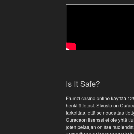
Is It Safe?
Frumzi casino online käyttää 12
henkilötietosi. Sivusto on Cura
tarkoittaa, että se noudattaa tiet
Curacaon lisenssi ei ole yhtä tiu
joten pelaajan on itse huolehdit