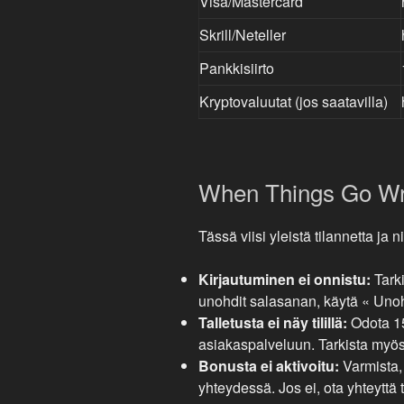
Visa/Mastercard
Skrill/Neteller
Pankkisiirto
Kryptovaluutat (jos saatavilla)
When Things Go W
Tässä viisi yleistä tilannetta ja n
Kirjautuminen ei onnistu:
Tarki
unohdit salasanan, käytä « Unoh
Talletusta ei näy tilillä:
Odota 15 
asiakaspalveluun. Tarkista my
Bonusta ei aktivoitu:
Varmista, 
yhteydessä. Jos ei, ota yhteyttä