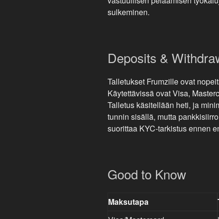
vastuullisen pelaamisen työkaluja
sulkeminen.
Deposits & Withdra
Talletukset Frumzille ovat nopei
Käytettävissä ovat Visa, Mastercar
Talletus käsitellään heti, ja min
tunnin sisällä, mutta pankkisiir
suorittaa KYC-tarkistus ennen 
Good to Know
Maksutapa