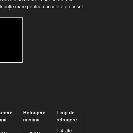
tribuție mare pentru a accelera procesul.
unere
Retragere
Timp de
imă
minimă
retragere
1-4 zile