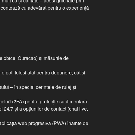
mult ca și calitate – acest ghid taie prin
 contează cu adevărat pentru o experiență
de obicei Curacao) și măsurile de
 poți folosi atât pentru depunere, cât și
lui – în special cerințele de rulaj și
actori (2FA) pentru protecție suplimentară.
i 24/7 și a opțiunilor de contact (chat live,
plicația web progresivă (PWA) înainte de