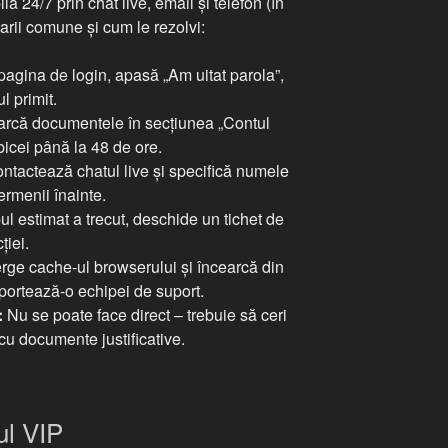
lă 24/7 prin chat live, email și telefon (în
narii comune și cum le rezolvi:
gina de login, apasă „Am uitat parola”,
l primit.
arcă documentele în secțiunea „Contul
icei până la 48 de ore.
ntactează chatul live și specifică numele
termenii înainte.
l estimat a trecut, deschide un tichet de
ției.
rge cache-ul browserului și încearcă din
portează-o echipei de suport.
:
Nu se poate face direct – trebuie să ceri
 cu documente justificative.
ul VIP