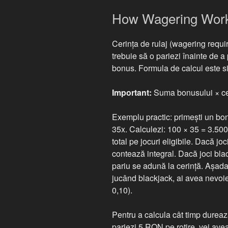
How Wagering Wor
Cerința de rulaj (wagering requi
trebuie să o pariezi înainte de a 
bonus. Formula de calcul este s
Important:
Suma bonusului × ceri
Exemplu practic: primești un bo
35x. Calculezi: 100 × 35 = 3.50
total pe jocuri eligibile. Dacă jo
contează integral. Dacă joci bla
pariu se adună la cerință. Așada
jucând blackjack, ai avea nevoi
0,10).
Pentru a calcula cât timp durează
pariezi 5 RON pe rotire, vei avea