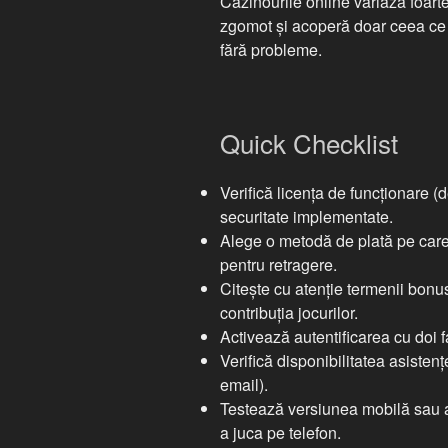
Cazinourile online variază foarte 
zgomot și acoperă doar ceea ce
fără probleme.
Quick Checklist
Verifică licența de funcționare (
securitate implementate.
Alege o metodă de plată pe care o
pentru retragere.
Citește cu atenție termenii bonusu
contribuția jocurilor.
Activează autentificarea cu doi f
Verifică disponibilitatea asistențe
email).
Testează versiunea mobilă sau a
a juca pe telefon.