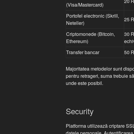
20 
(Visa/Mastercard)
Portofel electronic (Skrill,
25 
Neteller)
Criptomonede (Bitcoin,
30 
Ethereum)
echi
Transfer bancar
50 
Majoritatea metodelor sunt dispo
pentru retrageri, suma trebuie 
unde este posibil.
Security
Platforma utilizează criptare SSL
datele personale. Autentificarea