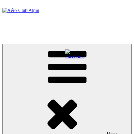
Aller
au
contenu
Aéro-Club Alpin
principal
ÉCOLE DE PILOTAGE & VOLS DECOUVERTE – Aérodrome
de Gap Tallard – Hautes-Alpes
Menu