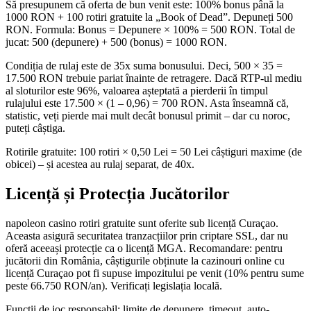
Să presupunem că oferta de bun venit este: 100% bonus până la
1000 RON + 100 rotiri gratuite la „Book of Dead”. Depuneți 500
RON. Formula: Bonus = Depunere × 100% = 500 RON. Total de
jucat: 500 (depunere) + 500 (bonus) = 1000 RON.
Condiția de rulaj este de 35x suma bonusului. Deci, 500 × 35 =
17.500 RON trebuie pariat înainte de retragere. Dacă RTP-ul mediu
al sloturilor este 96%, valoarea așteptată a pierderii în timpul
rulajului este 17.500 × (1 – 0,96) = 700 RON. Asta înseamnă că,
statistic, veți pierde mai mult decât bonusul primit – dar cu noroc,
puteți câștiga.
Rotirile gratuite: 100 rotiri × 0,50 Lei = 50 Lei câștiguri maxime (de
obicei) – și acestea au rulaj separat, de 40x.
Licență și Protecția Jucătorilor
napoleon casino rotiri gratuite sunt oferite sub licență Curaçao.
Aceasta asigură securitatea tranzacțiilor prin criptare SSL, dar nu
oferă aceeași protecție ca o licență MGA. Recomandare: pentru
jucătorii din România, câștigurile obținute la cazinouri online cu
licență Curaçao pot fi supuse impozitului pe venit (10% pentru sume
peste 66.750 RON/an). Verificați legislația locală.
Funcții de joc responsabil: limite de depunere, timeout, auto-