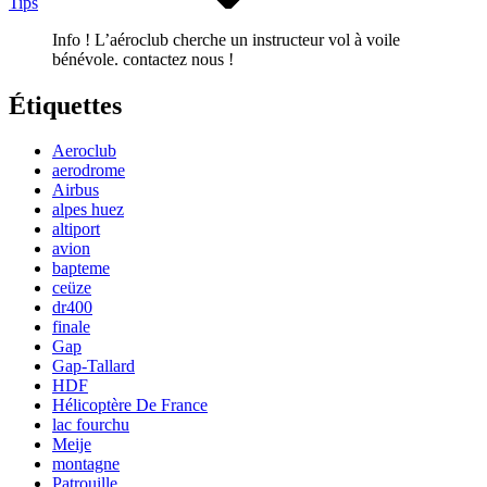
Tips
Info ! L’aéroclub cherche un instructeur vol à voile
bénévole. contactez nous !
Étiquettes
Aeroclub
aerodrome
Airbus
alpes huez
altiport
avion
bapteme
ceüze
dr400
finale
Gap
Gap-Tallard
HDF
Hélicoptère De France
lac fourchu
Meije
montagne
Patrouille