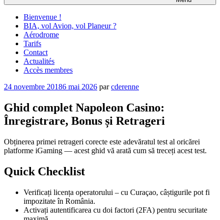
Bienvenue !
BIA, vol Avion, vol Planeur ?
Aérodrome
Tarifs
Contact
Actualités
Accès membres
Publié
24 novembre 2018
6 mai 2026
par
cderenne
le
Ghid complet Napoleon Casino:
Înregistrare, Bonus și Retrageri
Obținerea primei retrageri corecte este adevăratul test al oricărei
platforme iGaming — acest ghid vă arată cum să treceți acest test.
Quick Checklist
Verificați licența operatorului – cu Curaçao, câștigurile pot fi
impozitate în România.
Activați autentificarea cu doi factori (2FA) pentru securitate
maximă.