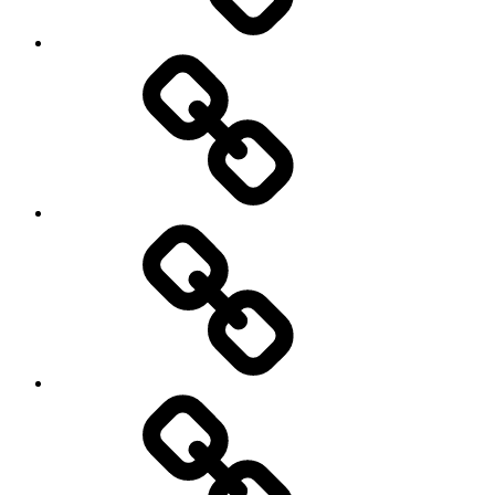
Aérodrome
Tarifs
Contact