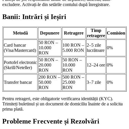
excludere. Activați-le din setările contului după înregistrare.
Banii: Intrări și Ieșiri
Timp
Metodă
Depunere
Retragere
Comision
retragere
50 RON –
Card bancar
100 RON –
2–5 zile
10.000
0%
(Visa/Mastercard)
5.000 RON
lucrătoare
RON
50 RON –
50 RON –
Portofel electronic
20.000
10.000
12–24 ore
0%
(Skrill/Neteller)
RON
RON
200 RON –
500 RON –
Transfer bancar
50.000
25.000
3–7 zile
0%
RON
RON
Pentru retrageri, este obligatorie verificarea identității (KYC).
Trimiteți buletinul și un document de domiciliu înainte de a solicita
prima plată.
Probleme Frecvente și Rezolvări