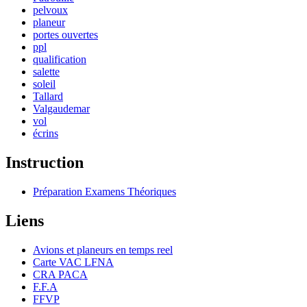
pelvoux
planeur
portes ouvertes
ppl
qualification
salette
soleil
Tallard
Valgaudemar
vol
écrins
Instruction
Préparation Examens Théoriques
Liens
Avions et planeurs en temps reel
Carte VAC LFNA
CRA PACA
F.F.A
FFVP