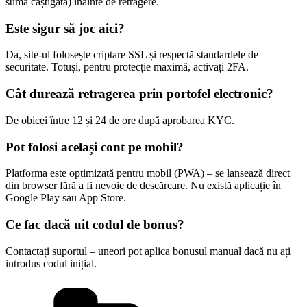
suma câștigată) înainte de retragere.
Este sigur să joc aici?
Da, site-ul folosește criptare SSL și respectă standardele de
securitate. Totuși, pentru protecție maximă, activați 2FA.
Cât durează retragerea prin portofel electronic?
De obicei între 12 și 24 de ore după aprobarea KYC.
Pot folosi același cont pe mobil?
Platforma este optimizată pentru mobil (PWA) – se lansează direct
din browser fără a fi nevoie de descărcare. Nu există aplicație în
Google Play sau App Store.
Ce fac dacă uit codul de bonus?
Contactați suportul – uneori pot aplica bonusul manual dacă nu ați
introdus codul inițial.
Catégories