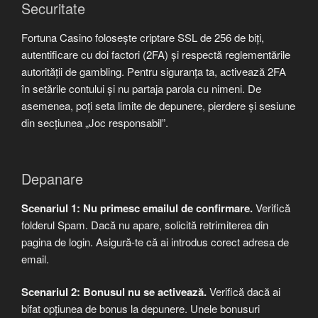
Securitate
Fortuna Casino folosește criptare SSL de 256 de biți,
autentificare cu doi factori (2FA) și respectă reglementările
autorității de gambling. Pentru siguranța ta, activează 2FA
în setările contului și nu partaja parola cu nimeni. De
asemenea, poți seta limite de depunere, pierdere și sesiune
din secțiunea „Joc responsabil”.
Depanare
Scenariul 1: Nu primesc emailul de confirmare.
Verifică
folderul Spam. Dacă nu apare, solicită retrimiterea din
pagina de login. Asigură-te că ai introdus corect adresa de
email.
Scenariul 2: Bonusul nu se activează.
Verifică dacă ai
bifat opțiunea de bonus la depunere. Unele bonusuri