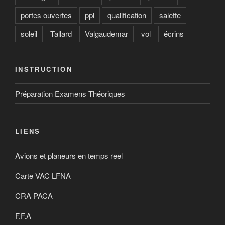
portes ouvertes
ppl
qualification
salette
soleil
Tallard
Valgaudemar
vol
écrins
INSTRUCTION
Préparation Examens Théoriques
LIENS
Avions et planeurs en temps reel
Carte VAC LFNA
CRA PACA
F.F.A