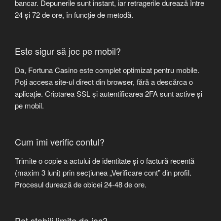
bancar. Depunerile sunt instant, iar retragerile durează între
24 și 72 de ore, în funcție de metodă.
Este sigur să joc pe mobil?
Da, Fortuna Casino este complet optimizat pentru mobile.
Poți accesa site-ul direct din browser, fără a descărca o
aplicație. Criptarea SSL și autentificarea 2FA sunt active și
pe mobil.
Cum îmi verific contul?
Trimite o copie a actului de identitate și o factură recentă
(maxim 3 luni) prin secțiunea „Verificare cont” din profil.
Procesul durează de obicei 24-48 de ore.
Pot stabili limite de joc?