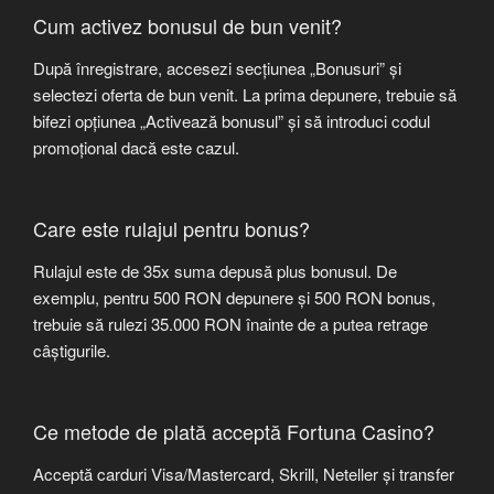
Cum activez bonusul de bun venit?
După înregistrare, accesezi secțiunea „Bonusuri” și
selectezi oferta de bun venit. La prima depunere, trebuie să
bifezi opțiunea „Activează bonusul” și să introduci codul
promoțional dacă este cazul.
Care este rulajul pentru bonus?
Rulajul este de 35x suma depusă plus bonusul. De
exemplu, pentru 500 RON depunere și 500 RON bonus,
trebuie să rulezi 35.000 RON înainte de a putea retrage
câștigurile.
Ce metode de plată acceptă Fortuna Casino?
Acceptă carduri Visa/Mastercard, Skrill, Neteller și transfer