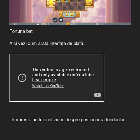
Fortuna bet
Aici vezi cum arată interfața de plată.
Urmărește un tutorial video despre gestionarea fondurilor.