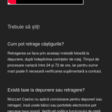
Trebuie să știți
Cum pot retrage câștigurile?
Retragerea se face prin aceeași metodă folosită la
depunere, după îndeplinirea cerințelor de rulaj. Timpul de
procesare variază între 24 și 72 de ore, iar pentru sume
mari poate fi necesară verificarea suplimentară a contului.
Există taxe la depunere sau retragere?
Mozzart Casino nu aplică comisioane pentru depuneri sau
retrageri, însă unele bănci sau portofele electronice pot
percepe taxe proprii. Verificați politica furnizorului de plată