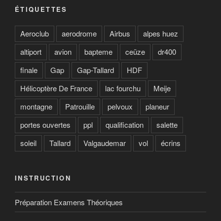
ÉTIQUETTES
Aeroclub
aerodrome
Airbus
alpes huez
altiport
avion
bapteme
ceüze
dr400
finale
Gap
Gap-Tallard
HDF
Hélicoptère De France
lac fourchu
Meije
montagne
Patrouille
pelvoux
planeur
portes ouvertes
ppl
qualification
salette
soleil
Tallard
Valgaudemar
vol
écrins
INSTRUCTION
Préparation Examens Théoriques