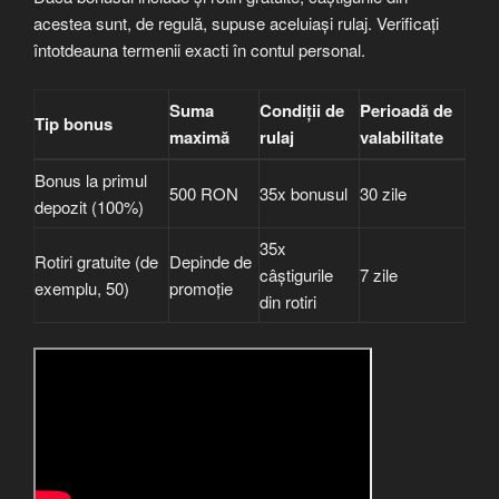
acestea sunt, de regulă, supuse aceluiași rulaj. Verificați
întotdeauna termenii exacti în contul personal.
Suma
Condiții de
Perioadă de
Tip bonus
maximă
rulaj
valabilitate
Bonus la primul
500 RON
35x bonusul
30 zile
depozit (100%)
35x
Rotiri gratuite (de
Depinde de
câștigurile
7 zile
exemplu, 50)
promoție
din rotiri