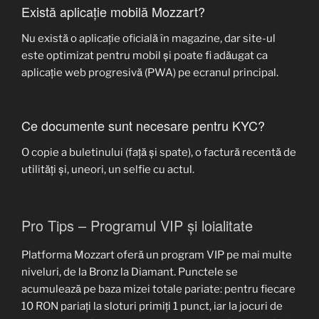
Există aplicație mobilă Mozzart?
Nu există o aplicație oficială în magazine, dar site-ul
este optimizat pentru mobil și poate fi adăugat ca
aplicație web progresivă (PWA) pe ecranul principal.
Ce documente sunt necesare pentru KYC?
O copie a buletinului (față și spate), o factură recentă de
utilități și, uneori, un selfie cu actul.
Pro Tips – Programul VIP și loialitate
Platforma Mozzart oferă un program VIP pe mai multe
niveluri, de la Bronz la Diamant. Punctele se
acumulează pe baza mizei totale pariate: pentru fiecare
10 RON pariați la sloturi primiți 1 punct, iar la jocuri de