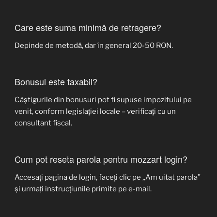
Care este suma minimă de retragere?
Depinde de metodă, dar în general 20-50 RON.
Bonusul este taxabil?
Câștigurile din bonusuri pot fi supuse impozitului pe
venit, conform legislației locale – verificați cu un
consultant fiscal.
Cum pot reseta parola pentru mozzart login?
Accesați pagina de login, faceți clic pe „Am uitat parola”
și urmați instrucțiunile primite pe e-mail.