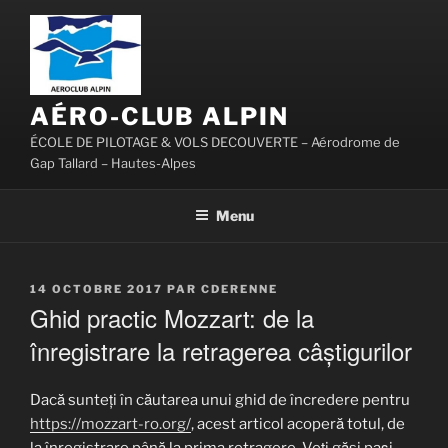
Aller
au
contenu
principal
AÉRO-CLUB ALPIN
ÉCOLE DE PILOTAGE & VOLS DECOUVERTE – Aérodrome de
Gap Tallard – Hautes-Alpes
Menu
PUBLIÉ
14 OCTOBRE 2017
PAR
CDERENNE
LE
Ghid practic Mozzart: de la
înregistrare la retragerea câștigurilor
Dacă sunteți în căutarea unui ghid de încredere pentru
https://mozzart-ro.org/
, acest articol acoperă totul, de