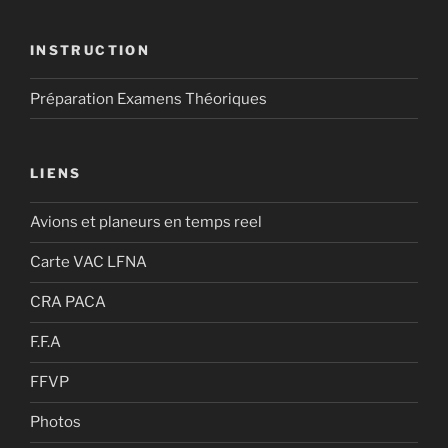
INSTRUCTION
Préparation Examens Théoriques
LIENS
Avions et planeurs en temps reel
Carte VAC LFNA
CRA PACA
F.F.A
FFVP
Photos