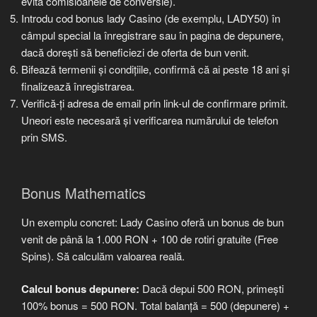
evita comisioanele de conversie).
Introdu cod bonus lady Casino (de exemplu, LADY50) în
câmpul special la înregistrare sau în pagina de depunere,
dacă dorești să beneficiezi de oferta de bun venit.
Bifează termenii și condițiile, confirmă că ai peste 18 ani și
finalizează înregistrarea.
Verifică-ți adresa de email prin link-ul de confirmare primit.
Uneori este necesară și verificarea numărului de telefon
prin SMS.
Bonus Mathematics
Un exemplu concret: Lady Casino oferă un bonus de bun
venit de până la 1.000 RON + 100 de rotiri gratuite (Free
Spins). Să calculăm valoarea reală.
Calcul bonus depunere:
Dacă depui 500 RON, primești
100% bonus = 500 RON. Total balanță = 500 (depunere) +