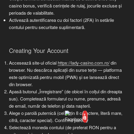
casino bonus, verifică cerințele de rulaj, jocurile excluse și
perioada de valabilitate.
Activează autentificarea cu doi factori (2FA) în setările
contului pentru securitate suplimentară.
Creating Your Account
Accesează site-ul oficial
https://lady-casino.com.ro/
din
browser. Nu descărca aplicații din surse terțe — platforma
este optimizată pentru mobil (PWA) și se lansează direct
din browser.
Apasă butonul „Înregistrare” (de obicei în colțul din dreapta
sus). Completează formularul cu nume, prenume, adresă
de email, număr de telefon și data nașterii.
Alege o parolă puternică (cel puțin 8 caractere, literă mare,
cifră, caracter special). Confirmă parola.
Selectează moneda contului (de preferat RON pentru a