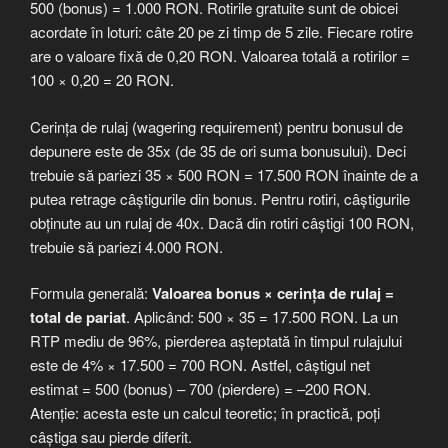
500 (bonus) = 1.000 RON. Rotirile gratuite sunt de obicei
acordate în loturi: câte 20 pe zi timp de 5 zile. Fiecare rotire
are o valoare fixă de 0,20 RON. Valoarea totală a rotirilor =
100 × 0,20 = 20 RON.
Cerința de rulaj (wagering requirement) pentru bonusul de
depunere este de 35x (de 35 de ori suma bonusului). Deci
trebuie să pariezi 35 × 500 RON = 17.500 RON înainte de a
putea retrage câștigurile din bonus. Pentru rotiri, câștigurile
obținute au un rulaj de 40x. Dacă din rotiri câștigi 100 RON,
trebuie să pariezi 4.000 RON.
Formula generală:
Valoarea bonus × cerința de rulaj =
total de pariat
. Aplicând: 500 × 35 = 17.500 RON. La un
RTP mediu de 96%, pierderea așteptată în timpul rulajului
este de 4% × 17.500 = 700 RON. Astfel, câștigul net
estimat = 500 (bonus) – 700 (pierdere) = –200 RON.
Atenție: acesta este un calcul teoretic; în practică, poți
câștiga sau pierde diferit.