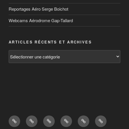
Reportages Aéro Serge Boichot
Webcams Aérodrome Gap-Tallard
ARTICLES RÉCENTS ET ARCHIVES
Articles
récents
et
archives
Bienvenue
BIA,
Aérodrome
Tarifs
Contact
Actualités
!
vol