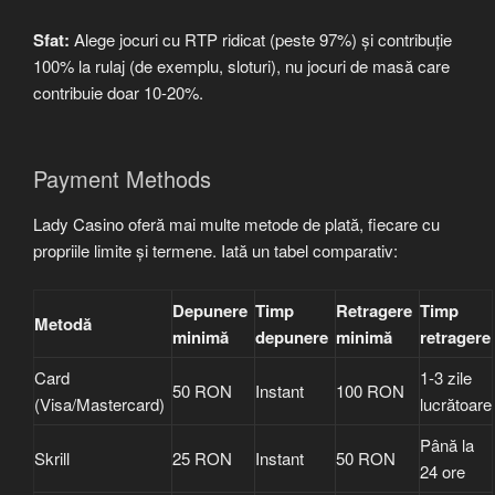
Sfat:
Alege jocuri cu RTP ridicat (peste 97%) și contribuție
100% la rulaj (de exemplu, sloturi), nu jocuri de masă care
contribuie doar 10-20%.
Payment Methods
Lady Casino oferă mai multe metode de plată, fiecare cu
propriile limite și termene. Iată un tabel comparativ:
Depunere
Timp
Retragere
Timp
Metodă
minimă
depunere
minimă
retragere
Card
1-3 zile
50 RON
Instant
100 RON
(Visa/Mastercard)
lucrătoare
Până la
Skrill
25 RON
Instant
50 RON
24 ore