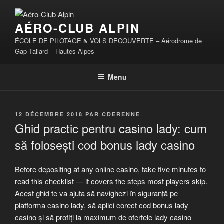
Aller
au
AÉRO-CLUB ALPIN
contenu
principal
ÉCOLE DE PILOTAGE & VOLS DECOUVERTE – Aérodrome de
Gap Tallard – Hautes-Alpes
Menu
PUBLIÉ
12 DÉCEMBRE 2018
PAR
CDERENNE
LE
Ghid practic pentru casino lady: cum
să folosești cod bonus lady casino
Before depositing at any online casino, take five minutes to
read this checklist — it covers the steps most players skip.
Acest ghid te va ajuta să navighezi în siguranță pe
platforma casino lady, să aplici corect cod bonus lady
casino și să profiți la maximum de ofertele lady casino