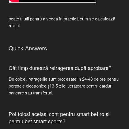
poate fi util pentru a vedea în practică cum se calculează
rulajul.
Quick Answers
Cât timp durează retragerea după aprobare?
De obicei, retragerile sunt procesate în 24-48 de ore pentru
portofele electronice și 3-5 zile lucrătoare pentru carduri
bancare sau transferuri.
Pot folosi același cont pentru smart bet ro și
pentru bet smart sports?