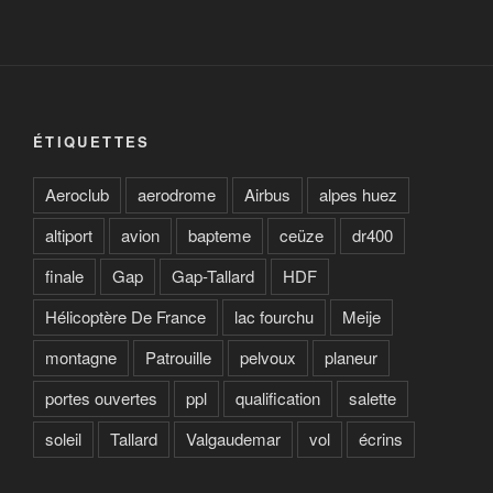
ÉTIQUETTES
Aeroclub
aerodrome
Airbus
alpes huez
altiport
avion
bapteme
ceüze
dr400
finale
Gap
Gap-Tallard
HDF
Hélicoptère De France
lac fourchu
Meije
montagne
Patrouille
pelvoux
planeur
portes ouvertes
ppl
qualification
salette
soleil
Tallard
Valgaudemar
vol
écrins