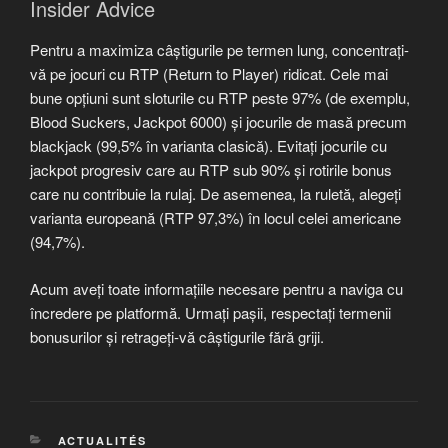
Insider Advice
Pentru a maximiza câștigurile pe termen lung, concentrați-
vă pe jocuri cu RTP (Return to Player) ridicat. Cele mai
bune opțiuni sunt sloturile cu RTP peste 97% (de exemplu,
Blood Suckers, Jackpot 6000) și jocurile de masă precum
blackjack (99,5% în varianta clasică). Evitați jocurile cu
jackpot progresiv care au RTP sub 90% și rotirile bonus
care nu contribuie la rulaj. De asemenea, la ruletă, alegeți
varianta europeană (RTP 97,3%) în locul celei americane
(94,7%).
Acum aveți toate informațiile necesare pentru a naviga cu
încredere pe platformă. Urmați pașii, respectați termenii
bonusurilor și retrageți-vă câștigurile fără griji.
CATÉGORIES
ACTUALITÉS