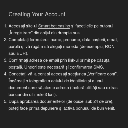
Creating Your Account
Accesați site-ul
Smart bet casino
și faceți clic pe butonul
„Înregistrare” din colțul din dreapta sus.
Completați formularul: nume, prenume, data nașterii, email,
parolă și vă rugăm să alegeți moneda (de exemplu, RON
sau EUR).
Confirmați adresa de email prin link-ul primit pe căsuța
poștală. Uneori este necesară și confirmarea SMS.
Conectați-vă la cont și accesați secțiunea „Verificare cont”.
Încărcați o fotografie a actului de identitate și a unui
document care să ateste adresa (factură utilități sau extras
bancar din ultimele 3 luni).
După aprobarea documentelor (de obicei sub 24 de ore),
puteți face prima depunere și activa bonusul de bun venit.