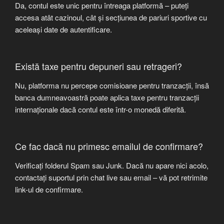
Da, contul este unic pentru întreaga platformă – puteți
accesa atât cazinoul, cât și secțiunea de pariuri sportive cu
aceleași date de autentificare.
Există taxe pentru depuneri sau retrageri?
Nu, platforma nu percepe comisioane pentru tranzacții, însă
banca dumneavoastră poate aplica taxe pentru tranzacții
internaționale dacă contul este într-o monedă diferită.
Ce fac dacă nu primesc emailul de confirmare?
Verificați folderul Spam sau Junk. Dacă nu apare nici acolo,
contactați suportul prin chat live sau email – vă pot retrimite
link-ul de confirmare.