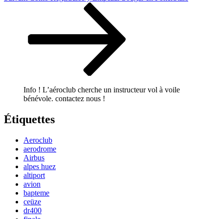
suivant
Info ! L’aéroclub cherche un instructeur vol à voile
bénévole. contactez nous !
Étiquettes
Aeroclub
aerodrome
Airbus
alpes huez
altiport
avion
bapteme
ceüze
dr400