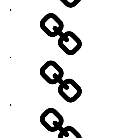
BIA,
vol
Avion,
vol
Planeur
?
Aérodrome
Tarifs