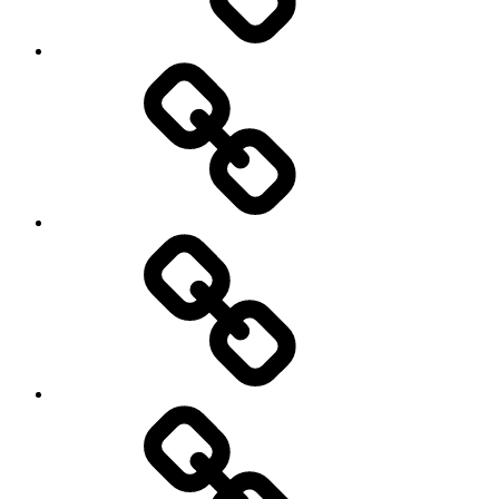
Contact
Actualités
Accès
membres