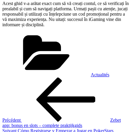
Acest ghid v-a arătat exact cum să vă creați contul, ce să verificați în
prealabil și cum să navigați platforma. Urmați pașii cu atenție, jucați
responsabil și utilizați cu înțelepciune un cod promoțional pentru a
vă maximiza experiența. Nu uitați: succesul în iGaming vine din
informare și disciplină.
Catégories
Actualités
Navigation
Article
précédent
de
l’article
Précédent
Zebet
app: bonus en slots – complete praktijkgids
Article
Suivant
Cómo Registrarse y Empezar a Jugar en PokerStars