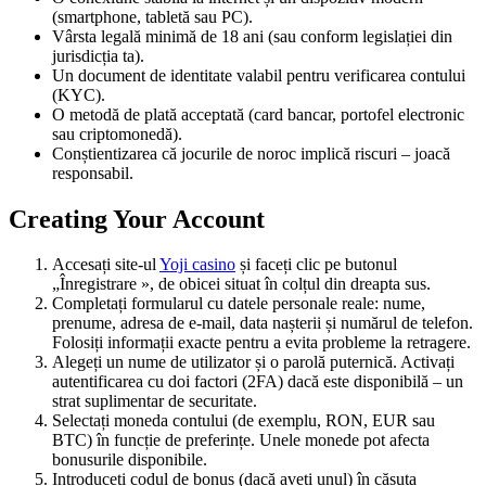
(smartphone, tabletă sau PC).
Vârsta legală minimă de 18 ani (sau conform legislației din
jurisdicția ta).
Un document de identitate valabil pentru verificarea contului
(KYC).
O metodă de plată acceptată (card bancar, portofel electronic
sau criptomonedă).
Conștientizarea că jocurile de noroc implică riscuri – joacă
responsabil.
Creating Your Account
Accesați site-ul
Yoji casino
și faceți clic pe butonul
„Înregistrare », de obicei situat în colțul din dreapta sus.
Completați formularul cu datele personale reale: nume,
prenume, adresa de e-mail, data nașterii și numărul de telefon.
Folosiți informații exacte pentru a evita probleme la retragere.
Alegeți un nume de utilizator și o parolă puternică. Activați
autentificarea cu doi factori (2FA) dacă este disponibilă – un
strat suplimentar de securitate.
Selectați moneda contului (de exemplu, RON, EUR sau
BTC) în funcție de preferințe. Unele monede pot afecta
bonusurile disponibile.
Introduceți codul de bonus (dacă aveți unul) în căsuța