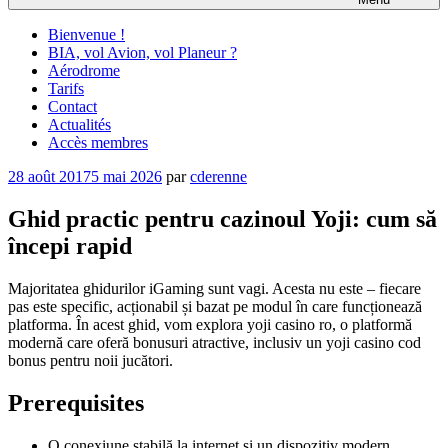
Bienvenue !
BIA, vol Avion, vol Planeur ?
Aérodrome
Tarifs
Contact
Actualités
Accès membres
Publié
28 août 2017
5 mai 2026
par
cderenne
le
Ghid practic pentru cazinoul Yoji: cum să
începi rapid
Majoritatea ghidurilor iGaming sunt vagi. Acesta nu este – fiecare
pas este specific, acționabil și bazat pe modul în care funcționează
platforma. În acest ghid, vom explora yoji casino ro, o platformă
modernă care oferă bonusuri atractive, inclusiv un yoji casino cod
bonus pentru noii jucători.
Prerequisites
O conexiune stabilă la internet și un dispozitiv modern