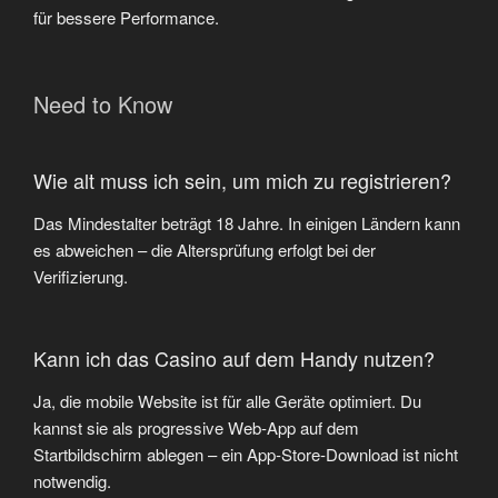
für bessere Performance.
Need to Know
Wie alt muss ich sein, um mich zu registrieren?
Das Mindestalter beträgt 18 Jahre. In einigen Ländern kann
es abweichen – die Altersprüfung erfolgt bei der
Verifizierung.
Kann ich das Casino auf dem Handy nutzen?
Ja, die mobile Website ist für alle Geräte optimiert. Du
kannst sie als progressive Web‑App auf dem
Startbildschirm ablegen – ein App‑Store‑Download ist nicht
notwendig.