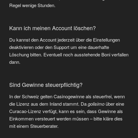
Regel wenige Stunden.
Kann ich meinen Account löschen?
Du kannst den Account jederzeit über die Einstellungen
deaktivieren oder den Support um eine dauerhafte
Löschung bitten. Eventuell noch ausstehende Boni verfallen
dann.
Sind Gewinne steuerpflichtig?
In der Schweiz gelten Casinogewinne als steuerfrei, wenn
die Lizenz aus dem Inland stammt. Da
golisimo
über eine
Curacao‑Lizenz verfügt, kann es sein, dass Gewinne als
Einkommen versteuert werden müssen – bitte kläre dies
mit einem Steuerberater.