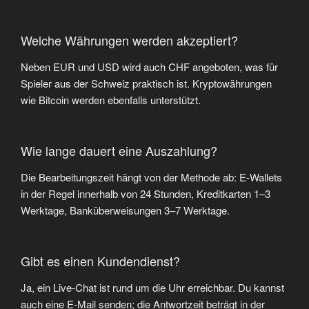
Welche Währungen werden akzeptiert?
Neben EUR und USD wird auch CHF angeboten, was für
Spieler aus der Schweiz praktisch ist. Kryptowährungen
wie Bitcoin werden ebenfalls unterstützt.
Wie lange dauert eine Auszahlung?
Die Bearbeitungszeit hängt von der Methode ab: E‑Wallets
in der Regel innerhalb von 24 Stunden, Kreditkarten 1–3
Werktage, Banküberweisungen 3–7 Werktage.
Gibt es einen Kundendienst?
Ja, ein Live‑Chat ist rund um die Uhr erreichbar. Du kannst
auch eine E‑Mail senden; die Antwortzeit beträgt in der