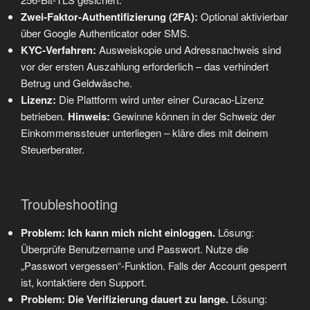
Zwei‑Faktor‑Authentifizierung (2FA):
Optional aktivierbar
über Google Authenticator oder SMS.
KYC‑Verfahren:
Ausweiskopie und Adressnachweis sind
vor der ersten Auszahlung erforderlich – das verhindert
Betrug und Geldwäsche.
Lizenz:
Die Plattform wird unter einer Curacao‑Lizenz
betrieben.
Hinweis:
Gewinne können in der Schweiz der
Einkommenssteuer unterliegen – kläre dies mit deinem
Steuerberater.
Troubleshooting
Problem: Ich kann mich nicht einloggen.
Lösung:
Überprüfe Benutzername und Passwort. Nutze die
„Passwort vergessen“‑Funktion. Falls der Account gesperrt
ist, kontaktiere den Support.
Problem: Die Verifizierung dauert zu lange.
Lösung: