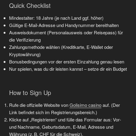
Quick Checklist
Mindestalter: 18 Jahre (je nach Land ggf. höher)
Gültige E‑Mail‑Adresse und Handynummer bereithalten
Ausweisdokument (Personalausweis oder Reisepass) für
die Verifizierung
Zahlungsmethode wählen (Kreditkarte, E‑Wallet oder
Kryptowährung)
Bonusbedingungen vor der ersten Einzahlung genau lesen
Nur spielen, was du dir leisten kannst – setze dir ein Budget
How to Sign Up
Rufe die offizielle Website von
Golisimo casino
auf. (Der
Link befindet sich im Registrierungsbereich.)
Klicke auf „Registrieren“ und fülle das Formular aus: Vor‑
und Nachname, Geburtsdatum, E‑Mail, Adresse und
Währung (z. B. CHF für die Schweiz).