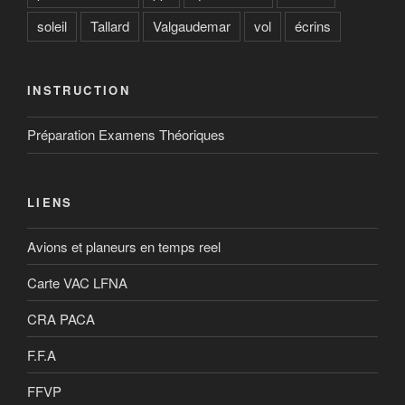
soleil
Tallard
Valgaudemar
vol
écrins
INSTRUCTION
Préparation Examens Théoriques
LIENS
Avions et planeurs en temps reel
Carte VAC LFNA
CRA PACA
F.F.A
FFVP