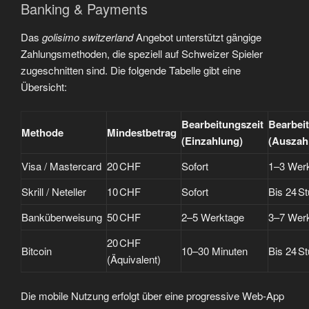
Banking & Payments
Das
golisimo switzerland
Angebot unterstützt gängige
Zahlungsmethoden, die speziell auf Schweizer Spieler
zugeschnitten sind. Die folgende Tabelle gibt eine
Übersicht:
Bearbeitungszeit
Bearbei
Methode
Mindestbetrag
(Einzahlung)
(Auszah
Visa / Mastercard
20 CHF
Sofort
1–3 Wer
Skrill / Neteller
10 CHF
Sofort
Bis 24 S
Banküberweisung
50 CHF
2–5 Werktage
3–7 Wer
20 CHF
Bitcoin
10–30 Minuten
Bis 24 S
(Äquivalent)
Die mobile Nutzung erfolgt über eine progressive Web‑App