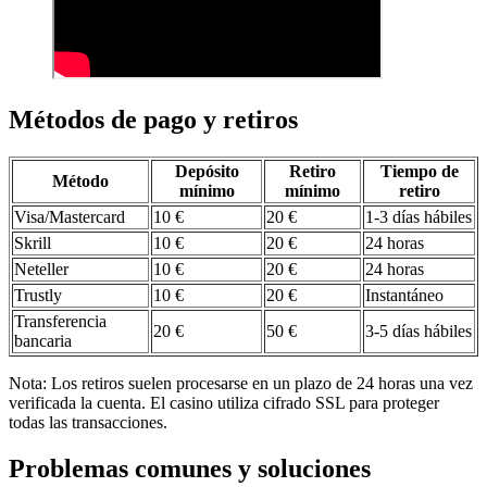
Métodos de pago y retiros
Depósito
Retiro
Tiempo de
Método
mínimo
mínimo
retiro
Visa/Mastercard
10 €
20 €
1-3 días hábiles
Skrill
10 €
20 €
24 horas
Neteller
10 €
20 €
24 horas
Trustly
10 €
20 €
Instantáneo
Transferencia
20 €
50 €
3-5 días hábiles
bancaria
Nota: Los retiros suelen procesarse en un plazo de 24 horas una vez
verificada la cuenta. El casino utiliza cifrado SSL para proteger
todas las transacciones.
Problemas comunes y soluciones