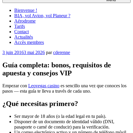
Bienvenue !
BIA, vol Avion, vol Planeur ?
Aérodrome
Tarifs
Contact
Actualités
Accès membres
Publié
3 juin 2016
3 mai 2026
par
cderenne
le
Guía completa: bonos, requisitos de
apuesta y consejos VIP
Empezar con
Leovegas casino
es sencillo una vez que conoces los
pasos — esta guía te lleva a través de cada uno.
¿Qué necesitas primero?
Ser mayor de 18 años (o la edad legal en tu país).
Disponer de un documento de identidad válido (DNI,
pasaporte o carné de conducir) para la verificación.
Un correo electrónico activo y un número de teléfono móvil.