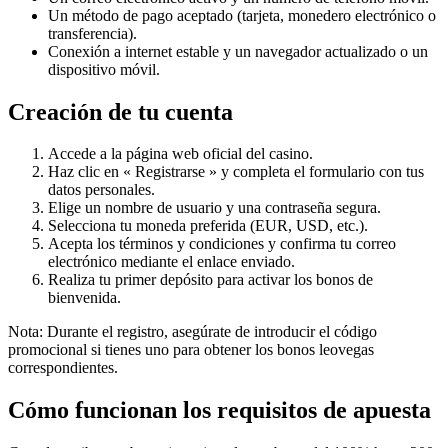
Un método de pago aceptado (tarjeta, monedero electrónico o
transferencia).
Conexión a internet estable y un navegador actualizado o un
dispositivo móvil.
Creación de tu cuenta
Accede a la página web oficial del casino.
Haz clic en « Registrarse » y completa el formulario con tus
datos personales.
Elige un nombre de usuario y una contraseña segura.
Selecciona tu moneda preferida (EUR, USD, etc.).
Acepta los términos y condiciones y confirma tu correo
electrónico mediante el enlace enviado.
Realiza tu primer depósito para activar los bonos de
bienvenida.
Nota: Durante el registro, asegúrate de introducir el código
promocional si tienes uno para obtener los bonos leovegas
correspondientes.
Cómo funcionan los requisitos de apuesta