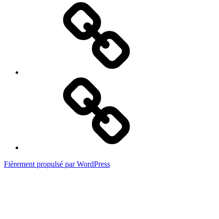
Actualités
Accès
membres
Fièrement propulsé par WordPress