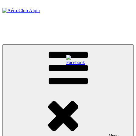
Aller
au
contenu
Aéro-Club Alpin
principal
ÉCOLE DE PILOTAGE & VOLS DECOUVERTE – Aérodrome
de Gap Tallard – Hautes-Alpes
Menu