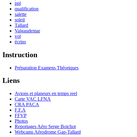
ppl
qualification
salette
soleil
Tallard
Valgaudemar
vol
écrins
Instruction
Préparation Examens Théoriques
Liens
Avions et planeurs en temps reel
Carte VAC LFNA
CRA PACA
F.F.A
FFVP
Photos
Reportages Aéro Serge Boichot
Webcams Aérodrome Gap-Tallard