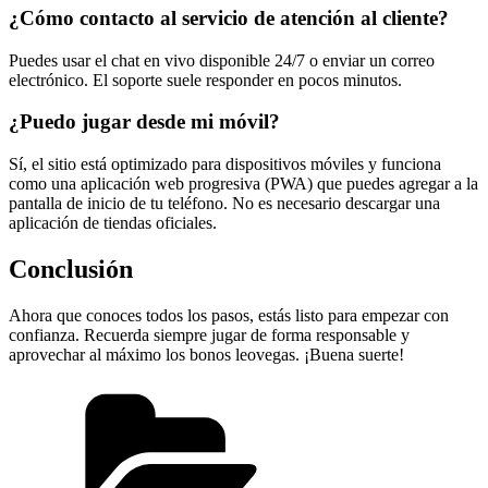
¿Cómo contacto al servicio de atención al cliente?
Puedes usar el chat en vivo disponible 24/7 o enviar un correo
electrónico. El soporte suele responder en pocos minutos.
¿Puedo jugar desde mi móvil?
Sí, el sitio está optimizado para dispositivos móviles y funciona
como una aplicación web progresiva (PWA) que puedes agregar a la
pantalla de inicio de tu teléfono. No es necesario descargar una
aplicación de tiendas oficiales.
Conclusión
Ahora que conoces todos los pasos, estás listo para empezar con
confianza. Recuerda siempre jugar de forma responsable y
aprovechar al máximo los bonos leovegas. ¡Buena suerte!
Catégories