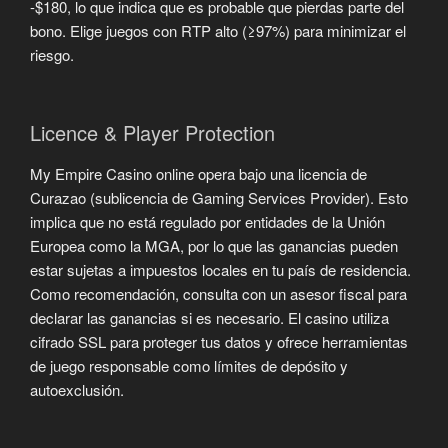
-$180, lo que indica que es probable que pierdas parte del
bono. Elige juegos con RTP alto (≥97%) para minimizar el
riesgo.
Licence & Player Protection
My Empire Casino online opera bajo una licencia de
Curazao (sublicencia de Gaming Services Provider). Esto
implica que no está regulado por entidades de la Unión
Europea como la MGA, por lo que las ganancias pueden
estar sujetas a impuestos locales en tu país de residencia.
Como recomendación, consulta con un asesor fiscal para
declarar las ganancias si es necesario. El casino utiliza
cifrado SSL para proteger tus datos y ofrece herramientas
de juego responsable como límites de depósito y
autoexclusión.