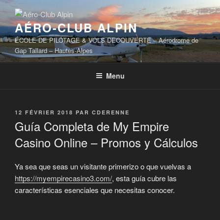
Aller
au
AÉRO-CLUB ALPIN
contenu
principal
ÉCOLE DE PILOTAGE & VOLS DECOUVERTE – Aérodrome de
Gap Tallard – Hautes-Alpes
Menu
PUBLIÉ
12 FÉVRIER 2018
PAR
CDERENNE
LE
Guía Completa de My Empire
Casino Online – Promos y Cálculos
Ya sea que seas un visitante primerizo o que vuelvas a
https://myempirecasino3.com/
, esta guía cubre las
características esenciales que necesitas conocer.