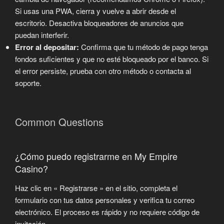
Si usas una PWA, cierra y vuelve a abrir desde el
escritorio. Desactiva bloqueadores de anuncios que
puedan interferir.
Error al depositar:
Confirma que tu método de pago tenga
fondos suficientes y que no esté bloqueado por el banco. Si
el error persiste, prueba con otro método o contacta al
soporte.
Common Questions
¿Cómo puedo registrarme en My Empire
Casino?
Haz clic en « Registrarse » en el sitio, completa el
formulario con tus datos personales y verifica tu correo
electrónico. El proceso es rápido y no requiere código de
invitación.