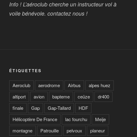
Info ! L’aéroclub cherche un instructeur vol à
voile bénévole. contactez nous !
ÉTIQUETTES
Aeroclub
aerodrome
Airbus
alpes huez
altiport
avion
bapteme
ceüze
dr400
finale
Gap
Gap-Tallard
HDF
Hélicoptère De France
lac fourchu
Meije
montagne
Patrouille
pelvoux
planeur