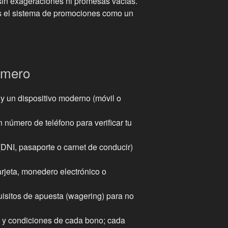
sin exageraciones ni promesas vacías.
s el sistema de promociones como un
imero
 y un dispositivo moderno (móvil o
n número de teléfono para verificar tu
(DNI, pasaporte o carnet de conducir)
rjeta, monedero electrónico o
isitos de apuesta (wagering) para no
s y condiciones de cada bono; cada