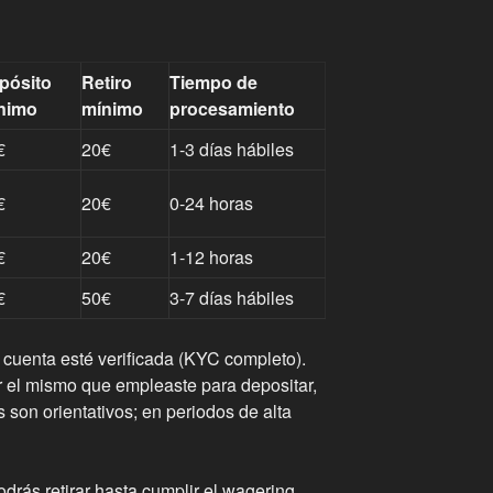
pósito
Retiro
Tiempo de
nimo
mínimo
procesamiento
€
20€
1-3 días hábiles
€
20€
0-24 horas
€
20€
1-12 horas
€
50€
3-7 días hábiles
u cuenta esté verificada (KYC completo).
el mismo que empleaste para depositar,
 son orientativos; en periodos de alta
odrás retirar hasta cumplir el wagering