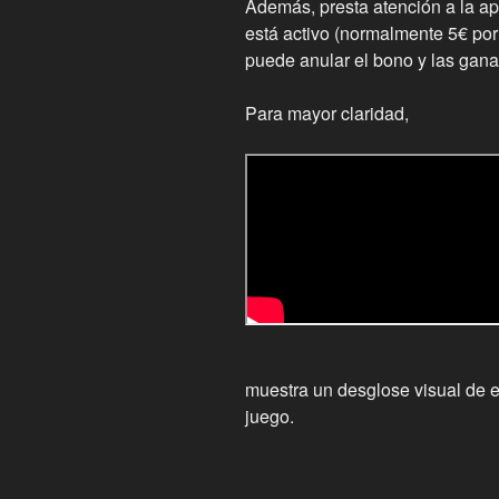
Además, presta atención a la a
está activo (normalmente 5€ por
puede anular el bono y las gana
Para mayor claridad,
muestra un desglose visual de e
juego.