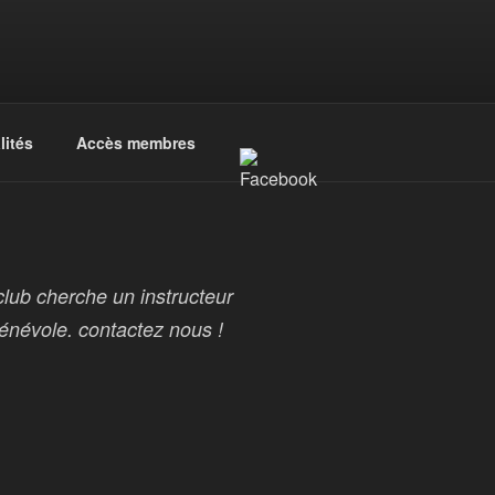
ard – Hautes-Alpes
lités
Accès membres
oclub cherche un instructeur
bénévole. contactez nous !