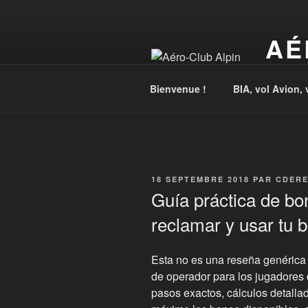
Aller
au
AÉ
contenu
principal
ÉCOLE D
Bienvenue !
BIA, vol Avion, 
PUBLIÉ
18 SEPTEMBRE 2018
PAR
CDER
LE
Guía práctica de b
reclamar y usar tu 
Esta no es una reseña genérica
de operador para los jugadores
pasos exactos, cálculos detalla