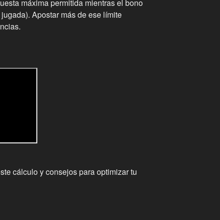
puesta máxima permitida mientras el bono
 jugada). Apostar más de ese límite
ncias.
ste cálculo y consejos para optimizar tu