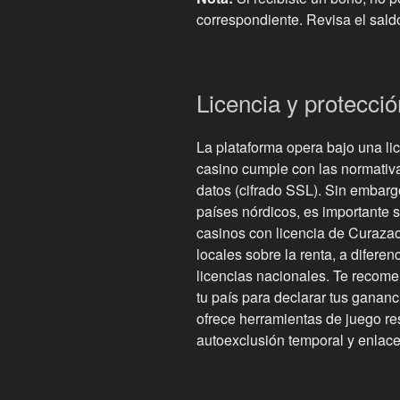
correspondiente. Revisa el saldo
Licencia y protecció
La plataforma opera bajo una li
casino cumple con las normativa
datos (cifrado SSL). Sin embarg
países nórdicos, es importante 
casinos con licencia de Curaza
locales sobre la renta, a difere
licencias nacionales. Te recome
tu país para declarar tus ganan
ofrece herramientas de juego re
autoexclusión temporal y enlac