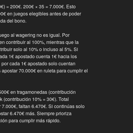
€) = 200€. 200€ × 35 = 7.000€. Esto
00€ en juegos elegibles antes de poder
ada del bono.
uego al wagering no es igual. Por
n contribuir al 100%, mientras que la
tribuir solo al 10% o incluso al 5%. Si
ada 1€ apostado cuenta 1€ hacia los
a, por cada 1€ apostado solo cuentan
 apostar 70.000€ en ruleta para cumplir el
500€ en tragamonedas (contribución
 (contribución 10% = 30€). Total
7.000€, faltan 6.470€. Si continúas solo
star 6.470€ más. Siempre prioriza
ión para cumplir más rápido.