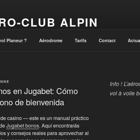
RO-CLUB ALPIN
E PILOTAGE & VOLS DECOUVERTE – Aérodrome de Gap Tall
vol Planeur ?
Aérodrome
Tarifs
Contact
Actua
ENNE
Info ! L’aér
onos en Jugabet: Cómo
vol à voile 
bono de bienvenida
 de casino — este es un manual práctico
 de
Jugabet bonos
. Aquí encontrarás
dos y consejos reales para aprovechar al