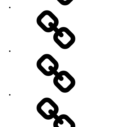
Contact
Actualités
Accès
membres