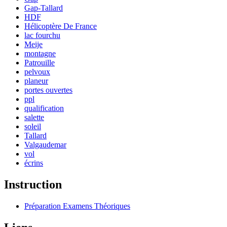
Gap-Tallard
HDF
Hélicoptère De France
lac fourchu
Meije
montagne
Patrouille
pelvoux
planeur
portes ouvertes
ppl
qualification
salette
soleil
Tallard
Valgaudemar
vol
écrins
Instruction
Préparation Examens Théoriques