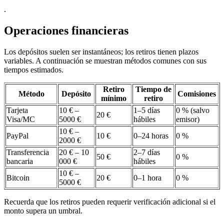
.
Operaciones financieras
Los depósitos suelen ser instantáneos; los retiros tienen plazos
variables. A continuación se muestran métodos comunes con sus
tiempos estimados.
Retiro
Tiempo de
Método
Depósito
Comisiones
mínimo
retiro
Tarjeta
10 € –
1–5 días
0 % (salvo
20 €
Visa/MC
5000 €
hábiles
emisor)
10 € –
PayPal
10 €
0–24 horas
0 %
2000 €
Transferencia
20 € – 10
2–7 días
50 €
0 %
bancaria
000 €
hábiles
10 € –
Bitcoin
20 €
0–1 hora
0 %
5000 €
Recuerda que los retiros pueden requerir verificación adicional si el
monto supera un umbral.