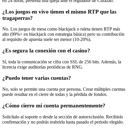
en 24 horas, presenta una queja ante el regulador de Curazao.
¿Los juegos en vivo tienen el mismo RTP que las
tragaperras?
No. Los juegos de mesa como blackjack o ruleta tienen RTP más
alto (99%+ en blackjack con estrategia básica) pero su contribución
al requisito de apuesta suele ser menor (10-20%).
¿Es segura la conexión con el casino?
Sí, toda la comunicación se cifra con SSL de 256 bits. Además, la
licencia exige auditorías periódicas de RNG.
¿Puedo tener varias cuentas?
No, solo se permite una cuenta por persona. Crear múltiples cuentas
puede resultar en el cierre de todas y la pérdida de fondos.
¿Cómo cierro mi cuenta permanentemente?
Solicítalo al soporte o desde la sección de autoexclusión. Recibirás
confirmación y no podrás reabrirla hasta pasado el periodo elegido.