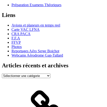
Préparation Examens Théoriques
Liens
Avions et planeurs en temps reel
Carte VAC LFNA
CRA PACA
F.F.A
FFVP
Photos
Reportages Aéro Serge Boichot
Webcams Aérodrome Gap-Tallard
Articles récents et archives
Articles
récents
et
archives
Bienvenue
!