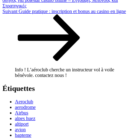
οδηγός για polestar casino online – Εγγραφή, Μπόνους και
Στρατηγικές
Article
Suivant
Guide pratique : inscription et bonus au casino en ligne
suivant
Info ! L’aéroclub cherche un instructeur vol à voile
bénévole. contactez nous !
Étiquettes
Aeroclub
aerodrome
Airbus
alpes huez
altiport
avion
bapteme