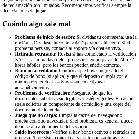
de reclamación son limitados. Recomendamos verificar siempre la
licencia antes de jugar.
Cuándo algo sale mal
Problema de inicio de sesión:
Si olvidas tu contraseña, usa la
opción “¿Olvidaste tu contraseña?” para restablecerla. Si el
problema persiste, contacta al soporte vía chat en vivo.
Retirada retrasada:
Revisa si has completado la verificación
KYC. Las retiradas suelen procesarse en un plazo de 24 a 72
horas hábiles, pero los bancos pueden añadir demoras.
Bono no acreditado:
Confirma que hayas ingresado el
código de bono (si aplica) y que el depósito cumpla con el
mínimo requerido. Los bonos suelen activarse
automáticamente.
Problemas de verificación:
Asegúrate de que los
documentos subidos sean legibles y estén vigentes. El casino
suele solicitar un comprobante de domicilio y una copia del
documento de identidad.
Juego que no carga:
Limpia la caché del navegador o
prueba con otro navegador. Si el problema es general, puede
deberse a mantenimiento del servidor.
Saldo incorrecto:
Verifica si hay bonos activos o retiradas en
proceso. Si persiste, contacta al soporte con capturas de