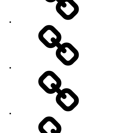
BIA,
vol
Avion,
vol
Planeur
?
Aérodrome
Tarifs