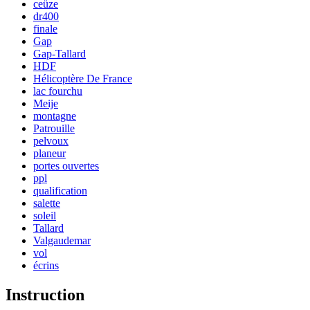
ceüze
dr400
finale
Gap
Gap-Tallard
HDF
Hélicoptère De France
lac fourchu
Meije
montagne
Patrouille
pelvoux
planeur
portes ouvertes
ppl
qualification
salette
soleil
Tallard
Valgaudemar
vol
écrins
Instruction