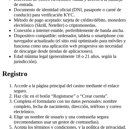
de entrada.
Documento de identidad oficial (DNI, pasaporte o carné de
conducir) para verificación KYC.
Método de pago aceptado: tarjeta de crédito/débito, monedero
electrónico (Skrill, Neteller) o criptomonedas.
Conexión a internet estable, preferiblemente de banda ancha.
Dispositivo compatible: ordenador, tableta o smartphone con
navegador actualizado (el sitio está optimizado para móviles y
funciona como una aplicación web progresiva sin necesidad
de descargar desde tiendas de aplicaciones).
Edad mínima legal (generalmente 18 o 21 años, según la
jurisdicción).
Registro
Accede a la página principal del casino mediante el enlace
seguro.
Haz clic en el botón “Registrarse” o “Crear cuenta”.
Completa el formulario con tus datos personales: nombre
completo, fecha de nacimiento, dirección, teléfono y correo
electrónico.
Elige un nombre de usuario y una contraseña segura
(recomendamos usar un gestor de contraseñas).
Acepta los términos y condiciones, y la política de privacidad.