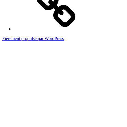
Fièrement propulsé par WordPress