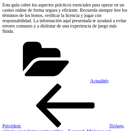
Esta guía cubre los aspectos prácticos esenciales para operar en un
casino online de forma segura y eficiente. Recuerda siempre leer los
términos de los bonos, verificar la licencia y jugar con
responsabilidad. La información aquí presentada te ayudará a evitar
errores comunes y a disfrutar de una experiencia de juego más
fluida.
Catégories
Actualités
Navigation
Article
précédent
de
l’article
Précédent
Πλήρης