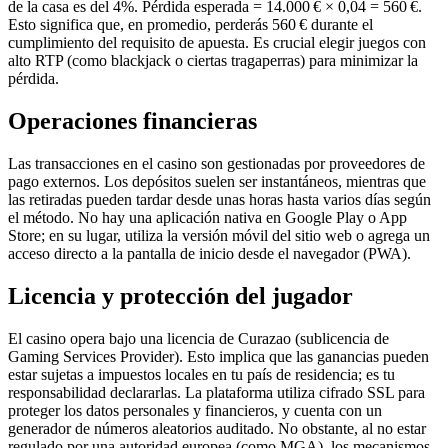
de la casa es del 4%. Pérdida esperada = 14.000 € × 0,04 = 560 €.
Esto significa que, en promedio, perderás 560 € durante el
cumplimiento del requisito de apuesta. Es crucial elegir juegos con
alto RTP (como blackjack o ciertas tragaperras) para minimizar la
pérdida.
Operaciones financieras
Las transacciones en el casino son gestionadas por proveedores de
pago externos. Los depósitos suelen ser instantáneos, mientras que
las retiradas pueden tardar desde unas horas hasta varios días según
el método. No hay una aplicación nativa en Google Play o App
Store; en su lugar, utiliza la versión móvil del sitio web o agrega un
acceso directo a la pantalla de inicio desde el navegador (PWA).
Licencia y protección del jugador
El casino opera bajo una licencia de Curazao (sublicencia de
Gaming Services Provider). Esto implica que las ganancias pueden
estar sujetas a impuestos locales en tu país de residencia; es tu
responsabilidad declararlas. La plataforma utiliza cifrado SSL para
proteger los datos personales y financieros, y cuenta con un
generador de números aleatorios auditado. No obstante, al no estar
regulado por una autoridad europea (como MGA), los mecanismos