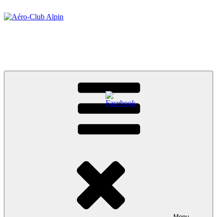
Aller
au
contenu
Aéro-Club Alpin
principal
ÉCOLE DE PILOTAGE & VOLS DECOUVERTE – Aérodrome
de Gap Tallard – Hautes-Alpes
Menu