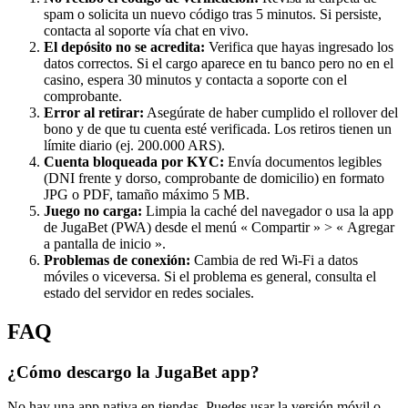
spam o solicita un nuevo código tras 5 minutos. Si persiste,
contacta al soporte vía chat en vivo.
El depósito no se acredita:
Verifica que hayas ingresado los
datos correctos. Si el cargo aparece en tu banco pero no en el
casino, espera 30 minutos y contacta a soporte con el
comprobante.
Error al retirar:
Asegúrate de haber cumplido el rollover del
bono y de que tu cuenta esté verificada. Los retiros tienen un
límite diario (ej. 200.000 ARS).
Cuenta bloqueada por KYC:
Envía documentos legibles
(DNI frente y dorso, comprobante de domicilio) en formato
JPG o PDF, tamaño máximo 5 MB.
Juego no carga:
Limpia la caché del navegador o usa la app
de JugaBet (PWA) desde el menú « Compartir » > « Agregar
a pantalla de inicio ».
Problemas de conexión:
Cambia de red Wi-Fi a datos
móviles o viceversa. Si el problema es general, consulta el
estado del servidor en redes sociales.
FAQ
¿Cómo descargo la JugaBet app?
No hay una app nativa en tiendas. Puedes usar la versión móvil o