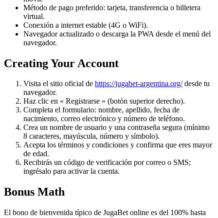
Método de pago preferido: tarjeta, transferencia o billetera
virtual.
Conexión a internet estable (4G o WiFi).
Navegador actualizado o descarga la PWA desde el menú del
navegador.
Creating Your Account
Visita el sitio oficial de
https://jugabet-argentina.org/
desde tu
navegador.
Haz clic en « Registrarse » (botón superior derecho).
Completa el formulario: nombre, apellido, fecha de
nacimiento, correo electrónico y número de teléfono.
Crea un nombre de usuario y una contraseña segura (mínimo
8 caracteres, mayúscula, número y símbolo).
Acepta los términos y condiciones y confirma que eres mayor
de edad.
Recibirás un código de verificación por correo o SMS;
ingrésalo para activar la cuenta.
Bonus Math
El bono de bienvenida típico de JugaBet online es del 100% hasta