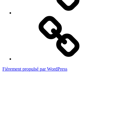
Accès
membres
Fièrement propulsé par WordPress