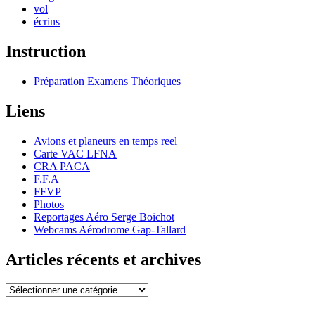
vol
écrins
Instruction
Préparation Examens Théoriques
Liens
Avions et planeurs en temps reel
Carte VAC LFNA
CRA PACA
F.F.A
FFVP
Photos
Reportages Aéro Serge Boichot
Webcams Aérodrome Gap-Tallard
Articles récents et archives
Articles
récents
et