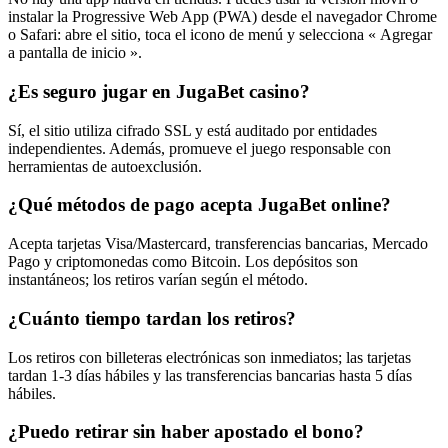
instalar la Progressive Web App (PWA) desde el navegador Chrome
o Safari: abre el sitio, toca el icono de menú y selecciona « Agregar
a pantalla de inicio ».
¿Es seguro jugar en JugaBet casino?
Sí, el sitio utiliza cifrado SSL y está auditado por entidades
independientes. Además, promueve el juego responsable con
herramientas de autoexclusión.
¿Qué métodos de pago acepta JugaBet online?
Acepta tarjetas Visa/Mastercard, transferencias bancarias, Mercado
Pago y criptomonedas como Bitcoin. Los depósitos son
instantáneos; los retiros varían según el método.
¿Cuánto tiempo tardan los retiros?
Los retiros con billeteras electrónicas son inmediatos; las tarjetas
tardan 1-3 días hábiles y las transferencias bancarias hasta 5 días
hábiles.
¿Puedo retirar sin haber apostado el bono?