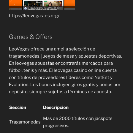
https://leovegas-es.org/
Games & Offers
LeoVegas ofrece una amplia selección de
tragamonedas, juegos de mesa y apuestas deportivas.
En leovegas apuestas encontrarás mercados para
fútbol, tenis y más. El leovegas casino online cuenta
con títulos de proveedores líderes como NetEnt y
Evolution. Los bonos incluyen giros gratis y bonos por
depósito, siempre sujetos a términos de apuesta.
Sección
Descripción
Más de 2000 títulos con jackpots
Tragamonedas
progresivos.