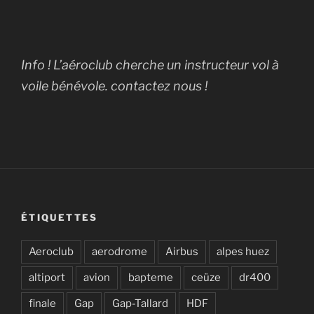
Info ! L’aéroclub cherche un instructeur vol à
voile bénévole. contactez nous !
ÉTIQUETTES
Aeroclub
aerodrome
Airbus
alpes huez
altiport
avion
bapteme
ceüze
dr400
finale
Gap
Gap-Tallard
HDF