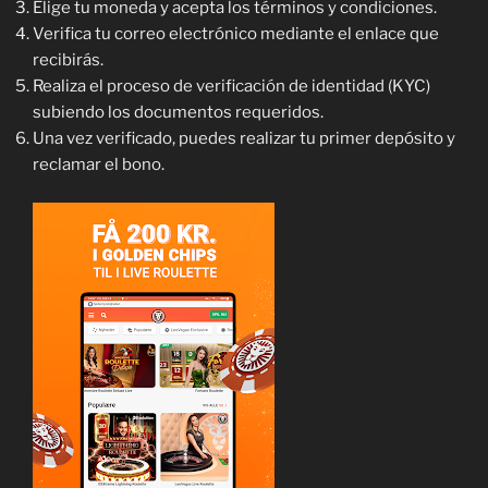
Elige tu moneda y acepta los términos y condiciones.
Verifica tu correo electrónico mediante el enlace que
recibirás.
Realiza el proceso de verificación de identidad (KYC)
subiendo los documentos requeridos.
Una vez verificado, puedes realizar tu primer depósito y
reclamar el bono.