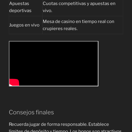
Apuestas
Cuotas competitivas y apuestas en
deportivas
vivo.
Mesa de casino en tiempo real con
Juegos en vivo
crupieres reales.
Consejos finales
Recuerda jugar de forma responsable. Establece
límites de depósito y tiempo. Los bonos son atractivos,