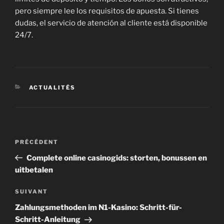
pero siempre lee los requisitos de apuesta. Si tienes
dudas, el servicio de atención al cliente está disponible
24/7.
CATÉGORIES
ACTUALITÉS
Navigation
Article
PRÉCÉDENT
de
précédent
Complete online casinogids: storten, bonussen en
l’article
uitbetalen
Article
SUIVANT
suivant
Zahlungsmethoden im N1-Kasino: Schritt-für-
Schritt-Anleitung