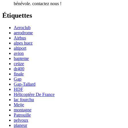
bénévole. contactez nous !
Étiquettes
Aeroclub
aerodrome
Airbus
alpes huez
altiport
avion
bapteme
ceüze
dr400
finale
Gap
Gap-Tallard
HDF
Hélicoptère De France
lac fourchu
Meije
montagne
Patrouille
pelvoux
planeur