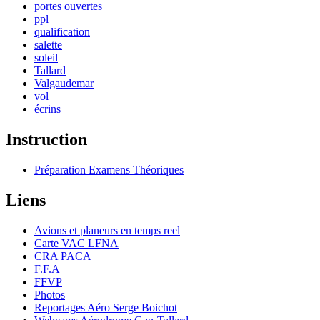
portes ouvertes
ppl
qualification
salette
soleil
Tallard
Valgaudemar
vol
écrins
Instruction
Préparation Examens Théoriques
Liens
Avions et planeurs en temps reel
Carte VAC LFNA
CRA PACA
F.F.A
FFVP
Photos
Reportages Aéro Serge Boichot