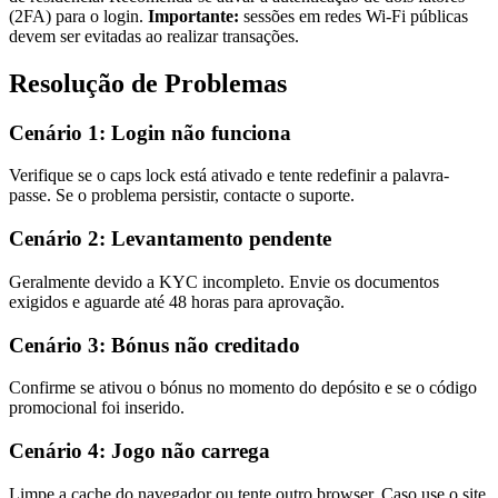
(2FA) para o login.
Importante:
sessões em redes Wi‑Fi públicas
devem ser evitadas ao realizar transações.
Resolução de Problemas
Cenário 1: Login não funciona
Verifique se o caps lock está ativado e tente redefinir a palavra-
passe. Se o problema persistir, contacte o suporte.
Cenário 2: Levantamento pendente
Geralmente devido a KYC incompleto. Envie os documentos
exigidos e aguarde até 48 horas para aprovação.
Cenário 3: Bónus não creditado
Confirme se ativou o bónus no momento do depósito e se o código
promocional foi inserido.
Cenário 4: Jogo não carrega
Limpe a cache do navegador ou tente outro browser. Caso use o site