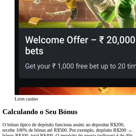
Leon casino
Calculando o Seu Bónus
O bónus típico de depósito funciona assim: ao depositar R$200,
recebe 100% de bónus até R$500. Por exemplo, depósito R$200 →
bónus R$200, total R$400. O requisito de aposta (rollover) é de 40x