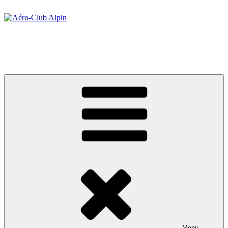
Aller
au
contenu
Aéro-Club Alpin
principal
ÉCOLE DE PILOTAGE & VOLS DECOUVERTE – Aérodrome
de Gap Tallard – Hautes-Alpes
Menu