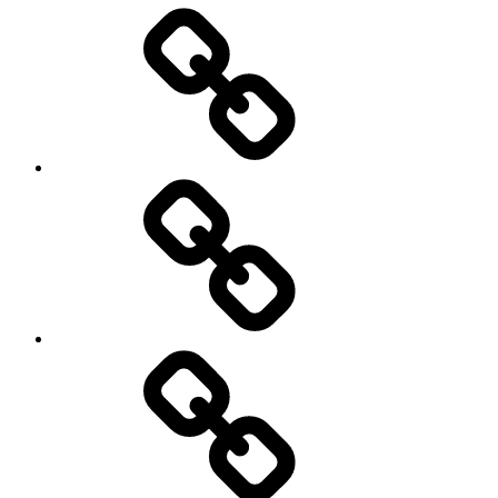
Aérodrome
Tarifs
Contact