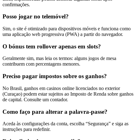
confirmações.
Posso jogar no telemóvel?
Sim, o site é otimizado para dispositivos móveis e funciona como
uma aplicação web progressiva (PWA) a partir do navegador.
O bónus tem rollover apenas em slots?
Geralmente sim, mas leia os termos: alguns jogos de mesa
contribuem com percentagens menores.
Preciso pagar impostos sobre os ganhos?
No Brasil, ganhos em casinos online licenciados no exterior
(Curaçao) podem estar sujeitos ao Imposto de Renda sobre ganhos
de capital. Consulte um contador.
Como faço para alterar a palavra-passe?
Aceda às configurações da conta, escolha “Segurança” e siga as
instruções para redefinir.