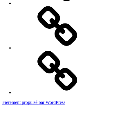
Actualités
Accès
membres
Fièrement propulsé par WordPress