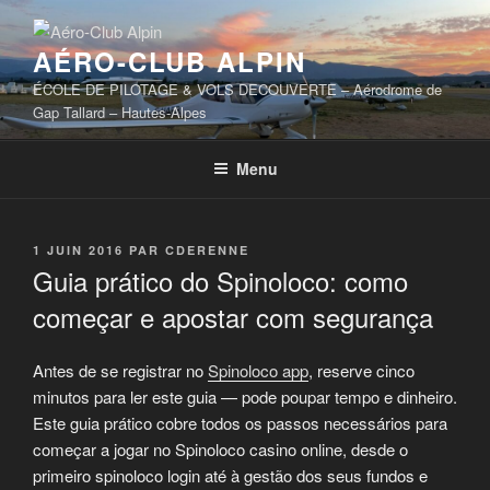
Aller
au
AÉRO-CLUB ALPIN
contenu
principal
ÉCOLE DE PILOTAGE & VOLS DECOUVERTE – Aérodrome de
Gap Tallard – Hautes-Alpes
Menu
PUBLIÉ
1 JUIN 2016
PAR
CDERENNE
LE
Guia prático do Spinoloco: como
começar e apostar com segurança
Antes de se registrar no
Spinoloco app
, reserve cinco
minutos para ler este guia — pode poupar tempo e dinheiro.
Este guia prático cobre todos os passos necessários para
começar a jogar no Spinoloco casino online, desde o
primeiro spinoloco login até à gestão dos seus fundos e