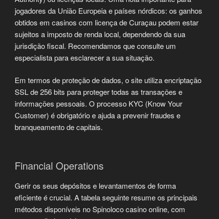
jogadores da União Europeia e países nórdicos: os ganhos
obtidos em casinos com licença de Curaçau podem estar
sujeitos a imposto de renda local, dependendo da sua
jurisdição fiscal. Recomendamos que consulte um
especialista para esclarecer a sua situação.
Em termos de proteção de dados, o site utiliza encriptação
SSL de 256 bits para proteger todas as transações e
informações pessoais. O processo KYC (Know Your
Customer) é obrigatório e ajuda a prevenir fraudes e
branqueamento de capitais.
Financial Operations
Gerir os seus depósitos e levantamentos de forma
eficiente é crucial. A tabela seguinte resume os principais
métodos disponíveis no Spinoloco casino online, com