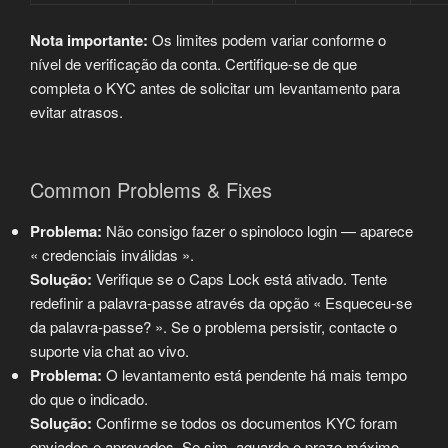
Nota importante:
Os limites podem variar conforme o
nível de verificação da conta. Certifique-se de que
completa o KYC antes de solicitar um levantamento para
evitar atrasos.
Common Problems & Fixes
Problema:
Não consigo fazer o spinoloco login — aparece
« credenciais inválidas ».
Solução:
Verifique se o Caps Lock está ativado. Tente
redefinir a palavra-passe através da opção « Esqueceu-se
da palavra-passe? ». Se o problema persistir, contacte o
suporte via chat ao vivo.
Problema:
O levantamento está pendente há mais tempo
do que o indicado.
Solução:
Confirme se todos os documentos KYC foram
enviados e aprovados. Se sim, aguarde o prazo máximo