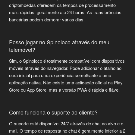
criptomoedas oferecem os tempos de processamento
mais rápidos, geralmente até 24 horas. As transferências
bancárias podem demorar vários dias.
Posso jogar no Spinoloco através do meu
telemóvel?
Sim, o Spinoloco é totalmente compatível com dispositivos
móveis através do navegador. Pode adicionar o atalho ao
ecrã inicial para uma experiência semelhante a uma
aplicação nativa. Não existe uma aplicação oficial na Play
Store ou App Store, mas a versão PWA é rápida e fiável.
Como funciona o suporte ao cliente?
O suporte está disponível 24/7 através de chat ao vivo e e-
mail. O tempo de resposta no chat é geralmente inferior a 2