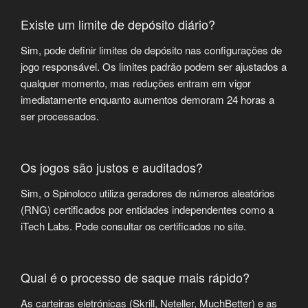
Existe um limite de depósito diário?
Sim, pode definir limites de depósito nas configurações de
jogo responsável. Os limites padrão podem ser ajustados a
qualquer momento, mas reduções entram em vigor
imediatamente enquanto aumentos demoram 24 horas a
ser processados.
Os jogos são justos e auditados?
Sim, o Spinoloco utiliza geradores de números aleatórios
(RNG) certificados por entidades independentes como a
iTech Labs. Pode consultar os certificados no site.
Qual é o processo de saque mais rápido?
As carteiras eletrónicas (Skrill, Neteller, MuchBetter) e as