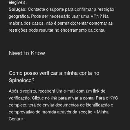
elegíveis.
Solução:
Contacte o suporte para confirmar a restrição
geográfica. Pode ser necessário usar uma VPN? Na
maioria dos casos, não é permitido; tentar contornar as
restrições pode resultar no encerramento da conta.
Need to Know
Como posso verificar a minha conta no
Spinoloco?
Após o registo, receberá um e-mail com um link de
verificação. Clique no link para ativar a conta. Para o KYC
completo, terá de enviar documentos de identificação e
comprovativo de morada através da secção « Minha
Conta ».