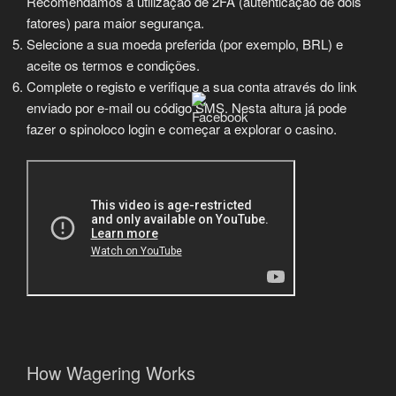
Recomendamos a utilização de 2FA (autenticação de dois
fatores) para maior segurança.
Selecione a sua moeda preferida (por exemplo, BRL) e
aceite os termos e condições.
Complete o registo e verifique a sua conta através do link
enviado por e-mail ou código SMS. Nesta altura já pode
fazer o spinoloco login e começar a explorar o casino.
How Wagering Works