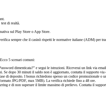
unt.
test di realtà.
 nativa sul Play Store o App Store.
rifica sempre che il casinò rispetti le normative italiane (ADM) per tra
l. Ecco 5 scenari comuni:
Password dimenticata?” e segui le istruzioni. Riceverai un link via email
ni. Se dopo 30 minuti il saldo non è aggiornato, contatta il supporto via 
n fase di deposito. I bonus richiedono spesso un codice promozionale o un
 (formato JPG/PDF, max 5MB). La verifica richiede fino a 48 ore.
gering e di non superare il limite massimo di prelievo. Contatta il suppor