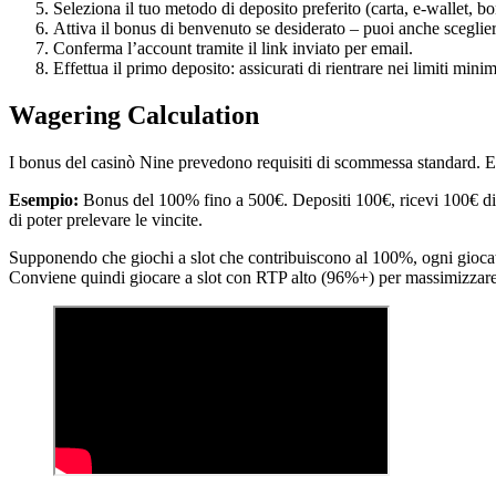
Seleziona il tuo metodo di deposito preferito (carta, e-wallet, bo
Attiva il bonus di benvenuto se desiderato – puoi anche sceglier
Conferma l’account tramite il link inviato per email.
Effettua il primo deposito: assicurati di rientrare nei limiti mini
Wagering Calculation
I bonus del casinò Nine prevedono requisiti di scommessa standard. 
Esempio:
Bonus del 100% fino a 500€. Depositi 100€, ricevi 100€ di 
di poter prelevare le vincite.
Supponendo che giochi a slot che contribuiscono al 100%, ogni giocata
Conviene quindi giocare a slot con RTP alto (96%+) per massimizzare le