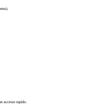
onus).
un accesso rapido.