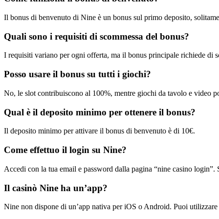
Il bonus di benvenuto di Nine è un bonus sul primo deposito, solitam
Quali sono i requisiti di scommessa del bonus?
I requisiti variano per ogni offerta, ma il bonus principale richiede di
Posso usare il bonus su tutti i giochi?
No, le slot contribuiscono al 100%, mentre giochi da tavolo e video p
Qual è il deposito minimo per ottenere il bonus?
Il deposito minimo per attivare il bonus di benvenuto è di 10€.
Come effettuo il login su Nine?
Accedi con la tua email e password dalla pagina “nine casino login”. Se 
Il casinò Nine ha un’app?
Nine non dispone di un’app nativa per iOS o Android. Puoi utilizzare