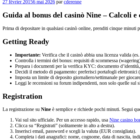
Publié
27 février 2015
6 mai 2026
par
cderenne
le
Guida al bonus del casinò Nine – Calcoli e c
Prima di depositare in qualsiasi casinò online, prenditi cinque minuti 
Getting Ready
Importante:
Verifica che il casinò abbia una licenza valida (es
Controlla i termini del bonus: requisiti di scommessa (wagering)
Prepara i documenti per la verifica KYC: documento d’identità, c
Decidi il metodo di pagamento: preferisci portafogli elettronici (
Imposta un limite di deposito giornaliero/settimanale per gioca
Leggi le recensioni su forum indipendenti, non solo quelle sul si
Registration
La registrazione su
Nine
è semplice e richiede pochi minuti. Segui que
Vai sul sito ufficiale. Per un accesso rapido, usa
Nine casino bo
Clicca su “Registrati” (solitamente in alto a destra).
Inserisci email, password e scegli la valuta (EUR consigliata).
Completa i dati anagrafici: nome, cognome, data di nascita, i