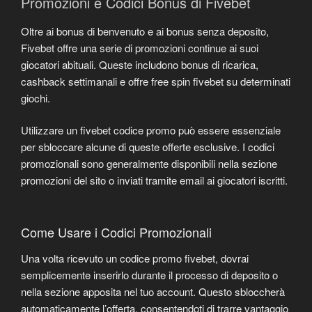
Promozioni e Codici Bonus di Fivebet
Oltre ai bonus di benvenuto e ai bonus senza deposito,
Fivebet offre una serie di promozioni continue ai suoi
giocatori abituali. Queste includono bonus di ricarica,
cashback settimanali e offre free spin fivebet su determinati
giochi.
Utilizzare un fivebet codice promo può essere essenziale
per sbloccare alcune di queste offerte esclusive. I codici
promozionali sono generalmente disponibili nella sezione
promozioni del sito o inviati tramite email ai giocatori iscritti.
Come Usare i Codici Promozionali
Una volta ricevuto un codice promo fivebet, dovrai
semplicemente inserirlo durante il processo di deposito o
nella sezione apposita nel tuo account. Questo sbloccherà
automaticamente l’offerta, consentendoti di trarre vantaggio