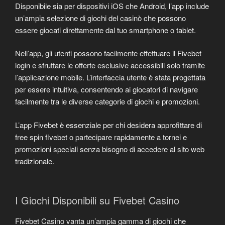
Disponibile sia per dispositivi iOS che Android, l’app include
un’ampia selezione di giochi del casinò che possono
essere giocati direttamente dal tuo smartphone o tablet.
Nell’app, gli utenti possono facilmente effettuare il Fivebet
login e sfruttare le offerte esclusive accessibili solo tramite
l’applicazione mobile. L’interfaccia utente è stata progettata
per essere intuitiva, consentendo ai giocatori di navigare
facilmente tra le diverse categorie di giochi e promozioni.
L’app Fivebet è essenziale per chi desidera approfittare di
free spin fivebet o partecipare rapidamente a tornei e
promozioni speciali senza bisogno di accedere al sito web
tradizionale.
I Giochi Disponibili su Fivebet Casino
Fivebet Casino vanta un’ampia gamma di giochi che