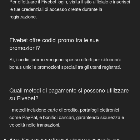
Per effettuare il Fivebet login, visita il sito ufficiale e inserisci
le tue credenziali di accesso create durante la
registrazione.
Fivebet offre codici promo tra le sue
promozioni?
Sì, i codici promo vengono spesso offerti per sbloccare
bonus unici e promozioni speciali tra gli utenti registrati.
Quali metodi di pagamento si possono utilizzare
su Fivebet?
I metodi includono carte di credito, portafogli elettronici
come PayPal, e bonifici bancari, garantendo sicurezza e
velocità nelle transazioni.
Pros: Vasta gamma di giochi, sicurezza avanzata, app