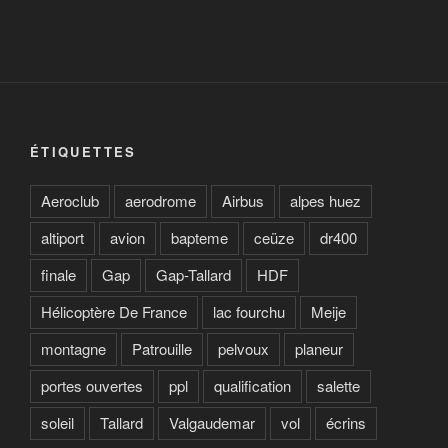
ÉTIQUETTES
Aeroclub
aerodrome
Airbus
alpes huez
altiport
avion
bapteme
ceüze
dr400
finale
Gap
Gap-Tallard
HDF
Hélicoptère De France
lac fourchu
Meije
montagne
Patrouille
pelvoux
planeur
portes ouvertes
ppl
qualification
salette
soleil
Tallard
Valgaudemar
vol
écrins