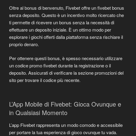
Oltre al bonus di benvenuto, Fivebet offre un fivebet bonus
senza deposito. Questo è un incentivo molto ricercato che
ti permette di ricevere un bonus senza la necessità di
effettuare un deposito iniziale. È un ottimo modo per
esplorare i giochi offerti dalla piattaforma senza rischiare il
proprio denaro.
Per ottenere questi bonus, è spesso necessario utilizzare
un codice promo fivebet durante la registrazione o il
deposito. Assicurati di verificare la sezione promozioni del
sito per trovare il codice più recente.
L’App Mobile di Fivebet: Gioca Ovunque e
in Qualsiasi Momento
L’app Fivebet rappresenta un modo comodo e accessibile
per portare la tua esperienza di gioco ovunque tu vada.