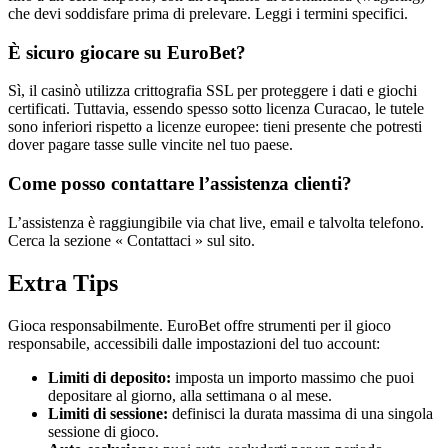
che devi soddisfare prima di prelevare. Leggi i termini specifici.
È sicuro giocare su EuroBet?
Sì, il casinò utilizza crittografia SSL per proteggere i dati e giochi
certificati. Tuttavia, essendo spesso sotto licenza Curacao, le tutele
sono inferiori rispetto a licenze europee: tieni presente che potresti
dover pagare tasse sulle vincite nel tuo paese.
Come posso contattare l’assistenza clienti?
L’assistenza è raggiungibile via chat live, email e talvolta telefono.
Cerca la sezione « Contattaci » sul sito.
Extra Tips
Gioca responsabilmente. EuroBet offre strumenti per il gioco
responsabile, accessibili dalle impostazioni del tuo account:
Limiti di deposito:
imposta un importo massimo che puoi
depositare al giorno, alla settimana o al mese.
Limiti di sessione:
definisci la durata massima di una singola
sessione di gioco.