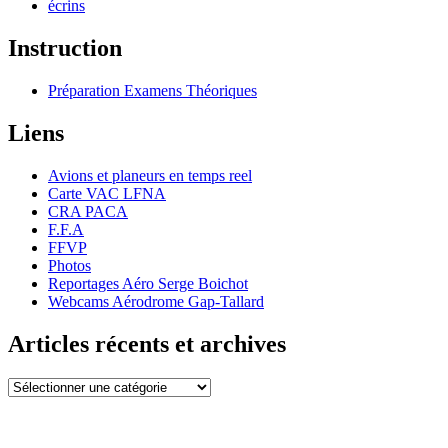
écrins
Instruction
Préparation Examens Théoriques
Liens
Avions et planeurs en temps reel
Carte VAC LFNA
CRA PACA
F.F.A
FFVP
Photos
Reportages Aéro Serge Boichot
Webcams Aérodrome Gap-Tallard
Articles récents et archives
Articles
récents
et
archives