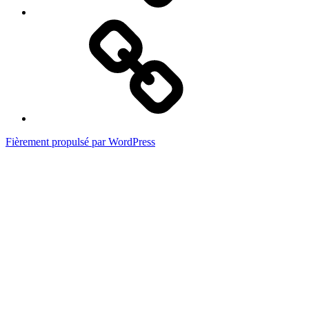
Accès
membres
Fièrement propulsé par WordPress