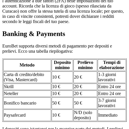
l’autenticazione a due fattori (2FA) nelle impostazioni del tuo
account. Ricorda che la licenza di gioco (spesso rilasciata da
Curacao) non offre la stessa tutela di una licenza locale; per questo,
in caso di vincite consistenti, potresti dover dichiarare i redditi
secondo le leggi fiscali del tuo paese.
Banking & Payments
EuroBet supporta diversi metodi di pagamento per depositi e
prelievi. Ecco una tabella riepilogativa:
Deposito
Prelievo
Tempi di
Metodo
minimo
minimo
elaborazione
Carta di credito/debito
1-3 giorni
10 €
20 €
(Visa, Mastercard)
lavorativi
Skrill
10 €
20 €
Entro 24 ore
Neteller
10 €
20 €
Entro 24 ore
3-7 giorni
Bonifico bancario
50 €
50 €
lavorativi
N/D (solo
Paysafecard
10 €
Immediato
deposito)
I depositi sono istantanei per la maggior parte dei metodi. I prelievi