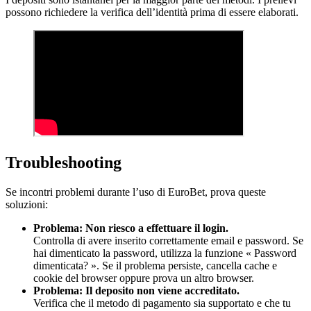
possono richiedere la verifica dell’identità prima di essere elaborati.
Troubleshooting
Se incontri problemi durante l’uso di EuroBet, prova queste
soluzioni:
Problema: Non riesco a effettuare il login.
Controlla di avere inserito correttamente email e password. Se
hai dimenticato la password, utilizza la funzione « Password
dimenticata? ». Se il problema persiste, cancella cache e
cookie del browser oppure prova un altro browser.
Problema: Il deposito non viene accreditato.
Verifica che il metodo di pagamento sia supportato e che tu