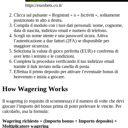
https://eurobets.co.it/
Clicca sul pulsante « Registrati » o « Iscriviti », solitamente
posizionato in alto a destra.
Compila il modulo con i tuoi dati personali: nome, cognome,
data di nascita, indirizzo email e numero di telefono.
Scegli un nome utente e una password sicura. Attiva
l’autenticazione a due fattori (2FA) se disponibile per
maggiore sicurezza.
Seleziona la valuta di gioco preferita (EUR) e conferma di
aver letto i termini e le condizioni.
Completa la procedura verificando il tuo indirizzo email
tramite il link inviato nella casella di posta.
Effettua il primo deposito per attivare l’eventuale bonus di
benvenuto e inizia a giocare.
How Wagering Works
Il wagering (o requisito di scommessa) è il numero di volte che devi
giocare l’importo del bonus prima di poter prelevare le vincite. Per
calcolarlo, usa la formula:
Wagering richiesto = (Importo bonus + Importo deposito) ×
Moltiplicatore wagering