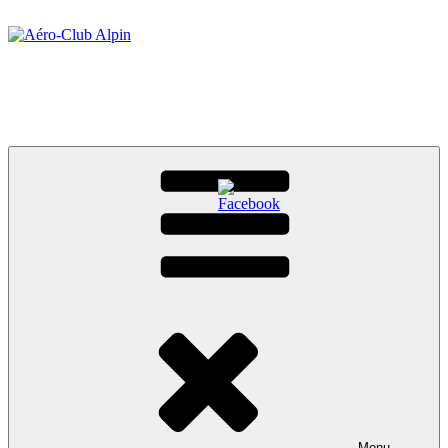
Aller
au
contenu
Aéro-Club Alpin
principal
ÉCOLE DE PILOTAGE & VOLS DECOUVERTE – Aérodrome
de Gap Tallard – Hautes-Alpes
Menu