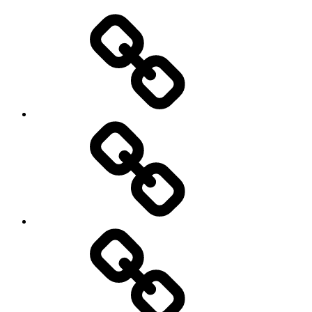
archives
Bienvenue
!
BIA,
vol
Avion,
vol
Planeur
?
Aérodrome