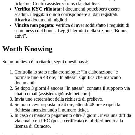
ticket nel Centro assistenza o usa la chat live.
Verifica KYC rifiutata:
i documenti potrebbero essere
scaduti, illeggibili o non corrispondere ai dati registrati.
Ricarica documenti migliori.
Vincita non pagata:
verifica di aver soddisfatto i requisiti di
scommessa del bonus. Leggi i termini nella sezione “Bonus
attivi”.
Worth Knowing
Se un prelievo è in ritardo, segui questi passi:
Controlla lo stato nella cronologia: “In elaborazione” è
normale fino a 48 ore; “In attesa” significa che mancano
documenti.
Se dopo 3 giorni è ancora “In attesa”, contatta il supporto via
chat o email (assistenza@mslotbet.com).
Invia uno screenshot della richiesta di prelievo.
Se non ricevi risposta in 24 ore, attendi 48 ore e ripeti la
richiesta menzionando il numero ticket.
In caso di mancato pagamento oltre 7 giorni, invia una diffida
via email con PEC (posta certificata) e fai riferimento alla
licenza di Curacao.