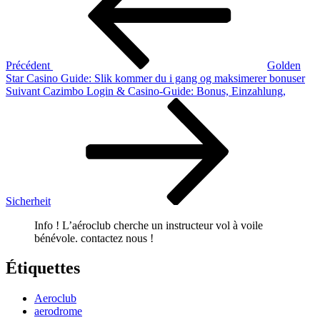
l’article
Précédent
Golden
Star Casino Guide: Slik kommer du i gang og maksimerer bonuser
Article
Suivant
Cazimbo Login & Casino-Guide: Bonus, Einzahlung,
suivant
Sicherheit
Info ! L’aéroclub cherche un instructeur vol à voile
bénévole. contactez nous !
Étiquettes
Aeroclub
aerodrome