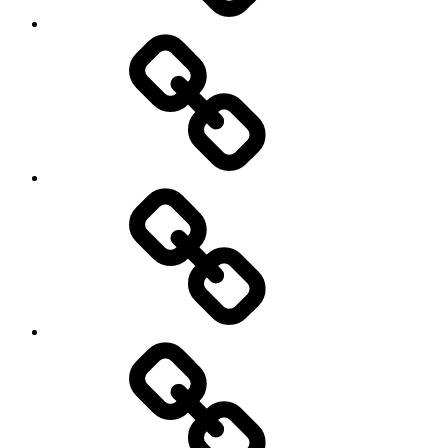
Tarifs
Contact
Actualités