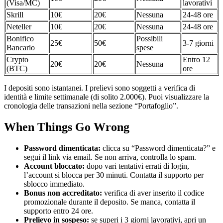
(Visa/MC)
lavorativi
Skrill
10€
20€
Nessuna
24-48 ore
Neteller
10€
20€
Nessuna
24-48 ore
Bonifico
Possibili
25€
50€
3-7 giorni
Bancario
spese
Crypto
Entro 12
20€
20€
Nessuna
(BTC)
ore
I depositi sono istantanei. I prelievi sono soggetti a verifica di
identità e limite settimanale (di solito 2.000€). Puoi visualizzare la
cronologia delle transazioni nella sezione “Portafoglio”.
When Things Go Wrong
Password dimenticata:
clicca su “Password dimenticata?” e
segui il link via email. Se non arriva, controlla lo spam.
Account bloccato:
dopo vari tentativi errati di login,
l’account si blocca per 30 minuti. Contatta il supporto per
sblocco immediato.
Bonus non accreditato:
verifica di aver inserito il codice
promozionale durante il deposito. Se manca, contatta il
supporto entro 24 ore.
Prelievo in sospeso:
se superi i 3 giorni lavorativi, apri un