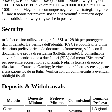
≥ 98% (es. Blood Suckers 98%) e contribuzione al wagering del
100%. Con RTP 98%: Valore = 100€ – (8.000€ × 0,02) = 100€ –
160€ = -60€. Meglio, ma comunque negativo. La strategia migliore
è usare il bonus per provare slot ad alta volatilità e fermarsi dopo
aver soddisfatto il wagering se si è in positivo.
Security
mslotbet casino utilizza crittografia SSL a 128 bit per proteggere i
dati in transito. La verifica dell’identità (KYC) è obbligatoria prima
del primo prelievo: richiede documento fronte/retro, selfie con il
documento e prova di residenza (bolletta recente). È consigliabile
attivare l’autenticazione a due fattori (2FA) dal menu “Sicurezza”
per prevenire accessi non autorizzati.
Nota:
la licenza di gioco è
rilasciata da Curacao eGaming; le vincite potrebbero essere soggette
a tassazione locale in Italia. Verifica con un commercialista eventuali
obblighi fiscali.
Deposits & Withdrawals
Deposito
Prelievo
Tempi di
Metodo
Commissioni
Minimo
Minimo
Prelievo
Carte
1-3 giorni
10€
20€
Nessuna