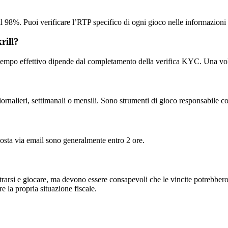
l 98%. Puoi verificare l’RTP specifico di ogni gioco nelle informazioni 
rill?
l tempo effettivo dipende dal completamento della verifica KYC. Una vol
iornalieri, settimanali o mensili. Sono strumenti di gioco responsabile cons
sposta via email sono generalmente entro 2 ore.
trarsi e giocare, ma devono essere consapevoli che le vincite potrebbero
e la propria situazione fiscale.