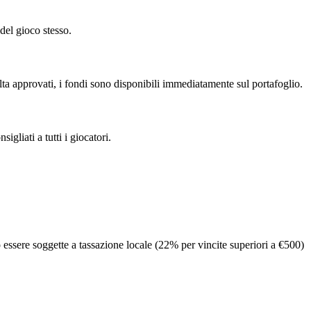
del gioco stesso.
ta approvati, i fondi sono disponibili immediatamente sul portafoglio.
igliati a tutti i giocatori.
 essere soggette a tassazione locale (22% per vincite superiori a €500)