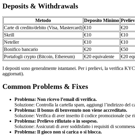
Deposits & Withdrawals
Metodo
Deposito Minimo
Prelie
Carte di credito/debito (Visa, Mastercard)
€10
€20
Skrill
€10
€10
Neteller
€10
€10
Bonifico bancario
€20
€50
Portafogli crypto (Bitcoin, Ethereum)
€20 equivalente
€20 equ
I depositi sono generalmente istantanei. Per i prelievi, la verifica KYC
aggiornati).
Common Problems & Fixes
Problema: Non ricevo l’email di verifica.
Soluzione: Controlla la cartella spam, aggiungi l’indirizzo del ca
Problema: Il bonus di benvenuto non viene accreditato.
Soluzione: Verifica di aver inserito il codice promozionale (se r
Problema: Prelievo rifiutato o in sospeso.
Soluzione: Assicurati di aver soddisfatto i requisiti di scommessa
Problema: Il gioco non si carica o si blocca.