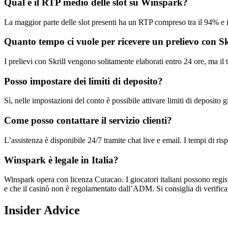
Qual è il RTP medio delle slot su Winspark?
La maggior parte delle slot presenti ha un RTP compreso tra il 94% e i
Quanto tempo ci vuole per ricevere un prelievo con Sk
I prelievi con Skrill vengono solitamente elaborati entro 24 ore, ma i
Posso impostare dei limiti di deposito?
Sì, nelle impostazioni del conto è possibile attivare limiti di deposito g
Come posso contattare il servizio clienti?
L’assistenza è disponibile 24/7 tramite chat live e email. I tempi di ri
Winspark è legale in Italia?
Winspark opera con licenza Curacao. I giocatori italiani possono regis
e che il casinò non è regolamentato dall’ADM. Si consiglia di verificar
Insider Advice