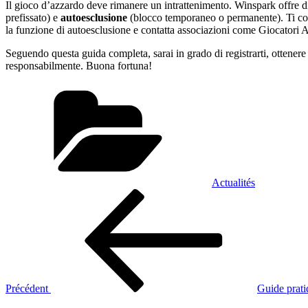
Il gioco d’azzardo deve rimanere un intrattenimento. Winspark offre di
prefissato) e
autoesclusione
(blocco temporaneo o permanente). Ti consig
la funzione di autoesclusione e contatta associazioni come Giocatori
Seguendo questa guida completa, sarai in grado di registrarti, ottenere
responsabilmente. Buona fortuna!
Catégories
Actualités
Navigation
Article
précédent
de
l’article
Précédent
Guide prati
Article