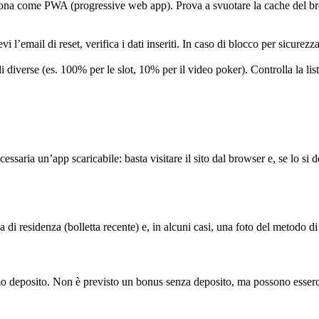
na come PWA (progressive web app). Prova a svuotare la cache del brows
’email di reset, verifica i dati inseriti. In caso di blocco per sicurezza
 diverse (es. 100% per le slot, 10% per il video poker). Controlla la lis
ecessaria un’app scaricabile: basta visitare il sito dal browser e, se l
a di residenza (bolletta recente) e, in alcuni casi, una foto del metodo di
mo deposito. Non è previsto un bonus senza deposito, ma possono esserci