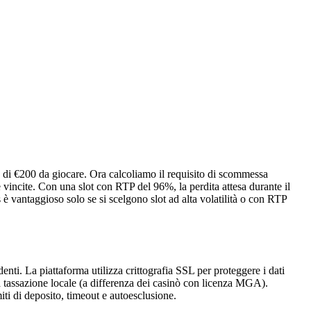
e di €200 da giocare. Ora calcoliamo il requisito di scommessa
incite. Con una slot con RTP del 96%, la perdita attesa durante il
è vantaggioso solo se si scelgono slot ad alta volatilità o con RTP
nti. La piattaforma utilizza crittografia SSL per proteggere i dati
a tassazione locale (a differenza dei casinò con licenza MGA).
ti di deposito, timeout e autoesclusione.