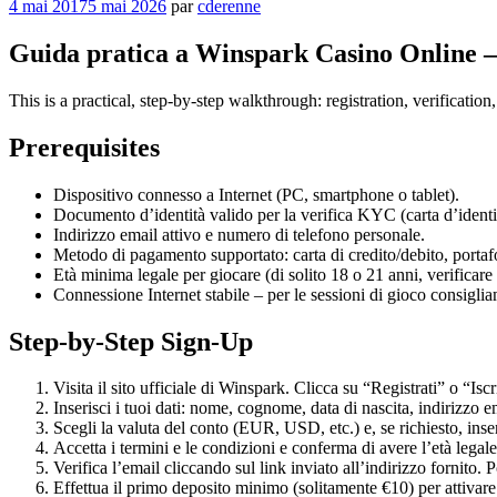
Publié
4 mai 2017
5 mai 2026
par
cderenne
le
Guida pratica a Winspark Casino Online – 
This is a practical, step-by-step walkthrough: registration, verificati
Prerequisites
Dispositivo connesso a Internet (PC, smartphone o tablet).
Documento d’identità valido per la verifica KYC (carta d’identit
Indirizzo email attivo e numero di telefono personale.
Metodo di pagamento supportato: carta di credito/debito, portafo
Età minima legale per giocare (di solito 18 o 21 anni, verificare 
Connessione Internet stabile – per le sessioni di gioco consig
Step-by-Step Sign-Up
Visita il sito ufficiale di Winspark. Clicca su “Registrati” o “Iscri
Inserisci i tuoi dati: nome, cognome, data di nascita, indirizzo 
Scegli la valuta del conto (EUR, USD, etc.) e, se richiesto, ins
Accetta i termini e le condizioni e conferma di avere l’età legale
Verifica l’email cliccando sul link inviato all’indirizzo fornito.
Effettua il primo deposito minimo (solitamente €10) per attivare