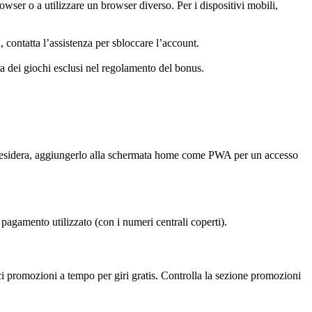
er o a utilizzare un browser diverso. Per i dispositivi mobili,
, contatta l’assistenza per sbloccare l’account.
ta dei giochi esclusi nel regolamento del bonus.
o si desidera, aggiungerlo alla schermata home come PWA per un accesso
 pagamento utilizzato (con i numeri centrali coperti).
 promozioni a tempo per giri gratis. Controlla la sezione promozioni