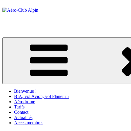
Aller
au
contenu
Aéro-Club Alpin
principal
ÉCOLE DE PILOTAGE & VOLS DECOUVERTE – Aérodrome de Gap
Bienvenue !
BIA, vol Avion, vol Planeur ?
Aérodrome
Tarifs
Contact
Actualités
Accès membres