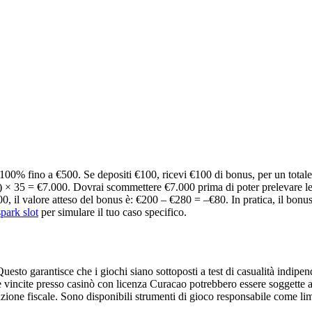
 100% fino a €500. Se depositi €100, ricevi €100 di bonus, per un total
 × 35 = €7.000. Dovrai scommettere €7.000 prima di poter prelevare le v
 il valore atteso del bonus è: €200 – €280 = –€80. In pratica, il bonus 
park slot
per simulare il tuo caso specifico.
to garantisce che i giochi siano sottoposti a test di casualità indipende
le vincite presso casinò con licenza Curacao potrebbero essere soggette 
zione fiscale. Sono disponibili strumenti di gioco responsabile come limi