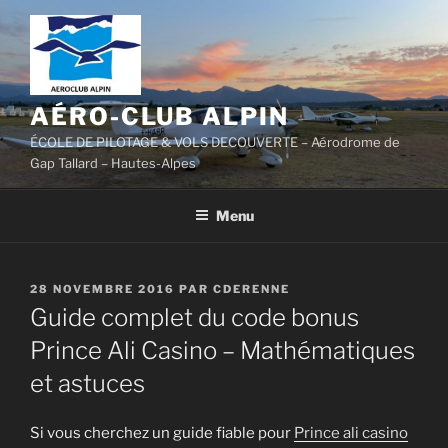
Aller
au
contenu
principal
AÉRO-CLUB ALPIN
ÉCOLE DE PILOTAGE & VOLS DECOUVERTE – Aérodrome de
Gap Tallard – Hautes-Alpes
Menu
PUBLIÉ
28 NOVEMBRE 2016
PAR
CDERENNE
LE
Guide complet du code bonus
Prince Ali Casino – Mathématiques
et astuces
Si vous cherchez un guide fiable pour
Prince ali casino