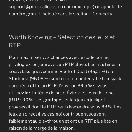
support@princealiccasino.com (exemple) ou appeler le
numéro gratuit indiqué dans la section « Contact ».
Worth Knowing – Sélection des jeux et
RTP
Pour maximiser vos chances avec le code bonus,
privilégiez les jeux avec un RTP élevé. Les machines à
sous classiques comme Book of Dead (96,21 %) ou
Starburst (96,09 %) sont recommandées. Le blackjack
européen offre un RTP d’environ 99,5 % si vous
utilisez la stratégie de base. Évitez les jeux de keno
(RTP ~90 %), les grattages et les jeux à jackpot
progressif dont le RTP peut descendre sous 88 %. Les
jeux en direct (live casino) contribuent souvent
faiblement au playthrough et ont un RTP plus bas en
raison de la marge de la maison.