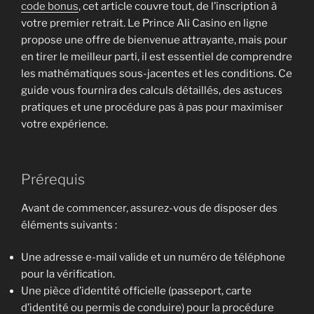
code bonus
, cet article couvre tout, de l’inscription à
votre premier retrait. Le Prince Ali Casino en ligne
propose une offre de bienvenue attrayante, mais pour
en tirer le meilleur parti, il est essentiel de comprendre
les mathématiques sous-jacentes et les conditions. Ce
guide vous fournira des calculs détaillés, des astuces
pratiques et une procédure pas à pas pour maximiser
votre expérience.
Prérequis
Avant de commencer, assurez-vous de disposer des
éléments suivants :
Une adresse e-mail valide et un numéro de téléphone
pour la vérification.
Une pièce d’identité officielle (passeport, carte
d’identité ou permis de conduire) pour la procédure