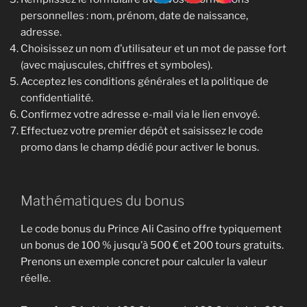
personnelles : nom, prénom, date de naissance,
adresse.
Choisissez un nom d’utilisateur et un mot de passe fort
(avec majuscules, chiffres et symboles).
Acceptez les conditions générales et la politique de
confidentialité.
Confirmez votre adresse e-mail via le lien envoyé.
Effectuez votre premier dépôt et saisissez le code
promo dans le champ dédié pour activer le bonus.
Mathématiques du bonus
Le code bonus du Prince Ali Casino offre typiquement
un bonus de 100 % jusqu’à 500 € et 200 tours gratuits.
Prenons un exemple concret pour calculer la valeur
réelle.