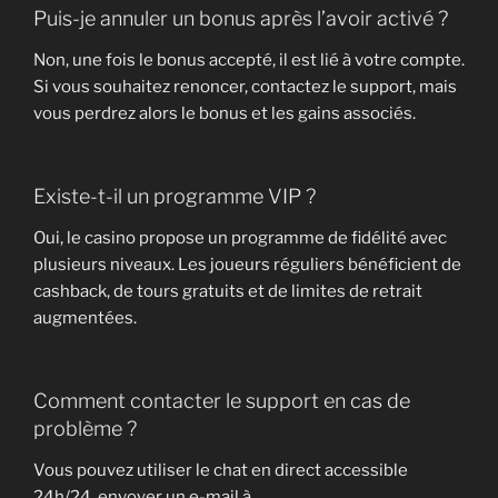
Puis-je annuler un bonus après l’avoir activé ?
Non, une fois le bonus accepté, il est lié à votre compte.
Si vous souhaitez renoncer, contactez le support, mais
vous perdrez alors le bonus et les gains associés.
Existe-t-il un programme VIP ?
Oui, le casino propose un programme de fidélité avec
plusieurs niveaux. Les joueurs réguliers bénéficient de
cashback, de tours gratuits et de limites de retrait
augmentées.
Comment contacter le support en cas de
problème ?
Vous pouvez utiliser le chat en direct accessible
24h/24, envoyer un e-mail à