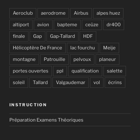
Aeroclub
aerodrome
Airbus
alpes huez
altiport
avion
bapteme
ceüze
dr400
finale
Gap
Gap-Tallard
HDF
Hélicoptère De France
lac fourchu
Meije
montagne
Patrouille
pelvoux
planeur
portes ouvertes
ppl
qualification
salette
soleil
Tallard
Valgaudemar
vol
écrins
INSTRUCTION
Préparation Examens Théoriques