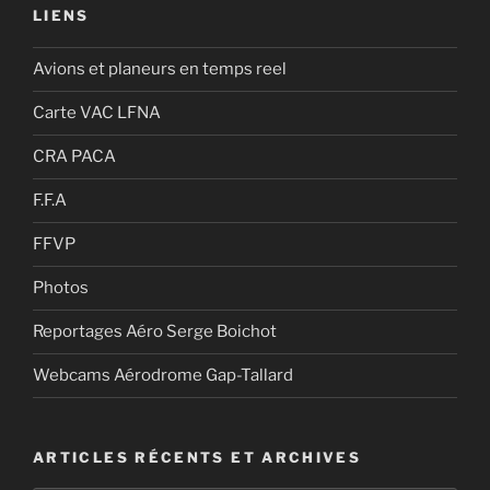
LIENS
Avions et planeurs en temps reel
Carte VAC LFNA
CRA PACA
F.F.A
FFVP
Photos
Reportages Aéro Serge Boichot
Webcams Aérodrome Gap-Tallard
ARTICLES RÉCENTS ET ARCHIVES