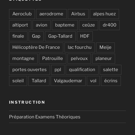
Aeroclub
aerodrome
Airbus
alpes huez
altiport
avion
bapteme
ceüze
dr400
finale
Gap
Gap-Tallard
HDF
Hélicoptère De France
lac fourchu
Meije
montagne
Patrouille
pelvoux
planeur
portes ouvertes
ppl
qualification
salette
soleil
Tallard
Valgaudemar
vol
écrins
INSTRUCTION
Préparation Examens Théoriques