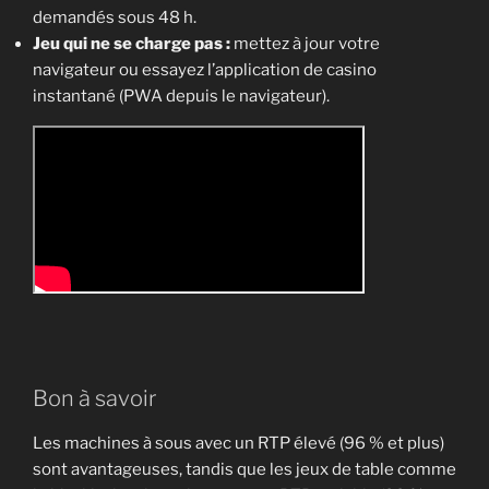
demandés sous 48 h.
Jeu qui ne se charge pas :
mettez à jour votre
navigateur ou essayez l’application de casino
instantané (PWA depuis le navigateur).
Bon à savoir
Les machines à sous avec un RTP élevé (96 % et plus)
sont avantageuses, tandis que les jeux de table comme