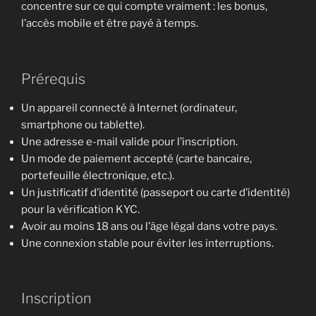
concentre sur ce qui compte vraiment : les bonus,
l’accès mobile et être payé à temps.
Prérequis
Un appareil connecté à Internet (ordinateur,
smartphone ou tablette).
Une adresse e-mail valide pour l’inscription.
Un mode de paiement accepté (carte bancaire,
portefeuille électronique, etc.).
Un justificatif d’identité (passeport ou carte d’identité)
pour la vérification KYC.
Avoir au moins 18 ans ou l’âge légal dans votre pays.
Une connexion stable pour éviter les interruptions.
Inscription