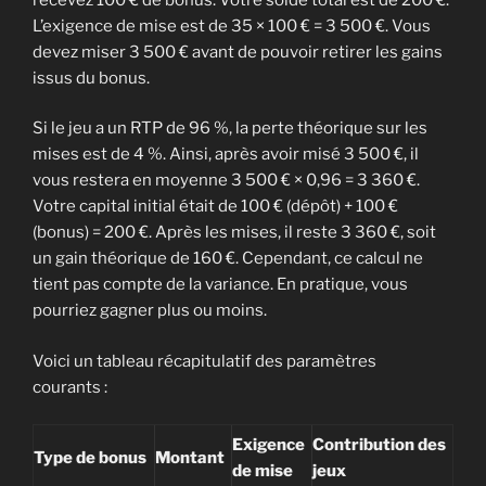
L’exigence de mise est de 35 × 100 € = 3 500 €. Vous
devez miser 3 500 € avant de pouvoir retirer les gains
issus du bonus.
Si le jeu a un RTP de 96 %, la perte théorique sur les
mises est de 4 %. Ainsi, après avoir misé 3 500 €, il
vous restera en moyenne 3 500 € × 0,96 = 3 360 €.
Votre capital initial était de 100 € (dépôt) + 100 €
(bonus) = 200 €. Après les mises, il reste 3 360 €, soit
un gain théorique de 160 €. Cependant, ce calcul ne
tient pas compte de la variance. En pratique, vous
pourriez gagner plus ou moins.
Voici un tableau récapitulatif des paramètres
courants :
Exigence
Contribution des
Type de bonus
Montant
de mise
jeux