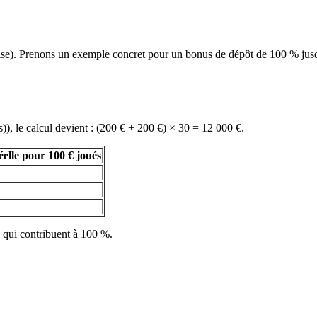
ise). Prenons un exemple concret pour un bonus de dépôt de 100 % jus
), le calcul devient : (200 € + 200 €) × 30 = 12 000 €.
elle pour 100 € joués
 qui contribuent à 100 %.