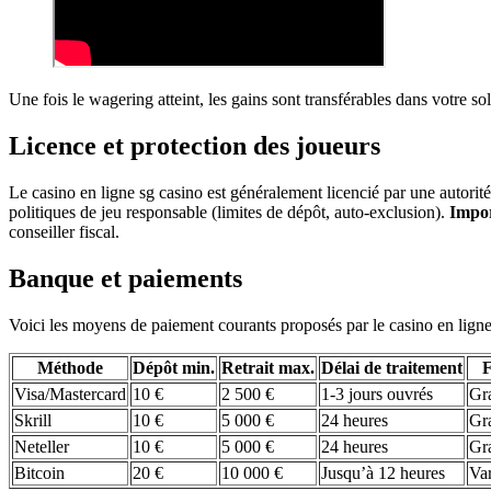
Une fois le wagering atteint, les gains sont transférables dans votre sol
Licence et protection des joueurs
Le casino en ligne sg casino est généralement licencié par une autorit
politiques de jeu responsable (limites de dépôt, auto-exclusion).
Impor
conseiller fiscal.
Banque et paiements
Voici les moyens de paiement courants proposés par le casino en ligne
Méthode
Dépôt min.
Retrait max.
Délai de traitement
F
Visa/Mastercard
10 €
2 500 €
1-3 jours ouvrés
Gra
Skrill
10 €
5 000 €
24 heures
Gra
Neteller
10 €
5 000 €
24 heures
Gra
Bitcoin
20 €
10 000 €
Jusqu’à 12 heures
Var