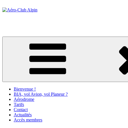
Aller
au
contenu
Aéro-Club Alpin
principal
ÉCOLE DE PILOTAGE & VOLS DECOUVERTE – Aérodrome de Gap
Bienvenue !
BIA, vol Avion, vol Planeur ?
Aérodrome
Tarifs
Contact
Actualités
Accès membres