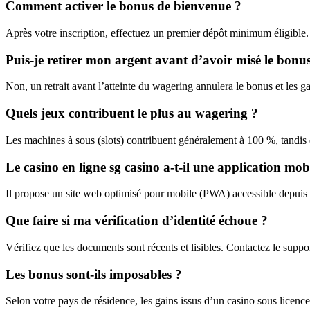
Comment activer le bonus de bienvenue ?
Après votre inscription, effectuez un premier dépôt minimum éligible.
Puis-je retirer mon argent avant d’avoir misé le bonu
Non, un retrait avant l’atteinte du wagering annulera le bonus et les ga
Quels jeux contribuent le plus au wagering ?
Les machines à sous (slots) contribuent généralement à 100 %, tandis
Le casino en ligne sg casino a-t-il une application mob
Il propose un site web optimisé pour mobile (PWA) accessible depuis 
Que faire si ma vérification d’identité échoue ?
Vérifiez que les documents sont récents et lisibles. Contactez le suppor
Les bonus sont-ils imposables ?
Selon votre pays de résidence, les gains issus d’un casino sous licenc