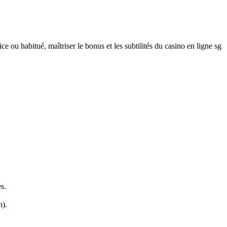
e ou habitué, maîtriser le bonus et les subtilités du casino en ligne sg
s.
h).