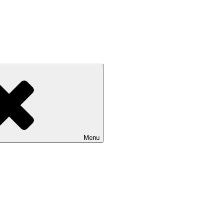
 Tallard – Hautes-Alpes
Menu