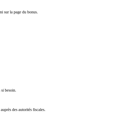
ni sur la page du bonus.
 si besoin.
uprès des autorités fiscales.