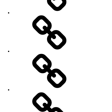
Tarifs
Contact
Actualités