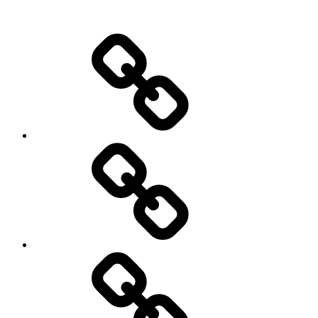
récents
et
archives
Bienvenue
!
BIA,
vol
Avion,
vol
Planeur
?
Aérodrome