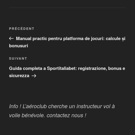
Navigation
Article
PRÉCÉDENT
de
précédent
Manual practic pentru platforma de jocuri: calcule și
l’article
bonusuri
Article
SUIVANT
suivant
Guida completa a Sportitaliabet: registrazione, bonus e
sicurezza
Info ! L’aéroclub cherche un instructeur vol à
voile bénévole. contactez nous !