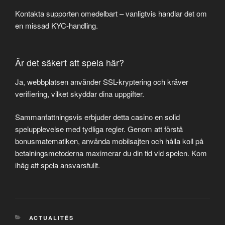
Kontakta supporten omedelbart – vanligtvis handlar det om
en missad KYC-handling.
Är det säkert att spela här?
Ja, webbplatsen använder SSL-kryptering och kräver
verifiering, vilket skyddar dina uppgifter.
Sammanfattningsvis erbjuder detta casino en solid
spelupplevelse med tydliga regler. Genom att förstå
bonusmatematiken, använda mobilsajten och hålla koll på
betalningsmetoderna maximerar du din tid vid spelen. Kom
ihåg att spela ansvarsfullt.
CATÉGORIES
ACTUALITÉS