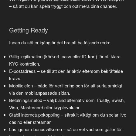
– så att du kan spela tryggt och optimera dina chanser.
Getting Ready
Innan du sätter igång är det bra att ha följande redo:
Giltig legitimation (körkort, pass eller ID-kort) för att klara
KYC-kontrollen.
E-postadress – se till att den är aktiv eftersom bekräftelse
krävs.
Mobiltelefon – både för verifiering och för att surfa smidigt
via den mobilanpassade sidan.
Betalningsmetod – välj bland alternativ som Trustly, Swish,
Visa, Mastercard eller kryptovalutor.
Stabil internetuppkoppling – särskilt viktigt om du spelar live
casino eller streamar.
Läs igenom bonusvillkoren – så du vet vad som gäller för