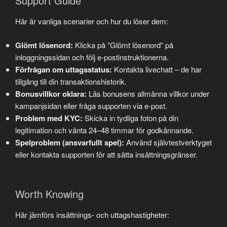
Support Guide
Här är vanliga scenarier och hur du löser dem:
Glömt lösenord:
Klicka på ”Glömt lösenord” på
inloggningssidan och följ e-postinstruktionerna.
Förfrågan om uttagsstatus:
Kontakta livechatt – de har
tillgång till din transaktionshistorik.
Bonusvillkor oklara:
Läs bonusens allmänna villkor under
kampanjsidan eller fråga supporten via e-post.
Problem med KYC:
Skicka in tydliga foton på din
legitimation och vänta 24–48 timmar för godkännande.
Spelproblem (ansvarfullt spel):
Använd självtestverktyget
eller kontakta supporten för att sätta insättningsgränser.
Worth Knowing
Här jämförs insättnings- och uttagshastigheter: