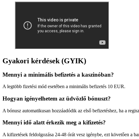
Gyakori kérdések (GYIK)
Mennyi a minimális befizetés a kaszinóban?
A legtöbb fizetési mód esetében a minimális befizetés 10 EUR.
Hogyan igényelhetem az üdvözlő bónuszt?
A bónusz automatikusan hozzáadódik az első befizetéshez, ha a regiszt
Mennyi idő alatt érkezik meg a kifizetés?
A kifizetések feldolgozása 24-48 órát vesz igénybe, ezt követően a ban