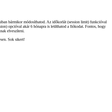
tásaiban bármikor módosíthatod. Az időkorlát (session limit) funkcióval
on) opcióval akár 6 hónapra is letilthatod a fiókodat. Fontos, hogy
ak elveszíteni.
esen. Sok sikert!