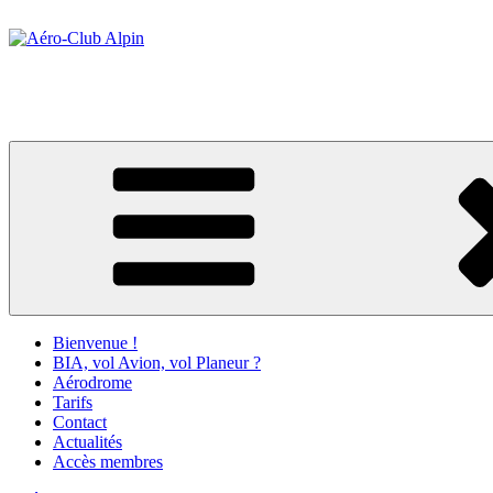
Aller
au
contenu
Aéro-Club Alpin
principal
ÉCOLE DE PILOTAGE & VOLS DECOUVERTE – Aérodrome de Gap
Bienvenue !
BIA, vol Avion, vol Planeur ?
Aérodrome
Tarifs
Contact
Actualités
Accès membres