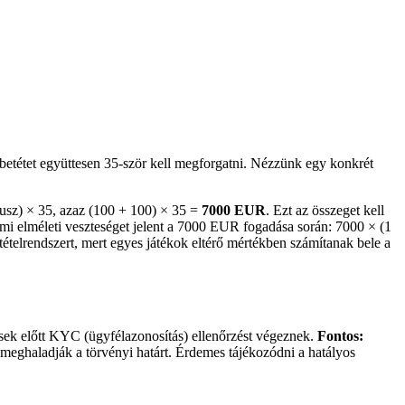
betétet együttesen 35-ször kell megforgatni. Nézzünk egy konkrét
usz) × 35, azaz (100 + 100) × 35 =
7000 EUR
. Ezt az összeget kell
mi elméleti veszteséget jelent a 7000 EUR fogadása során: 7000 × (1
tételrendszert, mert egyes játékok eltérő mértékben számítanak bele a
tések előtt KYC (ügyfélazonosítás) ellenőrzést végeznek.
Fontos:
meghaladják a törvényi határt. Érdemes tájékozódni a hatályos