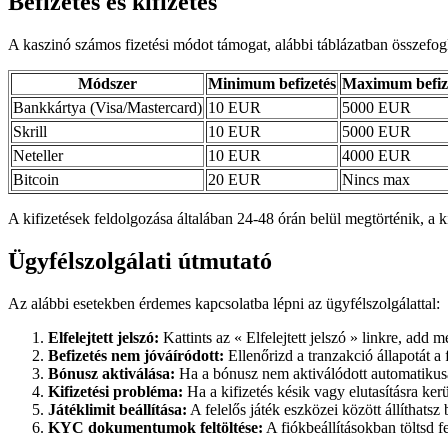
Befizetés és kifizetés
A kaszinó számos fizetési módot támogat, alábbi táblázatban összefog
Módszer
Minimum befizetés
Maximum befiz
Bankkártya (Visa/Mastercard)
10 EUR
5000 EUR
Skrill
10 EUR
5000 EUR
Neteller
10 EUR
4000 EUR
Bitcoin
20 EUR
Nincs max
A kifizetések feldolgozása általában 24-48 órán belül megtörténik, a 
Ügyfélszolgálati útmutató
Az alábbi esetekben érdemes kapcsolatba lépni az ügyfélszolgálattal:
Elfelejtett jelszó:
Kattints az « Elfelejtett jelszó » linkre, add m
Befizetés nem jóváíródott:
Ellenőrizd a tranzakció állapotát a 
Bónusz aktiválása:
Ha a bónusz nem aktiválódott automatikusan
Kifizetési probléma:
Ha a kifizetés késik vagy elutasításra kerü
Játéklimit beállítása:
A felelős játék eszközei között állíthatsz b
KYC dokumentumok feltöltése:
A fiókbeállításokban töltsd f