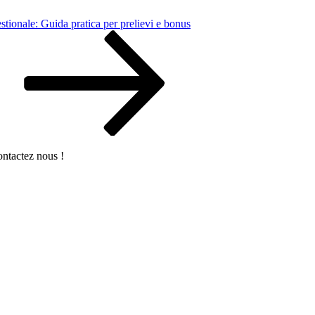
tionale: Guida pratica per prelievi e bonus
ontactez nous !