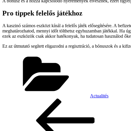
A bónusz és a hozzá kapcsolódó nyeremények elvesznek, ezért figyelj 
Pro tippek felelős játékhoz
A kaszinó számos eszközt kínál a felelős játék elősegítésére. A befizeté
meghatározhatod, mennyi időt tölthetsz egyhuzamban játékkal. Ha úgy 
ezek az eszközök csak akkor hatékonyak, ha tudatosan használod őke
Ez az útmutató segített eligazodni a regisztráció, a bónuszok és a kifize
Catégories
Actualités
Navigation
Article
précédent
de
l’article