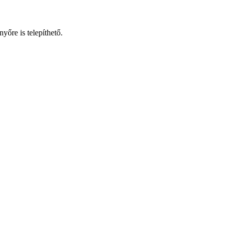
őre is telepíthető.