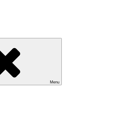
 Tallard – Hautes-Alpes
Menu