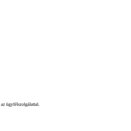
az ügyfélszolgálattal.