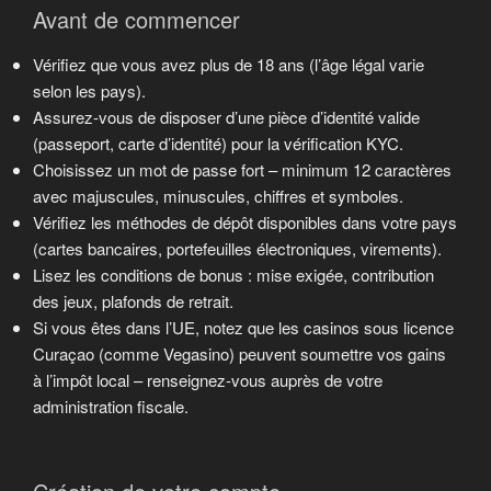
Avant de commencer
Vérifiez que vous avez plus de 18 ans (l’âge légal varie
selon les pays).
Assurez-vous de disposer d’une pièce d’identité valide
(passeport, carte d’identité) pour la vérification KYC.
Choisissez un mot de passe fort – minimum 12 caractères
avec majuscules, minuscules, chiffres et symboles.
Vérifiez les méthodes de dépôt disponibles dans votre pays
(cartes bancaires, portefeuilles électroniques, virements).
Lisez les conditions de bonus : mise exigée, contribution
des jeux, plafonds de retrait.
Si vous êtes dans l’UE, notez que les casinos sous licence
Curaçao (comme Vegasino) peuvent soumettre vos gains
à l’impôt local – renseignez-vous auprès de votre
administration fiscale.