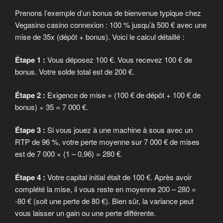
Prenons l’exemple d’un bonus de bienvenue typique chez
Vegasino casino connexion : 100 % jusqu’à 500 € avec une
mise de 35x (dépôt + bonus). Voici le calcul détaillé :
Étape 1 :
Vous déposez 100 €. Vous recevez 100 € de
bonus. Votre solde total est de 200 €.
Étape 2 :
Exigence de mise = (100 € de dépôt + 100 € de
bonus) × 35 = 7 000 €.
Étape 3 :
Si vous jouez à une machine à sous avec un
RTP de 96 %, votre perte moyenne sur 7 000 € de mises
est de 7 000 × (1 – 0,96) = 280 €.
Étape 4 :
Votre capital initial était de 100 €. Après avoir
complété la mise, il vous reste en moyenne 200 – 280 =
-80 € (soit une perte de 80 €). Bien sûr, la variance peut
vous laisser un gain ou une perte différente.