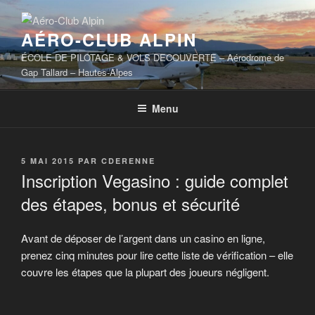
Aller
au
AÉRO-CLUB ALPIN
contenu
principal
ÉCOLE DE PILOTAGE & VOLS DECOUVERTE – Aérodrome de
Gap Tallard – Hautes-Alpes
Menu
PUBLIÉ
5 MAI 2015
PAR
CDERENNE
LE
Inscription Vegasino : guide complet
des étapes, bonus et sécurité
Avant de déposer de l’argent dans un casino en ligne,
prenez cinq minutes pour lire cette liste de vérification – elle
couvre les étapes que la plupart des joueurs négligent.