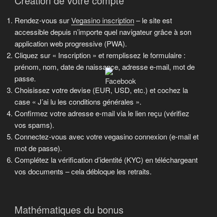
Création de votre compte
Rendez-vous sur
Vegasino inscription
– le site est
accessible depuis n’importe quel navigateur grâce à son
application web progressive (PWA).
Cliquez sur « Inscription » et remplissez le formulaire :
prénom, nom, date de naissance, adresse e-mail, mot de
passe.
Choisissez votre devise (EUR, USD, etc.) et cochez la
case « J’ai lu les conditions générales ».
Confirmez votre adresse e-mail via le lien reçu (vérifiez
vos spams).
Connectez-vous avec votre vegasino connexion (e-mail et
mot de passe).
Complétez la vérification d’identité (KYC) en téléchargeant
vos documents – cela débloque les retraits.
Mathématiques du bonus