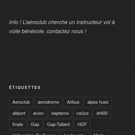
Info ! L’aéroclub cherche un instructeur vol à
voile bénévole. contactez nous !
ÉTIQUETTES
Aeroclub
aerodrome
Airbus
alpes huez
altiport
avion
bapteme
ceüze
dr400
finale
Gap
Gap-Tallard
HDF