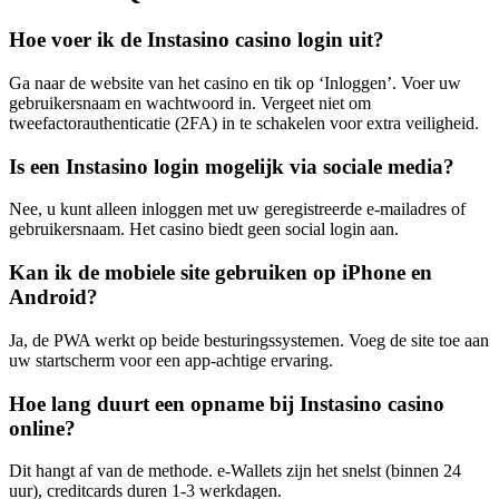
Hoe voer ik de Instasino casino login uit?
Ga naar de website van het casino en tik op ‘Inloggen’. Voer uw
gebruikersnaam en wachtwoord in. Vergeet niet om
tweefactorauthenticatie (2FA) in te schakelen voor extra veiligheid.
Is een Instasino login mogelijk via sociale media?
Nee, u kunt alleen inloggen met uw geregistreerde e-mailadres of
gebruikersnaam. Het casino biedt geen social login aan.
Kan ik de mobiele site gebruiken op iPhone en
Android?
Ja, de PWA werkt op beide besturingssystemen. Voeg de site toe aan
uw startscherm voor een app-achtige ervaring.
Hoe lang duurt een opname bij Instasino casino
online?
Dit hangt af van de methode. e-Wallets zijn het snelst (binnen 24
uur), creditcards duren 1-3 werkdagen.