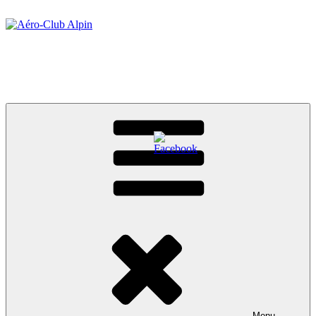
Aller
au
contenu
Aéro-Club Alpin
principal
ÉCOLE DE PILOTAGE & VOLS DECOUVERTE – Aérodrome
de Gap Tallard – Hautes-Alpes
Menu