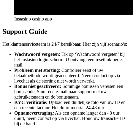
Instasino casino app
Support Guide
Het klantenserviceteam is 24/7 bereikbaar. Hier zijn vijf scenario’s:
Wachtwoord vergeten:
Tik op ‘Wachtwoord vergeten’ bij
het Instasino login-scherm. U ontvangt een resetlink per e-
mail.
Probleem met storting:
Controleer eerst of uw
betaalmethode wordt geaccepteerd. Neem contact op via
livechat als de storting niet wordt verwerkt.
Bonus niet geactiveerd:
Sommige bonussen vereisen een
bonuscode. Stuur een e-mail naar support met uw
gebruikersnaam en de bonusnaam.
KYC-verificatie:
Upload een duidelijke foto van uw ID en
een recente factuur. Het duurt meestal 24-48 uur.
Opnamevertraging:
Als een opname langer dan 48 uur
duurt, neem contact op via livechat. Houd uw transactie-ID
bij de hand.