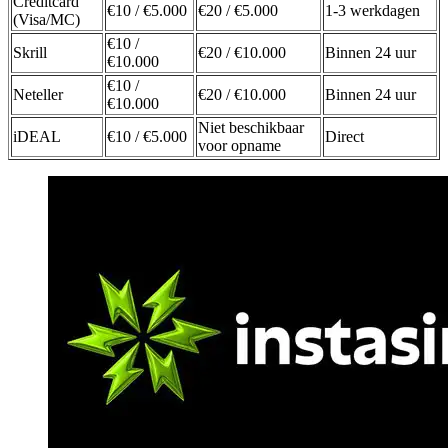
Creditcard
€10 / €5.000
€20 / €5.000
1-3 werkdagen
(Visa/MC)
€10 /
Skrill
€20 / €10.000
Binnen 24 uur
€10.000
€10 /
Neteller
€20 / €10.000
Binnen 24 uur
€10.000
Niet beschikbaar
iDEAL
€10 / €5.000
Direct
voor opname