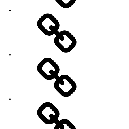
BIA,
vol
Avion,
vol
Planeur
?
Aérodrome
Tarifs