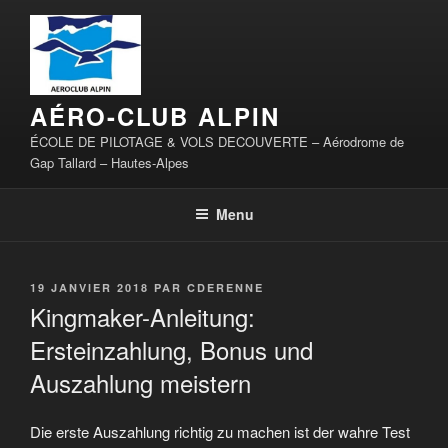
Aller
au
contenu
principal
AÉRO-CLUB ALPIN
ÉCOLE DE PILOTAGE & VOLS DECOUVERTE – Aérodrome de
Gap Tallard – Hautes-Alpes
Menu
PUBLIÉ
19 JANVIER 2018
PAR
CDERENNE
LE
Kingmaker-Anleitung:
Ersteinzahlung, Bonus und
Auszahlung meistern
Die erste Auszahlung richtig zu machen ist der wahre Test