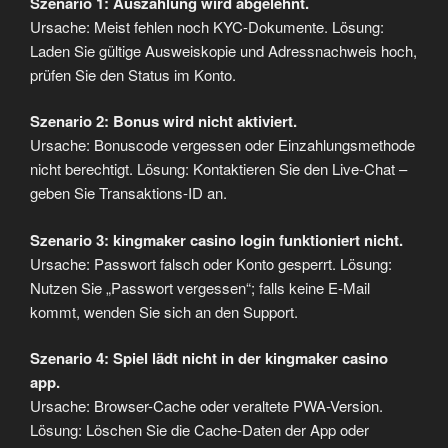
Szenario 1: Auszahlung wird abgelehnt.
Ursache: Meist fehlen noch KYC-Dokumente. Lösung:
Laden Sie gültige Ausweiskopie und Adressnachweis hoch,
prüfen Sie den Status im Konto.
Szenario 2: Bonus wird nicht aktiviert.
Ursache: Bonuscode vergessen oder Einzahlungsmethode
nicht berechtigt. Lösung: Kontaktieren Sie den Live-Chat –
geben Sie Transaktions-ID an.
Szenario 3: kingmaker casino login funktioniert nicht.
Ursache: Passwort falsch oder Konto gesperrt. Lösung:
Nutzen Sie „Passwort vergessen“; falls keine E-Mail
kommt, wenden Sie sich an den Support.
Szenario 4: Spiel lädt nicht in der kingmaker casino
app.
Ursache: Browser-Cache oder veraltete PWA-Version.
Lösung: Löschen Sie die Cache-Daten der App oder