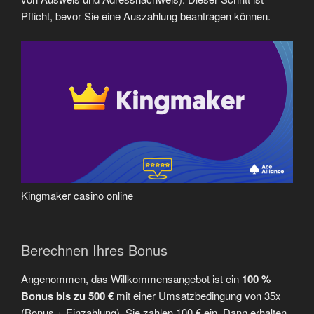
Pflicht, bevor Sie eine Auszahlung beantragen können.
Kingmaker casino online
Berechnen Ihres Bonus
Angenommen, das Willkommensangebot ist ein
100 %
Bonus bis zu 500 €
mit einer Umsatzbedingung von 35x
(Bonus + Einzahlung). Sie zahlen 100 € ein. Dann erhalten