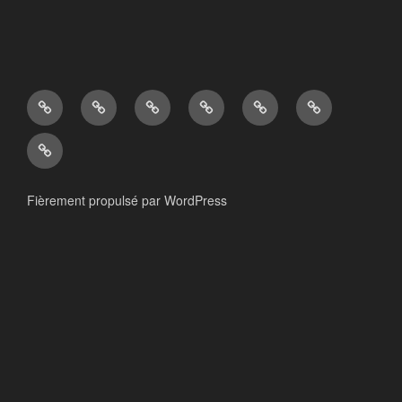
Bienvenue
BIA,
Aérodrome
Tarifs
Contact
Actualités
!
vol
Accès
Avion,
membres
vol
Planeur
Fièrement propulsé par WordPress
?