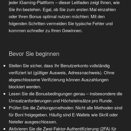
jeder iGaming-Plattform – dieser Leitfaden zeigt Ihnen, wie
Sie ihn bestehen. Egal, ob Sie zum ersten Mal einzahlen
oder Ihren Bonus optimal nutzen möchten: Mit den
folgenden Schritten vermeiden Sie typische Fehler und
kommen schneller zu Ihren Gewinnen.
Bevor Sie beginnen
Stellen Sie sicher, dass Ihr Benutzerkonto vollständig
verifiziert ist (gültiger Ausweis, Adressnachweis). Ohne
abgeschlossene Verifizierung können Auszahlungen
blockiert werden.
Lesen Sie die Bonusbedingungen genau – insbesondere die
Umsatzanforderungen und Höchsteinsätze pro Runde.
Prüfen Sie die Zahlungsmethoden: Nicht alle Methoden sind
für Boni freigegeben. Häufig sind E-Wallets wie Skrill oder
Neteller ausgeschlossen.
Aktivieren Sie die Zwei-Faktor-Authentifizierung (2FA) für