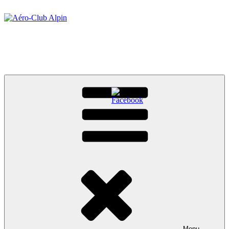
Aller
au
contenu
Aéro-Club Alpin
principal
ÉCOLE DE PILOTAGE & VOLS DECOUVERTE – Aérodrome
de Gap Tallard – Hautes-Alpes
Menu