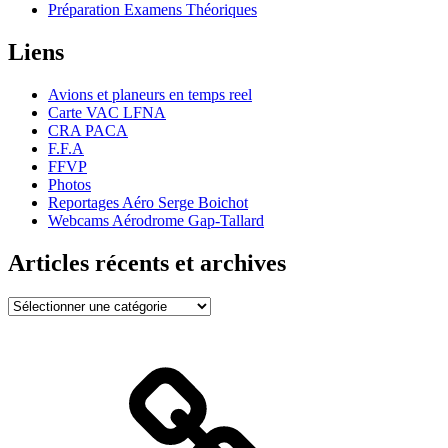
Préparation Examens Théoriques
Liens
Avions et planeurs en temps reel
Carte VAC LFNA
CRA PACA
F.F.A
FFVP
Photos
Reportages Aéro Serge Boichot
Webcams Aérodrome Gap-Tallard
Articles récents et archives
Articles
récents
et
archives
Bienvenue
!