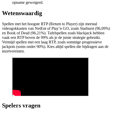
opname geweigerd.
Wetenswaardig
Spellen met het hoogste RTP (Return to Player) zijn meestal
videogokkasten van NetEnt of Play’n GO, zoals Starburst (96,09%)
en Book of Dead (96,21%). Tafelspellen zoals blackjack hebben
vaak een RTP boven de 99% als je de juiste strategie gebruikt.
Vermijd spellen met een laag RTP, zoals sommige progressieve
jackpots (soms onder 90%). Kies altijd spellen die bijdragen aan de
inzetvereisten.
Spelers vragen