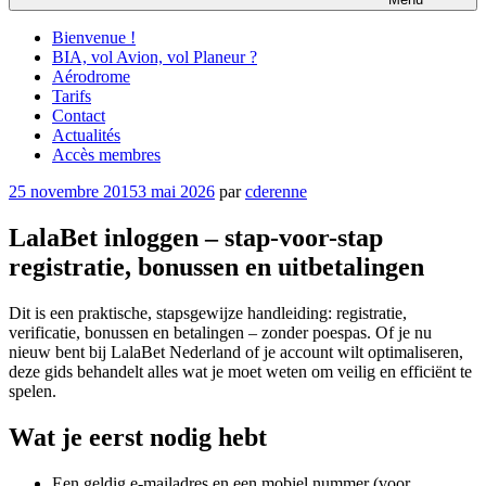
Bienvenue !
BIA, vol Avion, vol Planeur ?
Aérodrome
Tarifs
Contact
Actualités
Accès membres
Publié
25 novembre 2015
3 mai 2026
par
cderenne
le
LalaBet inloggen – stap-voor-stap
registratie, bonussen en uitbetalingen
Dit is een praktische, stapsgewijze handleiding: registratie,
verificatie, bonussen en betalingen – zonder poespas. Of je nu
nieuw bent bij LalaBet Nederland of je account wilt optimaliseren,
deze gids behandelt alles wat je moet weten om veilig en efficiënt te
spelen.
Wat je eerst nodig hebt
Een geldig e‑mailadres en een mobiel nummer (voor