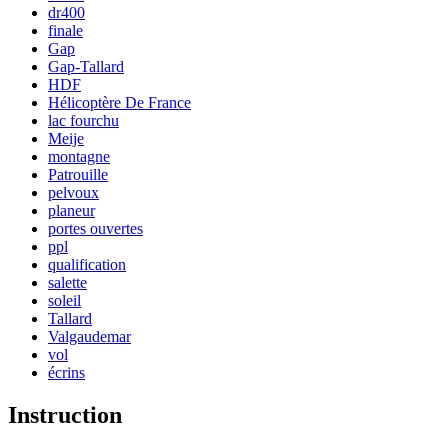
dr400
finale
Gap
Gap-Tallard
HDF
Hélicoptère De France
lac fourchu
Meije
montagne
Patrouille
pelvoux
planeur
portes ouvertes
ppl
qualification
salette
soleil
Tallard
Valgaudemar
vol
écrins
Instruction