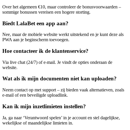
Over het algemeen €10, maar controleer de bonusvoorwaarden –
sommige bonussen vereisen een hogere storting.
Biedt LalaBet een app aan?
Nee, maar de mobiele website werkt uitstekend en je kunt deze als
PWA aan je beginscherm toevoegen.
Hoe contacteer ik de klantenservice?
Via live chat (24/7) of e‑mail. Je vindt de opties onderaan de
website.
Wat als ik mijn documenten niet kan uploaden?
Neem contact op met support – zij bieden vaak alternatieven, zoals
e‑mail of een beveiligde uploadlink.
Kan ik mijn inzetlimieten instellen?
Ja, ga naar ‘Verantwoord spelen’ in je account en stel dagelijkse,
wekelijkse of maandelijkse limieten in.