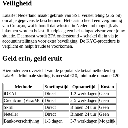
Veiligheid
LalaBet Nederland maakt gebruik van SSL‑versleuteling (256‑bit)
om al je gegevens te beschermen. Het casino heeft een vergunning
van Curaçao, wat inhoudt dat winsten in Nederland mogelijk als
inkomen worden belast. Raadpleeg een belastingadviseur voor jouw
situatie. Daarnaast wordt 2FA ondersteund – schakel dit in via je
accountinstellingen voor extra beveiliging. De KYC‑procedure is
verplicht en helpt fraude te voorkomen.
Geld erin, geld eruit
Hieronder een overzicht van de populairste betaalmethoden bij
LalaBet. Minimale storting is meestal €10, minimale opname €20.
Methode
Stortingstijd
Opnametijd
Kosten
iDEAL
Direct
1‑2 werkdagen
Geen
Creditcard (Visa/MC)
Direct
2‑5 werkdagen
Geen
Skrill
Direct
Binnen 24 uur
Geen
Neteller
Direct
Binnen 24 uur
Geen
Bankoverschrijving
1‑3 dagen
3‑7 werkdagen
Mogelijk