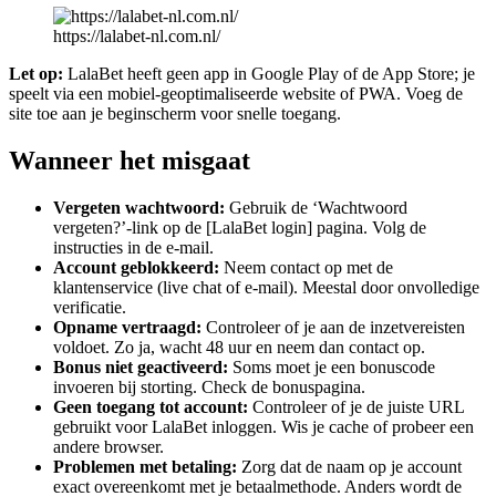
https://lalabet-nl.com.nl/
Let op:
LalaBet heeft geen app in Google Play of de App Store; je
speelt via een mobiel‑geoptimaliseerde website of PWA. Voeg de
site toe aan je beginscherm voor snelle toegang.
Wanneer het misgaat
Vergeten wachtwoord:
Gebruik de ‘Wachtwoord
vergeten?’‑link op de [LalaBet login] pagina. Volg de
instructies in de e‑mail.
Account geblokkeerd:
Neem contact op met de
klantenservice (live chat of e‑mail). Meestal door onvolledige
verificatie.
Opname vertraagd:
Controleer of je aan de inzetvereisten
voldoet. Zo ja, wacht 48 uur en neem dan contact op.
Bonus niet geactiveerd:
Soms moet je een bonuscode
invoeren bij storting. Check de bonuspagina.
Geen toegang tot account:
Controleer of je de juiste URL
gebruikt voor LalaBet inloggen. Wis je cache of probeer een
andere browser.
Problemen met betaling:
Zorg dat de naam op je account
exact overeenkomt met je betaalmethode. Anders wordt de