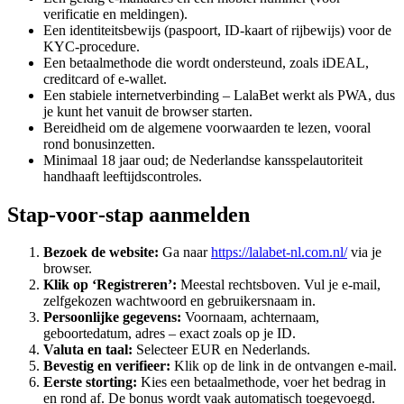
verificatie en meldingen).
Een identiteitsbewijs (paspoort, ID‑kaart of rijbewijs) voor de
KYC‑procedure.
Een betaalmethode die wordt ondersteund, zoals iDEAL,
creditcard of e‑wallet.
Een stabiele internetverbinding – LalaBet werkt als PWA, dus
je kunt het vanuit de browser starten.
Bereidheid om de algemene voorwaarden te lezen, vooral
rond bonusinzetten.
Minimaal 18 jaar oud; de Nederlandse kansspelautoriteit
handhaaft leeftijdscontroles.
Stap‑voor‑stap aanmelden
Bezoek de website:
Ga naar
https://lalabet-nl.com.nl/
via je
browser.
Klik op ‘Registreren’:
Meestal rechtsboven. Vul je e‑mail,
zelfgekozen wachtwoord en gebruikersnaam in.
Persoonlijke gegevens:
Voornaam, achternaam,
geboortedatum, adres – exact zoals op je ID.
Valuta en taal:
Selecteer EUR en Nederlands.
Bevestig en verifieer:
Klik op de link in de ontvangen e‑mail.
Eerste storting:
Kies een betaalmethode, voer het bedrag in
en rond af. De bonus wordt vaak automatisch toegevoegd.