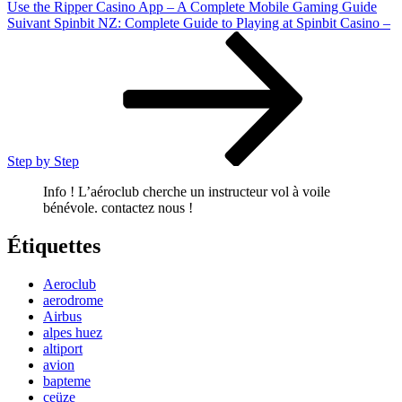
Use the Ripper Casino App – A Complete Mobile Gaming Guide
Article
Suivant
Spinbit NZ: Complete Guide to Playing at Spinbit Casino –
suivant
Step by Step
Info ! L’aéroclub cherche un instructeur vol à voile
bénévole. contactez nous !
Étiquettes
Aeroclub
aerodrome
Airbus
alpes huez
altiport
avion
bapteme
ceüze