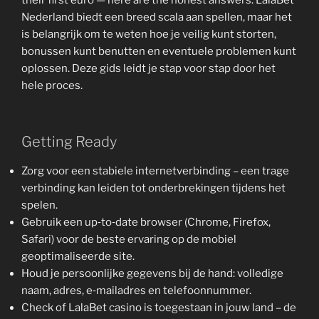
their first euro — here are the honest answers. LalaBet
Nederland biedt een breed scala aan spellen, maar het
is belangrijk om te weten hoe je veilig kunt storten,
bonussen kunt benutten en eventuele problemen kunt
oplossen. Deze gids leidt je stap voor stap door het
hele proces.
Getting Ready
Zorg voor een stabiele internetverbinding – een trage
verbinding kan leiden tot onderbrekingen tijdens het
spelen.
Gebruik een up‑to‑date browser (Chrome, Firefox,
Safari) voor de beste ervaring op de mobiel
geoptimaliseerde site.
Houd je persoonlijke gegevens bij de hand: volledige
naam, adres, e‑mailadres en telefoonnummer.
Check of LalaBet casino is toegestaan in jouw land – de