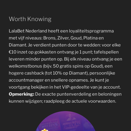
Worth Knowing
LalaBet Nederland heeft een loyaliteitsprogramma
met vijf niveaus: Brons, Zilver, Goud, Platina en
Diamant. Je verdient punten door te wedden: voor elke
€10 inzet op gokkasten ontvang je 1 punt; tafelspellen
leveren minder punten op. Bij elk niveau ontvang je een
welkomstbonus (bijv. 50 gratis spins op Goud), een
hogere cashback (tot 10% op Diamant), persoonlijke
accountmanager en snellere opnames. Je kunt je
voortgang bekijken in het VIP‑gedeelte van je account.
Opmerking:
De exacte puntenverdeling en beloningen
kunnen wijzigen; raadpleeg de actuele voorwaarden.