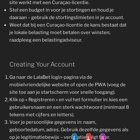
site werkt met een Curaçao‑licentie.
Stel een budget in voor je stortingen en houd je
daaraan – gebruik de stortingslimieten in je account.
Weet dat bij een Curaçao‑licentie de kans bestaat dat
je lokale belasting moet betalen over winsten;
raadpleeg een belastingadviseur.
Creating Your Account
Ga naar de LalaBet login‑pagina via de
mobielvriendelijke website of open de PWA (voeg de
site toe aan je startscherm voor snelle toegang).
Klik op « Registreren » en vul het formulier in: kies een
gebruikersnaam en een sterk wachtwoord (minimaal 8
tekens met cijfers en letters).
Voer je persoonlijke gegevens in: naam,
geboortedatum, adres. Gebruik dezelfde gegevens als
op je legitimatiebewijs – verificatie volgt later.