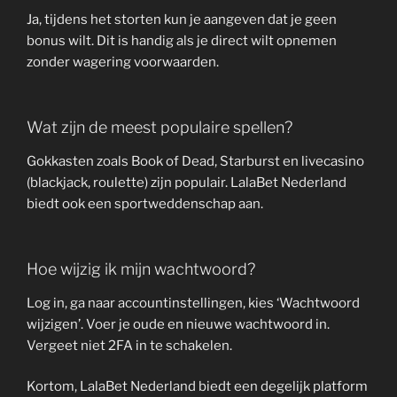
Ja, tijdens het storten kun je aangeven dat je geen
bonus wilt. Dit is handig als je direct wilt opnemen
zonder wagering voorwaarden.
Wat zijn de meest populaire spellen?
Gokkasten zoals Book of Dead, Starburst en livecasino
(blackjack, roulette) zijn populair. LalaBet Nederland
biedt ook een sportweddenschap aan.
Hoe wijzig ik mijn wachtwoord?
Log in, ga naar accountinstellingen, kies ‘Wachtwoord
wijzigen’. Voer je oude en nieuwe wachtwoord in.
Vergeet niet 2FA in te schakelen.
Kortom, LalaBet Nederland biedt een degelijk platform