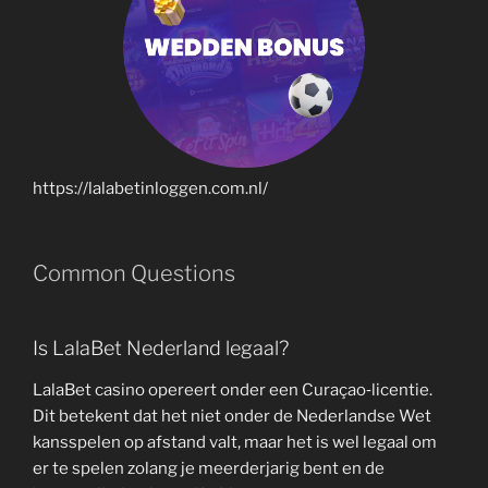
https://lalabetinloggen.com.nl/
Common Questions
Is LalaBet Nederland legaal?
LalaBet casino opereert onder een Curaçao‑licentie.
Dit betekent dat het niet onder de Nederlandse Wet
kansspelen op afstand valt, maar het is wel legaal om
er te spelen zolang je meerderjarig bent en de