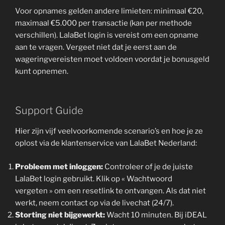
Voor opnames gelden andere limieten: minimaal €20,
maximaal €5.000 per transactie (kan per methode
verschillen). LalaBet login is vereist om een opname
aan te vragen. Vergeet niet dat je eerst aan de
wageringvereisten moet voldoen voordat je bonusgeld
kunt opnemen.
Support Guide
Hier zijn vijf veelvoorkomende scenario’s en hoe je ze
oplost via de klantenservice van LalaBet Nederland:
Probleem met inloggen:
Controleer of je de juiste
LalaBet login gebruikt. Klik op « Wachtwoord
vergeten » om een resetlink te ontvangen. Als dat niet
werkt, neem contact op via de livechat (24/7).
Storting niet bijgewerkt:
Wacht 10 minuten. Bij iDEAL