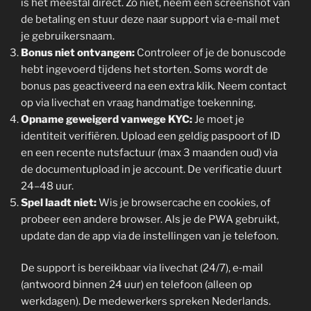
is het meestal direct. Zo niet, neem een screenshot van
de betaling en stuur deze naar support via e‑mail met
je gebruikersnaam.
Bonus niet ontvangen:
Controleer of je de bonuscode
hebt ingevoerd tijdens het storten. Soms wordt de
bonus pas geactiveerd na een extra klik. Neem contact
op via livechat en vraag handmatige toekenning.
Opname geweigerd vanwege KYC:
Je moet je
identiteit verifiëren. Upload een geldig paspoort of ID
en een recente nutsfactuur (max 3 maanden oud) via
de documentupload in je account. De verificatie duurt
24–48 uur.
Spel laadt niet:
Wis je browsercache en cookies, of
probeer een andere browser. Als je de PWA gebruikt,
update dan de app via de instellingen van je telefoon.
De support is bereikbaar via livechat (24/7), e‑mail
(antwoord binnen 24 uur) en telefoon (alleen op
werkdagen). De medewerkers spreken Nederlands.