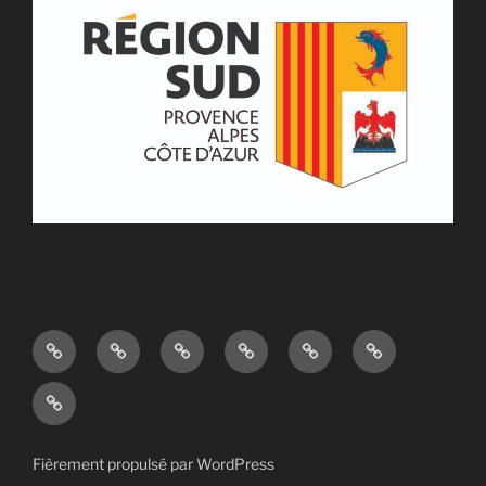
Bienvenue
BIA,
Aérodrome
Tarifs
Contact
Actualités
!
vol
Accès
Avion,
membres
vol
Planeur
Fièrement propulsé par WordPress
?