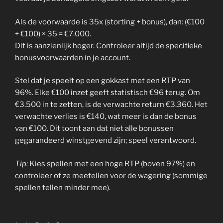
Als de voorwaarde is 35x (storting + bonus), dan: (€100
+ €100) × 35 = €7.000.
Dit is aanzienlijk hoger. Controleer altijd de specifieke
bonusvoorwaarden in je account.
Stel dat je speelt op een gokkast met een RTP van
96%. Elke €100 inzet geeft statistisch €96 terug. Om
€3.500 in te zetten, is de verwachte return €3.360. Het
verwachte verlies is €140, wat meer is dan de bonus
van €100. Dit toont aan dat niet alle bonussen
gegarandeerd winstgevend zijn; speel verantwoord.
Tip:
Kies spellen met een hoge RTP (boven 97%) en
controleer of ze meetellen voor de wagering (sommige
spellen tellen minder mee).