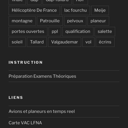
Hélicoptère De France
lac fourchu
Meije
montagne
Patrouille
pelvoux
planeur
portes ouvertes
ppl
qualification
salette
soleil
Tallard
Valgaudemar
vol
écrins
INSTRUCTION
Préparation Examens Théoriques
LIENS
Avions et planeurs en temps reel
Carte VAC LFNA