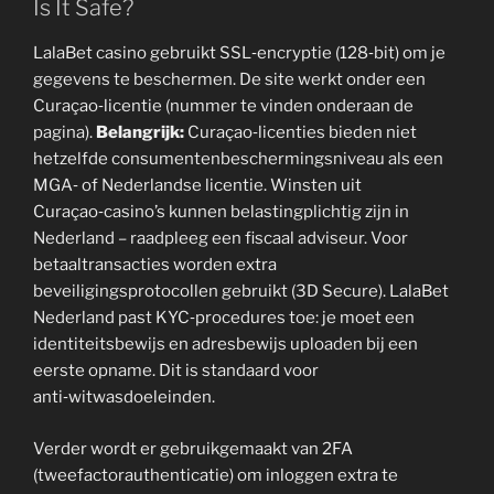
Is It Safe?
LalaBet casino gebruikt SSL‑encryptie (128‑bit) om je
gegevens te beschermen. De site werkt onder een
Curaçao‑licentie (nummer te vinden onderaan de
pagina).
Belangrijk:
Curaçao‑licenties bieden niet
hetzelfde consumentenbeschermingsniveau als een
MGA‑ of Nederlandse licentie. Winsten uit
Curaçao‑casino’s kunnen belastingplichtig zijn in
Nederland – raadpleeg een fiscaal adviseur. Voor
betaaltransacties worden extra
beveiligingsprotocollen gebruikt (3D Secure). LalaBet
Nederland past KYC‑procedures toe: je moet een
identiteitsbewijs en adresbewijs uploaden bij een
eerste opname. Dit is standaard voor
anti‑witwasdoeleinden.
Verder wordt er gebruikgemaakt van 2FA
(tweefactorauthenticatie) om inloggen extra te