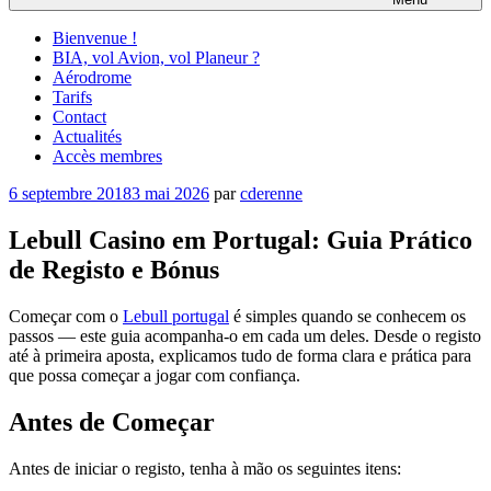
Bienvenue !
BIA, vol Avion, vol Planeur ?
Aérodrome
Tarifs
Contact
Actualités
Accès membres
Publié
6 septembre 2018
3 mai 2026
par
cderenne
le
Lebull Casino em Portugal: Guia Prático
de Registo e Bónus
Começar com o
Lebull portugal
é simples quando se conhecem os
passos — este guia acompanha-o em cada um deles. Desde o registo
até à primeira aposta, explicamos tudo de forma clara e prática para
que possa começar a jogar com confiança.
Antes de Começar
Antes de iniciar o registo, tenha à mão os seguintes itens: