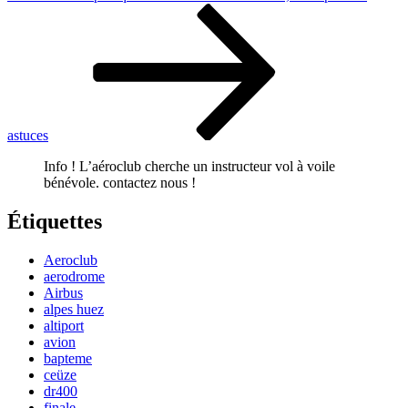
suivant
astuces
Info ! L’aéroclub cherche un instructeur vol à voile
bénévole. contactez nous !
Étiquettes
Aeroclub
aerodrome
Airbus
alpes huez
altiport
avion
bapteme
ceüze
dr400
finale