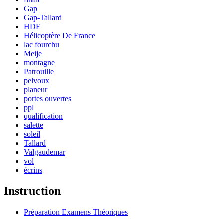
Gap
Gap-Tallard
HDF
Hélicoptère De France
lac fourchu
Meije
montagne
Patrouille
pelvoux
planeur
portes ouvertes
ppl
qualification
salette
soleil
Tallard
Valgaudemar
vol
écrins
Instruction
Préparation Examens Théoriques