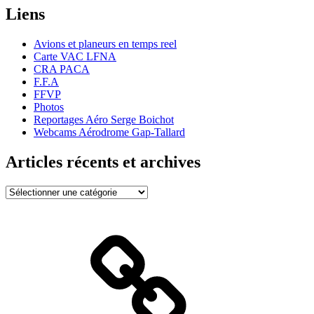
Liens
Avions et planeurs en temps reel
Carte VAC LFNA
CRA PACA
F.F.A
FFVP
Photos
Reportages Aéro Serge Boichot
Webcams Aérodrome Gap-Tallard
Articles récents et archives
Articles
récents
et
archives
Bienvenue
!