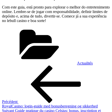
Com este guia, está pronto para explorar o melhor do entretenimento
online. Lembre-se de jogar com responsabilidade, definir limites de
depósito e, acima de tudo, divertir-se. Comece já a sua experiência
no lebull casino e boa sorte!
Catégories
Actualités
Navigation
Article
précédent
de
l’article
Précédent
RoyalCasino: login-guide med bonusberegning og sikkerhed
Article
Suivant
Guide pratique du casino Celsius: bonus, inscription et