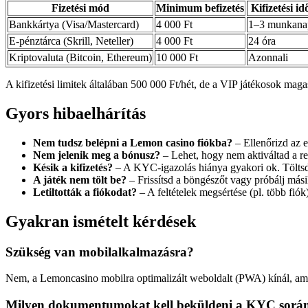
Fizetési mód
Minimum befizetés
Kifizetési id
Bankkártya (Visa/Mastercard)
4 000 Ft
1–3 munkana
E-pénztárca (Skrill, Neteller)
4 000 Ft
24 óra
Kriptovaluta (Bitcoin, Ethereum)
10 000 Ft
Azonnali
A kifizetési limitek általában 500 000 Ft/hét, de a VIP játékosok mag
Gyors hibaelhárítás
Nem tudsz belépni a Lemon casino fiókba?
– Ellenőrizd az e
Nem jelenik meg a bónusz?
– Lehet, hogy nem aktiváltad a reg
Késik a kifizetés?
– A KYC-igazolás hiánya gyakori ok. Töltsd
A játék nem tölt be?
– Frissítsd a böngészőt vagy próbálj más
Letiltották a fiókodat?
– A feltételek megsértése (pl. több fiók)
Gyakran ismételt kérdések
Szükség van mobilalkalmazásra?
Nem, a Lemoncasino mobilra optimalizált weboldalt (PWA) kínál, amel
Milyen dokumentumokat kell beküldeni a KYC sorá