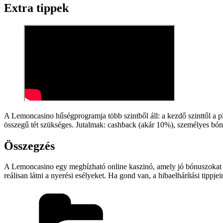
Extra tippek
A Lemoncasino hűségprogramja több szintből áll: a kezdő szinttől a pla
összegű tét szükséges. Jutalmak: cashback (akár 10%), személyes bónu
Összegzés
A Lemoncasino egy megbízható online kaszinó, amely jó bónuszokat és 
reálisan látni a nyerési esélyeket. Ha gond van, a hibaelhárítási tippj
Catégories