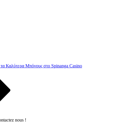
τα Καλύτερα Μπόνους στο Spinanga Casino
ontactez nous !