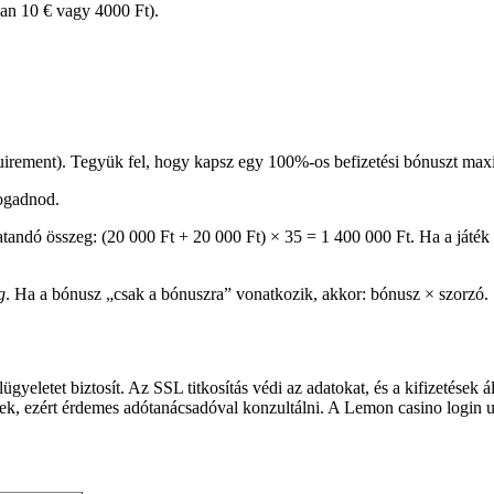
ban 10 € vagy 4000 Ft).
rement). Tegyük fel, hogy kapsz egy 100%-os befizetési bónuszt maximu
fogadnod.
gatandó összeg: (20 000 Ft + 20 000 Ft) × 35 = 1 400 000 Ft. Ha a játé
g
. Ha a bónusz „csak a bónuszra” vonatkozik, akkor: bónusz × szorzó.
yeletet biztosít. Az SSL titkosítás védi az adatokat, és a kifizetések 
ezért érdemes adótanácsadóval konzultálni. A Lemon casino login után