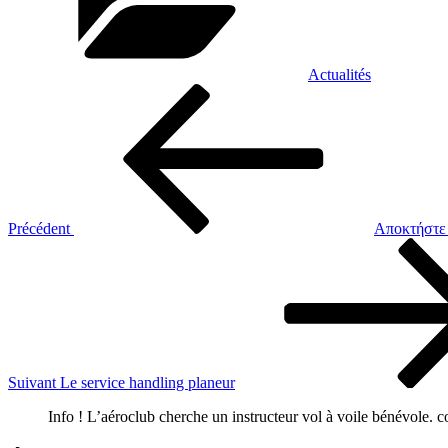
Actualités
Navigation
Article
précédent
de
l’article
Précédent
Αποκτήστε 
Article
suivant
Suivant
Le service handling planeur
Info ! L’aéroclub cherche un instructeur vol à voile bénévole. c