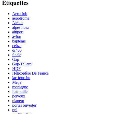
Étiquettes
Aeroclub
aerodrome
Airbus
alpes huez
altiport
avion
bapteme
ceüze
dr400
finale
Gap
Gap-Tallard
HDF
Hélicoptère De France
lac fourchu
Meije
montagne
Patrouille
pelvoux
planeur
portes ouvertes
ppl