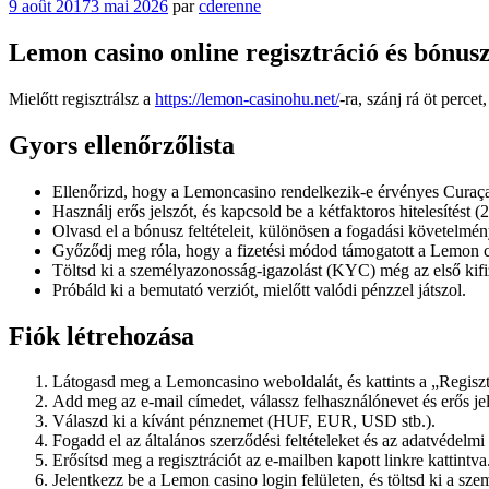
Publié
9 août 2017
3 mai 2026
par
cderenne
le
Lemon casino online regisztráció és bónus
Mielőtt regisztrálsz a
https://lemon-casinohu.net/
-ra, szánj rá öt perce
Gyors ellenőrzőlista
Ellenőrizd, hogy a Lemoncasino rendelkezik-e érvényes Curaça
Használj erős jelszót, és kapcsold be a kétfaktoros hitelesítést (
Olvasd el a bónusz feltételeit, különösen a fogadási követelmén
Győződj meg róla, hogy a fizetési módod támogatott a Lemon c
Töltsd ki a személyazonosság-igazolást (KYC) még az első kifiz
Próbáld ki a bemutató verziót, mielőtt valódi pénzzel játszol.
Fiók létrehozása
Látogasd meg a Lemoncasino weboldalát, és kattints a „Regisz
Add meg az e-mail címedet, válassz felhasználónevet és erős jel
Válaszd ki a kívánt pénznemet (HUF, EUR, USD stb.).
Fogadd el az általános szerződési feltételeket és az adatvédelmi
Erősítsd meg a regisztrációt az e-mailben kapott linkre kattintva
Jelentkezz be a Lemon casino login felületen, és töltsd ki a sze