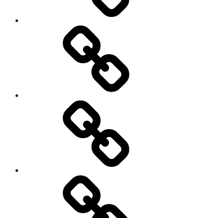
Contact
Actualités
Accès
membres