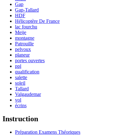
Gap
Gap-Tallard
HDF
Hélicoptère De France
lac fourchu
Meije
montagne
Patrouille
pelvoux
planeur
portes ouvertes
ppl
qualification
salette
soleil
Tallard
Valgaudemar
vol
écrins
Instruction
Préparation Examens Théoriques