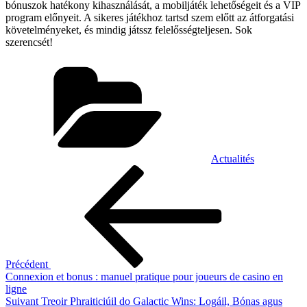
bónuszok hatékony kihasználását, a mobiljáték lehetőségeit és a VIP
program előnyeit. A sikeres játékhoz tartsd szem előtt az átforgatási
követelményeket, és mindig játssz felelősségteljesen. Sok
szerencsét!
Catégories
Actualités
Navigation
Article
précédent
de
l’article
Précédent
Connexion et bonus : manuel pratique pour joueurs de casino en
ligne
Article
Suivant
Treoir Phraiticiúil do Galactic Wins: Logáil, Bónas agus