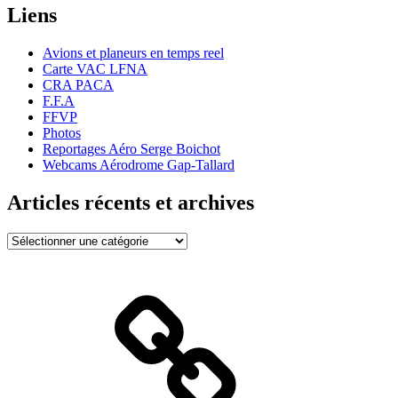
Liens
Avions et planeurs en temps reel
Carte VAC LFNA
CRA PACA
F.F.A
FFVP
Photos
Reportages Aéro Serge Boichot
Webcams Aérodrome Gap-Tallard
Articles récents et archives
Articles
récents
et
archives
Bienvenue
!