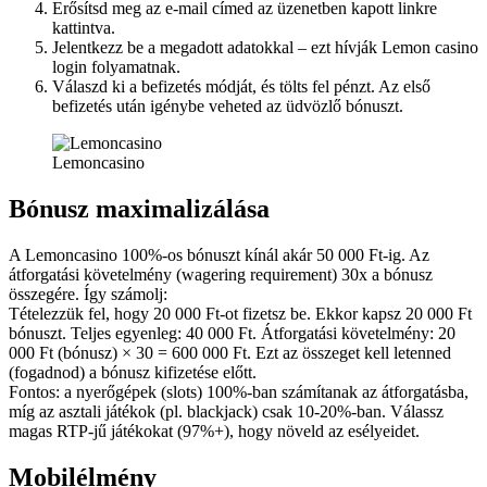
Erősítsd meg az e-mail címed az üzenetben kapott linkre
kattintva.
Jelentkezz be a megadott adatokkal – ezt hívják Lemon casino
login folyamatnak.
Válaszd ki a befizetés módját, és tölts fel pénzt. Az első
befizetés után igénybe veheted az üdvözlő bónuszt.
Lemoncasino
Bónusz maximalizálása
A Lemoncasino 100%-os bónuszt kínál akár 50 000 Ft-ig. Az
átforgatási követelmény (wagering requirement) 30x a bónusz
összegére. Így számolj:
Tételezzük fel, hogy 20 000 Ft-ot fizetsz be. Ekkor kapsz 20 000 Ft
bónuszt. Teljes egyenleg: 40 000 Ft. Átforgatási követelmény: 20
000 Ft (bónusz) × 30 = 600 000 Ft. Ezt az összeget kell letenned
(fogadnod) a bónusz kifizetése előtt.
Fontos: a nyerőgépek (slots) 100%-ban számítanak az átforgatásba,
míg az asztali játékok (pl. blackjack) csak 10-20%-ban. Válassz
magas RTP-jű játékokat (97%+), hogy növeld az esélyeidet.
Mobilélmény