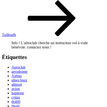
suivant
Tuilleadh
Info ! L’aéroclub cherche un instructeur vol à voile
bénévole. contactez nous !
Étiquettes
Aeroclub
aerodrome
Airbus
alpes huez
altiport
avion
bapteme
ceüze
dr400
finale