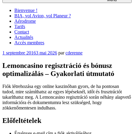
Bienvenue !
BIA, vol Avion, vol Planeur ?
Aérodrome
Tarifs
Contact
Actualités
Accès membres
Publié
1 septembre 2016
3 mai 2026
par
cderenne
le
Lemoncasino regisztráció és bónusz
optimalizálás – Gyakorlati útmutató
Fiók létrehozása egy online kaszinóban gyors, de ha pontosan
tudod, mire számíthatsz az egyes lépéseknél, időt és frusztrációt
takaríthatsz meg. A Lemoncasino regisztráció során néhány alapvető
információra és dokumentumra lesz szükséged, hogy
zökkenőmentesen indulhass.
Előfeltételek
Érvényes e-mail cím a fiók aktiválásához