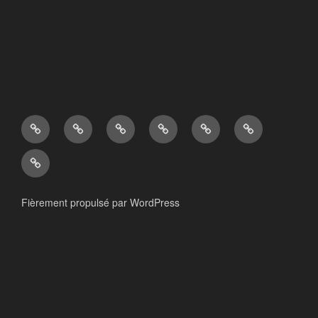
archives
Bienvenue
BIA,
Aérodrome
Tarifs
Contact
Actualités
!
vol
Accès
Avion,
membres
vol
Planeur
Fièrement propulsé par WordPress
?