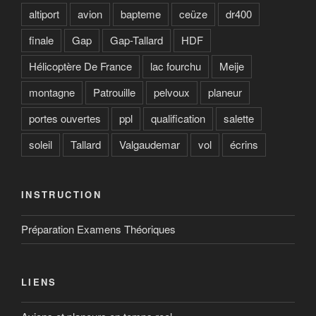
altiport
avion
bapteme
ceüze
dr400
finale
Gap
Gap-Tallard
HDF
Hélicoptère De France
lac fourchu
Meije
montagne
Patrouille
pelvoux
planeur
portes ouvertes
ppl
qualification
salette
soleil
Tallard
Valgaudemar
vol
écrins
INSTRUCTION
Préparation Examens Théoriques
LIENS