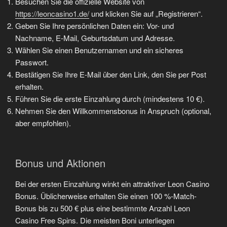
Besuchen Sie die offizielle Website von
https://leoncasino1.de/
und klicken Sie auf „Registrieren“.
Geben Sie Ihre persönlichen Daten ein: Vor- und
Nachname, E-Mail, Geburtsdatum und Adresse.
Wählen Sie einen Benutzernamen und ein sicheres
Passwort.
Bestätigen Sie Ihre E-Mail über den Link, den Sie per Post
erhalten.
Führen Sie die erste Einzahlung durch (mindestens 10 €).
Nehmen Sie den Willkommensbonus in Anspruch (optional,
aber empfohlen).
Bonus und Aktionen
Bei der ersten Einzahlung winkt ein attraktiver Leon Casino
Bonus. Üblicherweise erhalten Sie einen 100 %-Match-
Bonus bis zu 500 € plus eine bestimmte Anzahl Leon
Casino Free Spins. Die meisten Boni unterliegen