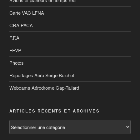
Avions et planeurs en temps reel
Carte VAC LFNA
CRA PACA
F.F.A
FFVP
Photos
Reportages Aéro Serge Boichot
Webcams Aérodrome Gap-Tallard
ARTICLES RÉCENTS ET ARCHIVES
Articles
récents
et