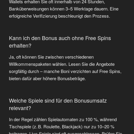
Wallets erhalten Sie oft innerhalb von 24 Stunden,
Banküberweisungen können 3–5 Werktage dauern. Eine
erfolgreiche Verifizierung beschleunigt den Prozess.
Kann ich den Bonus auch ohne Free Spins
erhalten?
Ja, oft können Sie zwischen verschiedenen
Willkommenspaketen wählen. Lesen Sie die Angebote
sorgfältig durch – manche Boni verzichten auf Free Spins,
bieten dafür aber höhere Bonusbeträge.
Welche Spiele sind für den Bonusumsatz
relevant?
In der Regel zählen Spielautomaten zu 100 %, während
Tischspiele (z. B. Roulette, Blackjack) nur zu 10–20 %
beitragen. Live-Spiele sind oft ausgeschlossen. Prüfen Sie