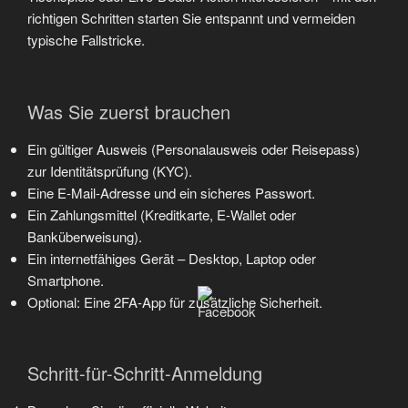
richtigen Schritten starten Sie entspannt und vermeiden
typische Fallstricke.
Was Sie zuerst brauchen
Ein gültiger Ausweis (Personalausweis oder Reisepass)
zur Identitätsprüfung (KYC).
Eine E-Mail-Adresse und ein sicheres Passwort.
Ein Zahlungsmittel (Kreditkarte, E-Wallet oder
Banküberweisung).
Ein internetfähiges Gerät – Desktop, Laptop oder
Smartphone.
Optional: Eine 2FA-App für zusätzliche Sicherheit.
Schritt-für-Schritt-Anmeldung