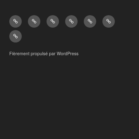
Bienvenue
BIA,
Aérodrome
Tarifs
Contact
Actualités
!
vol
Accès
Avion,
membres
vol
Planeur
Fièrement propulsé par WordPress
?