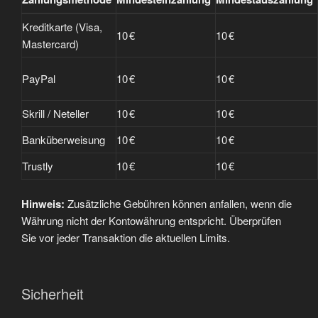
Kreditkarte (Visa,
10 €
10 €
Mastercard)
PayPal
10 €
10 €
Skrill / Neteller
10 €
10 €
Banküberweisung
10 €
10 €
Trustly
10 €
10 €
Hinweis:
Zusätzliche Gebühren können anfallen, wenn die
Währung nicht der Kontowährung entspricht. Überprüfen
Sie vor jeder Transaktion die aktuellen Limits.
Sicherheit