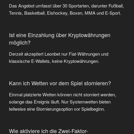
Das Angebot umfasst über 30 Sportarten, darunter Fußball,
Tennis, Basketball, Eishockey, Boxen, MMA und E-Sport.
Ist eine Einzahlung über Kryptowährungen
möglich?
Derzeit akzeptiert Leonbet nur Fiat-Währungen und
klassische E-Wallets, keine Kryptowährungen.
Kann ich Wetten vor dem Spiel stornieren?
Einmal platzierte Wetten können nicht storniert werden,
solange das Ereignis läuft. Nur Systemwetten bieten
teilweise eine Stornierungsoption vor Spielbeginn.
Wie aktiviere ich die Zwei-Faktor-