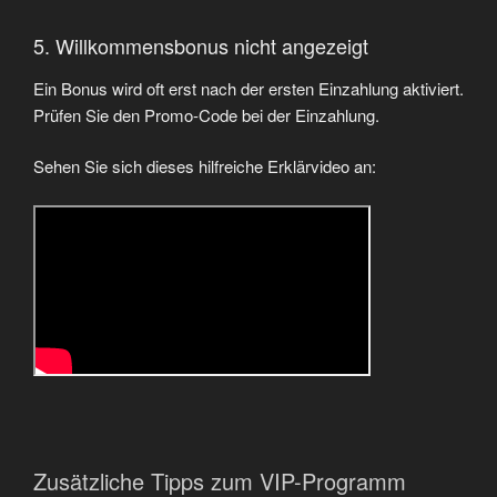
5. Willkommensbonus nicht angezeigt
Ein Bonus wird oft erst nach der ersten Einzahlung aktiviert.
Prüfen Sie den Promo-Code bei der Einzahlung.
Sehen Sie sich dieses hilfreiche Erklärvideo an:
Zusätzliche Tipps zum VIP-Programm