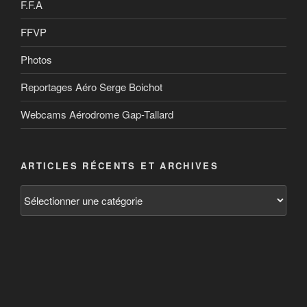
F.F.A
FFVP
Photos
Reportages Aéro Serge Boichot
Webcams Aérodrome Gap-Tallard
ARTICLES RÉCENTS ET ARCHIVES
Articles
récents
et
archives