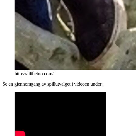
https://lilibetno.com/
Se en gjennomgang av spillutvalget i videoen under: