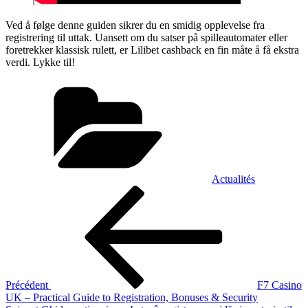
Ved å følge denne guiden sikrer du en smidig opplevelse fra
registrering til uttak. Uansett om du satser på spilleautomater eller
foretrekker klassisk rulett, er Lilibet cashback en fin måte å få ekstra
verdi. Lykke til!
Catégories
Actualités
Navigation
Article
précédent
de
l’article
Précédent
F7 Casino
UK – Practical Guide to Registration, Bonuses & Security