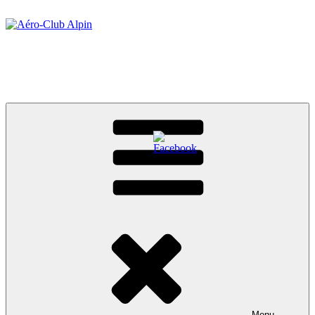
Aller
au
contenu
Aéro-Club Alpin
principal
ÉCOLE DE PILOTAGE & VOLS DECOUVERTE – Aérodrome
de Gap Tallard – Hautes-Alpes
Menu