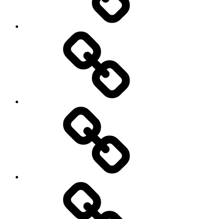
Contact
Actualités
Accès
membres