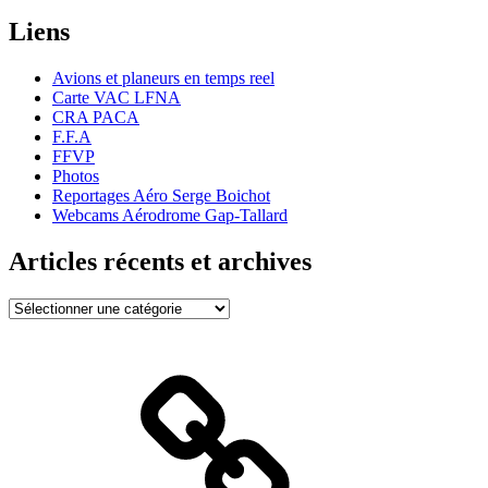
Liens
Avions et planeurs en temps reel
Carte VAC LFNA
CRA PACA
F.F.A
FFVP
Photos
Reportages Aéro Serge Boichot
Webcams Aérodrome Gap-Tallard
Articles récents et archives
Articles
récents
et
archives
Bienvenue
!