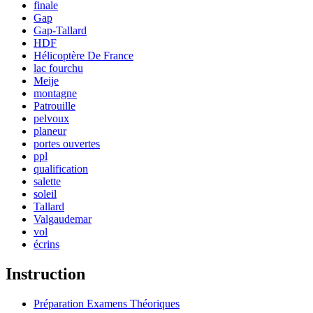
finale
Gap
Gap-Tallard
HDF
Hélicoptère De France
lac fourchu
Meije
montagne
Patrouille
pelvoux
planeur
portes ouvertes
ppl
qualification
salette
soleil
Tallard
Valgaudemar
vol
écrins
Instruction
Préparation Examens Théoriques