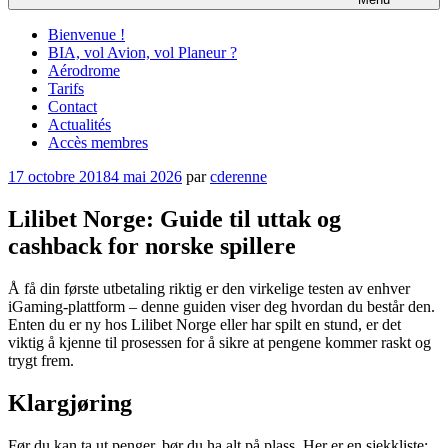
Bienvenue !
BIA, vol Avion, vol Planeur ?
Aérodrome
Tarifs
Contact
Actualités
Accès membres
Publié
17 octobre 2018
4 mai 2026
par
cderenne
le
Lilibet Norge: Guide til uttak og
cashback for norske spillere
Å få din første utbetaling riktig er den virkelige testen av enhver
iGaming-plattform – denne guiden viser deg hvordan du består den.
Enten du er ny hos Lilibet Norge eller har spilt en stund, er det
viktig å kjenne til prosessen for å sikre at pengene kommer raskt og
trygt frem.
Klargjøring
Før du kan ta ut penger, bør du ha alt på plass. Her er en sjekkliste: