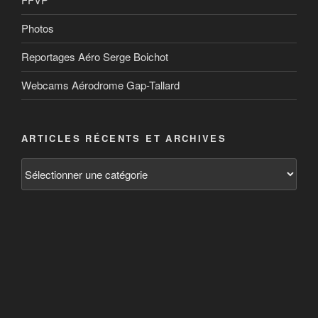
Photos
Reportages Aéro Serge Boichot
Webcams Aérodrome Gap-Tallard
ARTICLES RÉCENTS ET ARCHIVES
Articles
récents
et
archives