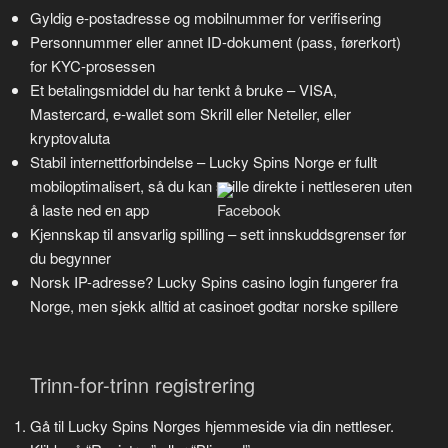
Gyldig e-postadresse og mobilnummer for verifisering
Personnummer eller annet ID-dokument (pass, førerkort)
for KYC-prosessen
Et betalingsmiddel du har tenkt å bruke – VISA,
Mastercard, e-wallet som Skrill eller Neteller, eller
kryptovaluta
Stabil internettforbindelse – Lucky Spins Norge er fullt
mobiloptimalisert, så du kan spille direkte i nettleseren uten
å laste ned en app
Kjennskap til ansvarlig spilling – sett innskuddsgrenser før
du begynner
Norsk IP-adresse? Lucky Spins casino login fungerer fra
Norge, men sjekk alltid at casinoet godtar norske spillere
Trinn-for-trinn registrering
Gå til Lucky Spins Norges hjemmeside via din nettleser.