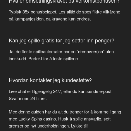
Hva er omsetningskravet på velkomstbonusen?
Typisk 35x bonusbeløpet. Les alltid de spesifikke vilkårene
på kampanjesiden, da kravene kan endres.
Kan jeg spille gratis før jeg setter inn penger?
Ja, de fleste spilleautomater har en “demoversjon” uten
innskudd. Perfekt for å teste spillene.
Hvordan kontakter jeg kundestøtte?
Live chat er tilgjengelig 24/7, eller du kan sende e-post.
Svar innen 24 timer.
Med denne guiden har du alt du trenger for å komme i gang
med Lucky Spins casino. Husk å spille ansvarlig, sett
grenser og nyt underholdningen. Lykke til!