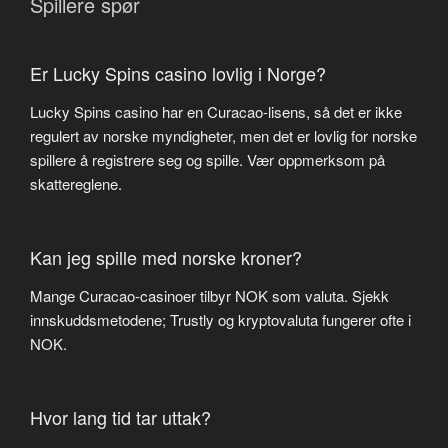
Spillere spør
Er Lucky Spins casino lovlig i Norge?
Lucky Spins casino har en Curacao-lisens, så det er ikke
regulert av norske myndigheter, men det er lovlig for norske
spillere å registrere seg og spille. Vær oppmerksom på
skattereglene.
Kan jeg spille med norske kroner?
Mange Curacao-casinoer tilbyr NOK som valuta. Sjekk
innskuddsmetodene; Trustly og kryptovaluta fungerer ofte i
NOK.
Hvor lang tid tar uttak?