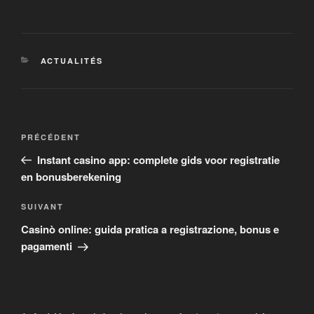
CATÉGORIES
ACTUALITÉS
Navigation
Article
PRÉCÉDENT
de
précédent
Instant casino app: complete gids voor registratie
l’article
en bonusberekening
Article
SUIVANT
suivant
Casinò online: guida pratica a registrazione, bonus e
pagamenti