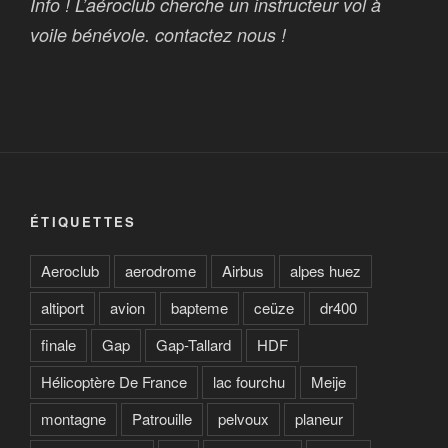
Info ! L’aéroclub cherche un instructeur vol à
voile bénévole. contactez nous !
ÉTIQUETTES
Aeroclub
aerodrome
Airbus
alpes huez
altiport
avion
bapteme
ceüze
dr400
finale
Gap
Gap-Tallard
HDF
Hélicoptère De France
lac fourchu
Meije
montagne
Patrouille
pelvoux
planeur