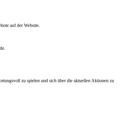
bote auf der Website.
de.
ortungsvoll zu spielen und sich über die aktuellen Aktionen zu