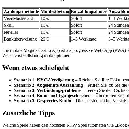
Zahlungsmethode
Mindestbetrag
Einzahlungsdauer
Auszahlun
Visa/Mastercard
10 €
Sofort
1–3 Werkt
Skrill
10 €
Sofort
24 Stunden
Neteller
10 €
Sofort
24 Stunden
Banküberweisung
20 €
1–3 Werktage
3–5 Werkt
Die mobile Magius Casino App ist als progressive Web-App (PWA) verf
Website ist vollständig mobiloptimiert.
Wenn etwas schiefgeht
Szenario 1: KYC-Verzögerung
– Reichen Sie Ihre Dokumente 
Szenario 2: Abgelehnte Auszahlung
– Prüfen Sie, ob Sie die
Szenario 3: Verbindungsprobleme
– Leeren Sie den Cache o
Szenario 4: Bonus nicht gutgeschrieben
– Überprüfen Sie, ob
Szenario 5: Gesperrtes Konto
– Dies passiert oft bei Verstoß
Zusätzliche Tipps
Welche Spiele haben den höchsten RTP? Spielautomaten wie „Book of 9