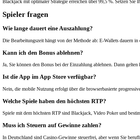
Blackjack mit optimaler Strategie erreichen über 99,5 %. Setzen Sie
Spieler fragen
Wie lange dauert eine Auszahlung?
Die Bearbeitungszeit hängt von der Methode ab: E-Wallets dauern i
Kann ich den Bonus ablehnen?
Ja, Sie können den Bonus bei der Einzahlung ablehnen. Dann gelten 
Ist die App im App Store verfügbar?
Nein, die mobile Nutzung erfolgt über die browserbasierte progressi
Welche Spiele haben den höchsten RTP?
Spiele mit dem höchsten RTP sind Blackjack, Video Poker und bestim
Muss ich Steuern auf Gewinne zahlen?
In Deutschland sind Casino-Gewinne steuerfrei, aber wenn Sie beru