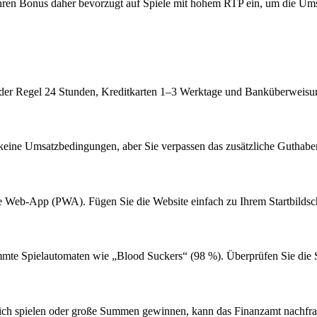
 Ihren Bonus daher bevorzugt auf Spiele mit hohem RTP ein, um die Umsa
n der Regel 24 Stunden, Kreditkarten 1–3 Werktage und Banküberweis
keine Umsatzbedingungen, aber Sie verpassen das zusätzliche Guthabe
ve Web-App (PWA). Fügen Sie die Website einfach zu Ihrem Startbildsc
mte Spielautomaten wie „Blood Suckers“ (98 %). Überprüfen Sie die S
flich spielen oder große Summen gewinnen, kann das Finanzamt nachf