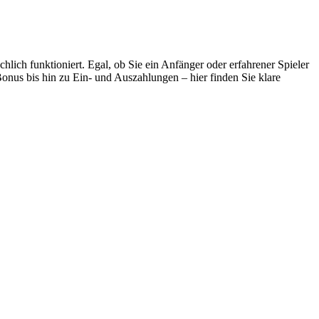
ächlich funktioniert. Egal, ob Sie ein Anfänger oder erfahrener Spieler
Bonus bis hin zu Ein- und Auszahlungen – hier finden Sie klare