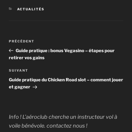
CATÉGORIES
ACTUALITÉS
Navigation
Article
PRÉCÉDENT
de
précédent
Guide pratique : bonus Vegasino – étapes pour
l’article
retirer vos gains
Article
SUIVANT
suivant
Guide pratique du Chicken Road slot – comment jouer
et gagner
Info ! L’aéroclub cherche un instructeur vol à
voile bénévole. contactez nous !