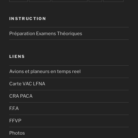
INSTRUCTION
Préparation Examens Théoriques
LIENS
Avions et planeurs en temps reel
Carte VAC LFNA
CRA PACA
F.F.A
FFVP
Photos