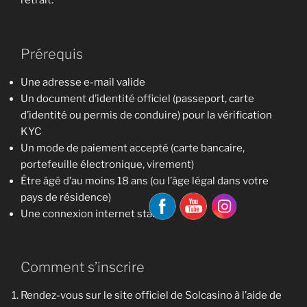
retrait.
Prérequis
Une adresse e-mail valide
Un document d’identité officiel (passeport, carte
d’identité ou permis de conduire) pour la vérification
KYC
Un mode de paiement accepté (carte bancaire,
portefeuille électronique, virement)
Être âgé d’au moins 18 ans (ou l’âge légal dans votre
pays de résidence)
Une connexion internet stable
Comment s’inscrire
Rendez-vous sur le site officiel de Solcasino à l’aide de