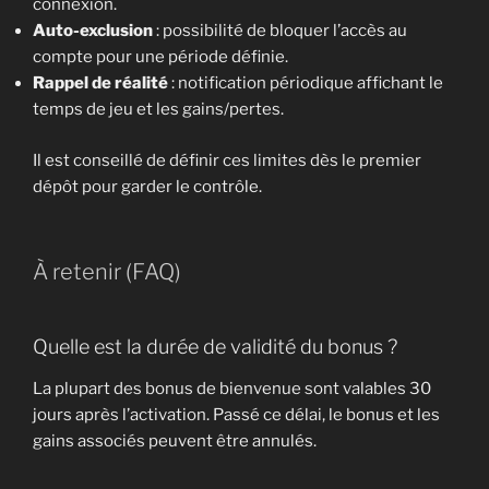
connexion.
Auto-exclusion
: possibilité de bloquer l’accès au
compte pour une période définie.
Rappel de réalité
: notification périodique affichant le
temps de jeu et les gains/pertes.
Il est conseillé de définir ces limites dès le premier
dépôt pour garder le contrôle.
À retenir (FAQ)
Quelle est la durée de validité du bonus ?
La plupart des bonus de bienvenue sont valables 30
jours après l’activation. Passé ce délai, le bonus et les
gains associés peuvent être annulés.