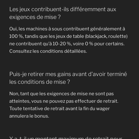
Les jeux contribuent-ils différemment aux
exigences de mise ?
Oui, les machines à sous contribuent généralement à
100 %, tandis que les jeux de table (blackjack, roulette)
ne contribuent qu’à 10-20 %, voire 0 % pour certains.
Consultez les conditions détaillées.
Puis-je retirer mes gains avant d’avoir terminé
les conditions de mise ?
Non, tant que les exigences de mise ne sont pas
atteintes, vous ne pouvez pas effectuer de retrait.
Toute tentative de retrait avant la fin du wager
annulera le bonus.
Y a-t-il un montant maximum de retrait pour