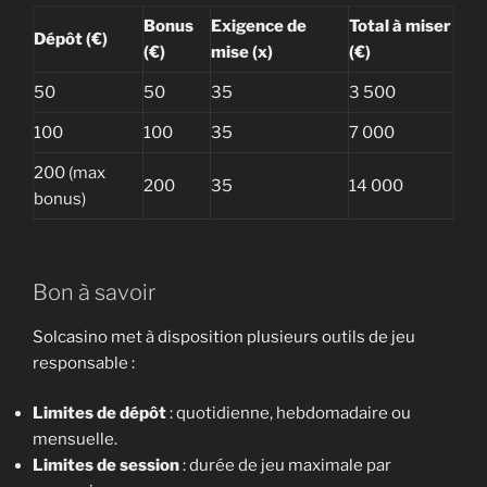
Bonus
Exigence de
Total à miser
Dépôt (€)
(€)
mise (x)
(€)
50
50
35
3 500
100
100
35
7 000
200 (max
200
35
14 000
bonus)
Bon à savoir
Solcasino met à disposition plusieurs outils de jeu
responsable :
Limites de dépôt
: quotidienne, hebdomadaire ou
mensuelle.
Limites de session
: durée de jeu maximale par