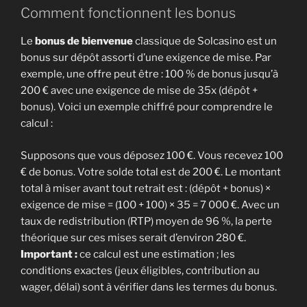
Comment fonctionnent les bonus
Le
bonus de bienvenue
classique de Solcasino est un
bonus sur dépôt assorti d’une exigence de mise. Par
exemple, une offre peut être : 100 % de bonus jusqu’à
200 € avec une exigence de mise de 35x (dépôt +
bonus). Voici un exemple chiffré pour comprendre le
calcul :
Supposons que vous déposez 100 €. Vous recevez 100
€ de bonus. Votre solde total est de 200 €. Le montant
total à miser avant tout retrait est : (dépôt + bonus) ×
exigence de mise = (100 + 100) × 35 = 7 000 €. Avec un
taux de redistribution (RTP) moyen de 96 %, la perte
théorique sur ces mises serait d’environ 280 €.
Important :
ce calcul est une estimation ; les
conditions exactes (jeux éligibles, contribution au
wager, délai) sont à vérifier dans les termes du bonus.