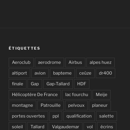
ÉTIQUETTES
Aeroclub
aerodrome
Airbus
alpes huez
altiport
avion
bapteme
ceüze
dr400
finale
Gap
Gap-Tallard
HDF
Hélicoptère De France
lac fourchu
Meije
montagne
Patrouille
pelvoux
planeur
portes ouvertes
ppl
qualification
salette
soleil
Tallard
Valgaudemar
vol
écrins