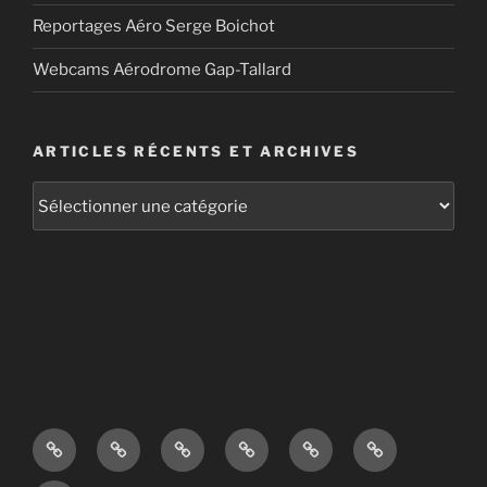
Reportages Aéro Serge Boichot
Webcams Aérodrome Gap-Tallard
ARTICLES RÉCENTS ET ARCHIVES
Articles
récents
et
archives
Bienvenue
BIA,
Aérodrome
Tarifs
Contact
Actualités
!
vol