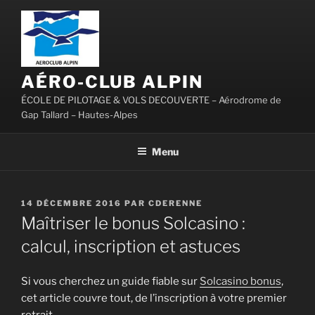
Aller
au
contenu
principal
AÉRO-CLUB ALPIN
ÉCOLE DE PILOTAGE & VOLS DECOUVERTE – Aérodrome de
Gap Tallard – Hautes-Alpes
Menu
PUBLIÉ
14 DÉCEMBRE 2016
PAR
CDERENNE
LE
Maîtriser le bonus Solcasino :
calcul, inscription et astuces
Si vous cherchez un guide fiable sur
Solcasino bonus
,
cet article couvre tout, de l’inscription à votre premier