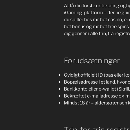
At få din første udbetaling rigti
iGaming-platform – denne guide
du spiller hos mr bet casino, er
bet bonus og mr bet free spins 
dig gennem alle trin, fra registr
Forudsætninger
Gyldigt officielt ID (pas eller k
Bopælsadresse i et land, hvor c
Bankkonto eller e-wallet (Skrill,
Bekræftet e-mailadresse og 
Mindst 18 år – aldersgrænsen k
Trin-for-trin regist