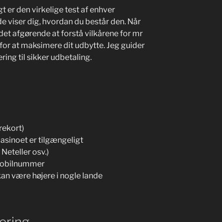
gt er den virkelige test af enhver
 viser dig, hvordan du består den. Når
 det afgørende at forstå vilkårene for mr
for at maksimere dit udbytte. Jeg guider
ering til sikker udbetaling.
ørekort)
asinoet er tilgængeligt
 Neteller osv.)
mobilnummer
an være højere i nogle lande
rering