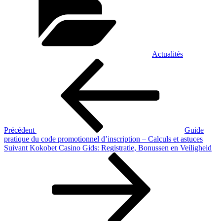
Actualités
Navigation
Article
précédent
de
l’article
Précédent
Guide
pratique du code promotionnel d’inscription – Calculs et astuces
Article
Suivant
Kokobet Casino Gids: Registratie, Bonussen en Veiligheid
suivant