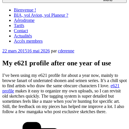
Bienvenue !
BIA, vol Avion, vol Planeur ?
Aérodrome
Tarifs
Contact
Actualités
Accès membres
Publié
22 mars 2015
16 mai 2026
par
cderenne
le
My e621 profile after one year of use
I’ve been using my e621 profile for about a year now, mainly to
browse fanart of underrated shonen and seinen series. It’s a chill spot
to find artists who draw the same obscure characters I love.
e621
profile
makes it easy to organize my own uploads, so I can revisit
old sketches quickly. The tagging system is super detailed but
sometimes feels like a maze when you’re hunting for specific art.
Still, the feedback on my pieces has helped me improve a lot. I also
follow a few mangaka who post exclusive sketches there.
Catégories