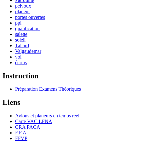
Patrouille
pelvoux
planeur
portes ouvertes
ppl
qualification
salette
soleil
Tallard
Valgaudemar
vol
écrins
Instruction
Préparation Examens Théoriques
Liens
Avions et planeurs en temps reel
Carte VAC LFNA
CRA PACA
F.F.A
FFVP