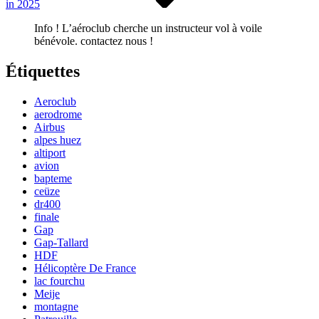
in 2025
Info ! L’aéroclub cherche un instructeur vol à voile
bénévole. contactez nous !
Étiquettes
Aeroclub
aerodrome
Airbus
alpes huez
altiport
avion
bapteme
ceüze
dr400
finale
Gap
Gap-Tallard
HDF
Hélicoptère De France
lac fourchu
Meije
montagne