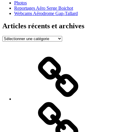
Photos
Reportages Aéro Serge Boichot
Webcams Aérodrome Gap-Tallard
Articles récents et archives
Articles
récents
et
archives
Bienvenue
!
BIA,
vol
Avion,
vol
Planeur
?